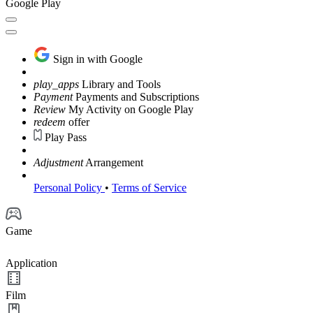
Google Play
Sign in with Google
play_apps
Library and Tools
Payment
Payments and Subscriptions
Review
My Activity on Google Play
redeem
offer
Play Pass
Adjustment
Arrangement
Personal Policy
•
Terms of Service
Game
Application
Film