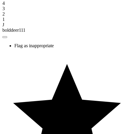
4
3
2
1
J
bolddeer111
Flag as inappropriate