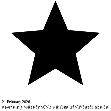
21 February 2026
ลองเล่นหมุนวงล้อฟรีทุกชั่วโมง ลุ้นโชค แล้วได้เงินจริง ถอนเงิน