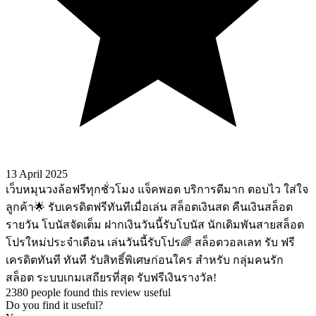
13 April 2025
เว็บหมุนวงล้อฟรีทุกชั่วโมง แจ็คพอต บริการดีมาก ตอบไว ใส่ใจ
ลูกค้า🌟 รับเครดิตฟรีทันทีเมื่อเล่น สล็อตเงินสด คืนเงินสล็อต
รายวัน โบนัสจัดเต็ม ฝากเงินวันนี้รับโบนัส นักเดิมพันสายสล็อต
โปรใหม่ประจำเดือน เล่นวันนี้รับโปร🌈 สล็อตวอลเลท รับ ฟรี
เครดิตทันที ทันที รับสิทธิ์พิเศษก่อนใคร สำหรับ กลุ่มคนรัก
สล็อต ระบบเกมเสถียรที่สุด รับฟรีเงินรางวัล!
2380 people found this review useful
Do you find it useful?