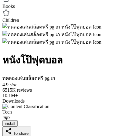
Books
Children
หนังโป๊ฟุตบอล
ทดลองเล่นสล็อตฟรี pg เก
4.9
star
6515K reviews
10.1M+
Downloads
Teen
info
install
To share