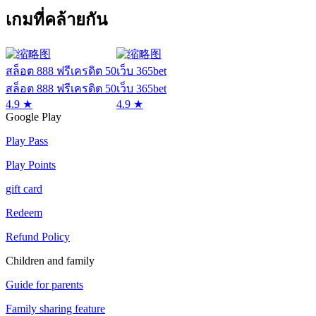
เกมที่คล้ายกัน
สล็อต 888 ฟรีเครดิต 50
เว็บ 365bet
สล็อต 888 ฟรีเครดิต 50
เว็บ 365bet
4.9 ★
4.9 ★
Google Play
Play Pass
Play Points
gift card
Redeem
Refund Policy
Children and family
Guide for parents
Family sharing feature