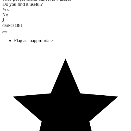
Do you find it useful?
Yes
No
J
darkcat381
Flag as inappropriate