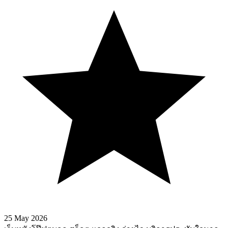
25 May 2026