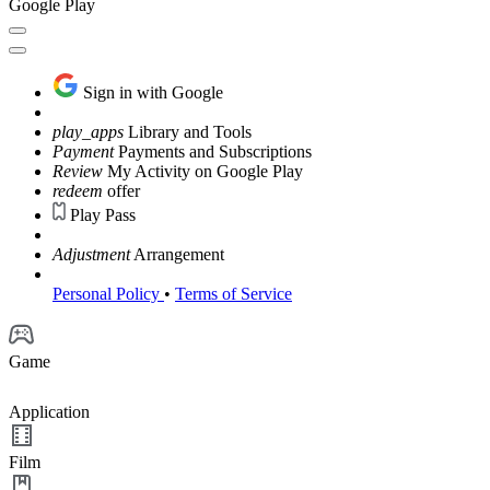
Google Play
Sign in with Google
play_apps
Library and Tools
Payment
Payments and Subscriptions
Review
My Activity on Google Play
redeem
offer
Play Pass
Adjustment
Arrangement
Personal Policy
•
Terms of Service
Game
Application
Film