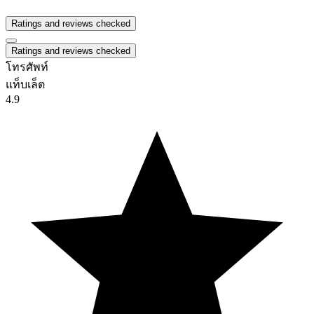
Ratings and reviews checked
Ratings and reviews checked
โทรศัพท์
แท็บเล็ต
4.9