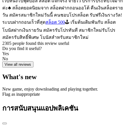
เว็บหนังโป๊ฟุตบอล สล็อต แจกจริง จ่ายไว บริการประทับใจมาก
ค่ะ♣️ สล็อตยอดนิยมจาก สล็อตฝากถอนออโต้ คืนเงินสล็อตราย
วัน สมัครสมาชิกใหม่วันนี้ คนชอบโปรสล็อต รับฟรีเงินรางวัล!
ระบบฝากถอนเร็วที่สุด
สล็อต 500
🕹️ เริ่มต้นเดิมพันกับ สล็อต
โบนัสฝากเงินรายวัน สมัครรับโปรทันที สมาชิกใหม่รับโปร
สมัครรับสิทธิ์พิเศษ โบนัสสำหรับสมาชิกใหม่
2305 people found this review useful
Do you find it useful?
Yes
No
View all reviews
What's new
New game, enjoy downloading and playing together.
Flag as inappropriate
การสนับสนุนแอปพลิเคชัน