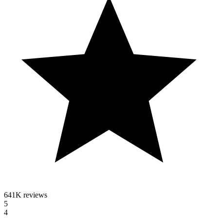
641K reviews
5
4