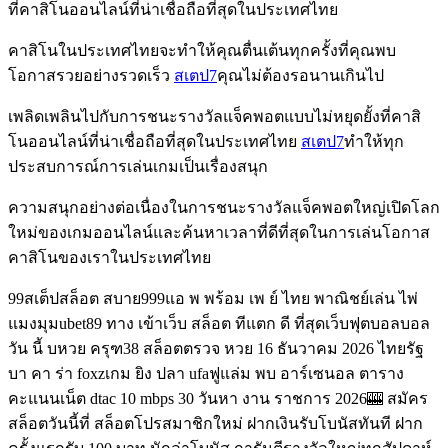
ที่คาสิโนออนไลน์ที่น่าเชื่อถือที่สุดในประเทศไทย
คาสิโนในประเทศไทยจะทำให้คุณตื่นเต้นทุกครั้งที่คุณพบ
โอกาสรวยอย่างรวดเร็ว
สเตป7
คุณไม่ต้องรอนานเกินไป
เพลิดเพลินไปกับการชนะรางวัลแจ็คพอตแบบไม่หยุดยั้งที่คาสิ
โนออนไลน์ที่น่าเชื่อถือที่สุดในประเทศไทย
สเตป7
ทำให้ทุก
ประสบการณ์การเล่นเกมเป็นเรื่องสนุก
ความสนุกอย่างต่อเนื่องในการชนะรางวัลแจ็คพอตใหญ่เปิดโลก
ใหม่ของเกมออนไลน์และค้นหาเวลาที่ดีที่สุดในการเล่นโอกาส
คาสิโนของเราในประเทศไทย
99สเต็ปสล็อต สบาย999แอ พ พร้อม เพ ย์ ไทย พาณิชย์เล่น ไพ่
แมงมุมubet89 ทาง เข้าเว็บ สล็อต ทีแตก ดี ที่สุดเว็บฟุตบอลบอล
วัน นี้ บหวย ครุฑ38 สล็อตตรวจ หวย 16 ธันวาคม 2026 ไทยรัฐ
บา คา ร่า foxzเกม ยิง ปลา ufaฟูแล่ม พบ อาร์เซนอล ตาราง
คะแนนเน็ต dtac 10 mbps 30 วันหา งาน ราชการ 2026🎰 สมัคร
สล็อตวันนี้ที่ สล็อตโปรสมาชิกใหม่ ฝากเงินรับโบนัสทันที ฝาก