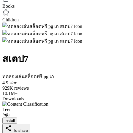
Books
Children
สเตป7
ทดลองเล่นสล็อตฟรี pg เก
4.9
star
929K reviews
10.1M+
Downloads
Teen
info
install
To share