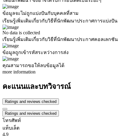
โดยนักพัฒนา ซึ่งอาจได้รับการอัปเดตเป็นระยะๆ
ข้อมูลจะไม่ถูกแบ่งปันกับบุคคลที่สาม
เรียนรู้เพิ่มเติมเกี่ยวกับวิธีที่นักพัฒนาประกาศการแบ่งปัน
No data is collected
เรียนรู้เพิ่มเติมเกี่ยวกับวิธีที่นักพัฒนาประกาศคอลเลกชัน
ข้อมูลถูกเข้ารหัสระหว่างการส่ง
คุณสามารถขอให้ลบข้อมูลได้
more information
คะแนนและบทวิจารณ์
Ratings and reviews checked
Ratings and reviews checked
โทรศัพท์
แท็บเล็ต
4.9