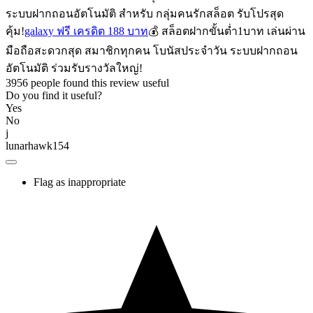
ระบบฝากถอนอัตโนมัติ สำหรับ กลุ่มคนรักสล็อต รับโปรสุด
คุ้ม!
galaxy ฟรี เครดิต 188 บาท
💰 สล็อตฝากขั้นต่ำ1บาท เล่นผ่าน
มือถือสะดวกสุด สมาชิกทุกคน โบนัสประจำวัน ระบบฝากถอน
อัตโนมัติ ร่วมรับรางวัลใหญ่!
3956 people found this review useful
Do you find it useful?
Yes
No
j
lunarhawk154
Flag as inappropriate