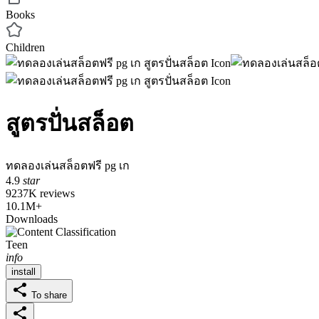
Books
Children
สูตรปั่นสล็อต
ทดลองเล่นสล็อตฟรี pg เก
4.9
star
9237K reviews
10.1M+
Downloads
Teen
info
install
To share