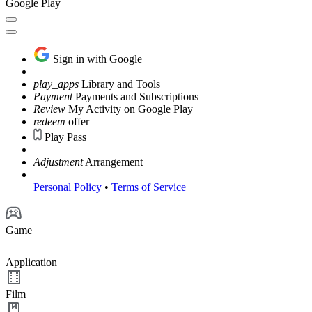
Google Play
Sign in with Google
play_apps
Library and Tools
Payment
Payments and Subscriptions
Review
My Activity on Google Play
redeem
offer
Play Pass
Adjustment
Arrangement
Personal Policy
•
Terms of Service
Game
Application
Film