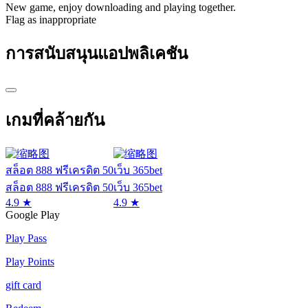
New game, enjoy downloading and playing together.
Flag as inappropriate
การสนับสนุนแอปพลิเคชัน
เกมที่คล้ายกัน
สล็อต 888 ฟรีเครดิต 50
เว็บ 365bet
สล็อต 888 ฟรีเครดิต 50
เว็บ 365bet
4.9 ★
4.9 ★
Google Play
Play Pass
Play Points
gift card