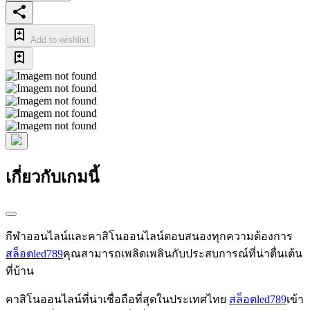
Add to wishlist
เกี่ยวกับเกมนี้
กีฬาออนไลน์และคาสิโนออนไลน์ตอบสนองทุกความต้องการ
สล็อตled789
คุณสามารถเพลิดเพลินกับประสบการณ์ที่น่าตื่นเต้น
ที่บ้าน
คาสิโนออนไลน์ที่น่าเชื่อถือที่สุดในประเทศไทย
สล็อตled789
เข้า