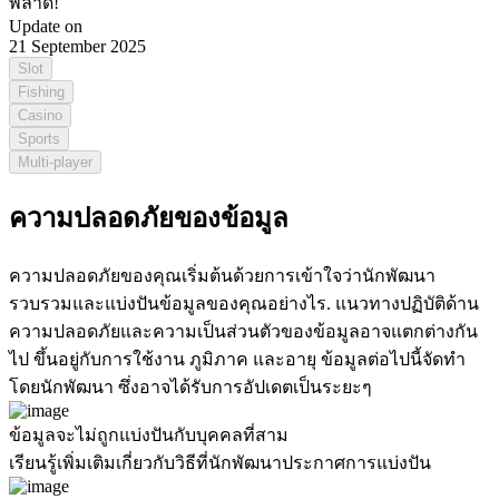
พลาด!
Update on
21 September 2025
Slot
Fishing
Casino
Sports
Multi-player
ความปลอดภัยของข้อมูล
ความปลอดภัยของคุณเริ่มต้นด้วยการเข้าใจว่านักพัฒนา
รวบรวมและแบ่งปันข้อมูลของคุณอย่างไร.
แนวทางปฏิบัติด้าน
ความปลอดภัยและความเป็นส่วนตัวของข้อมูลอาจแตกต่างกัน
ไป ขึ้นอยู่กับการใช้งาน ภูมิภาค และอายุ
ข้อมูลต่อไปนี้จัดทำ
โดยนักพัฒนา ซึ่งอาจได้รับการอัปเดตเป็นระยะๆ
ข้อมูลจะไม่ถูกแบ่งปันกับบุคคลที่สาม
เรียนรู้เพิ่มเติมเกี่ยวกับวิธีที่นักพัฒนาประกาศการแบ่งปัน