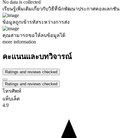
No data is collected
เรียนรู้เพิ่มเติมเกี่ยวกับวิธีที่นักพัฒนาประกาศคอลเลกชัน
ข้อมูลถูกเข้ารหัสระหว่างการส่ง
คุณสามารถขอให้ลบข้อมูลได้
more information
คะแนนและบทวิจารณ์
Ratings and reviews checked
Ratings and reviews checked
โทรศัพท์
แท็บเล็ต
4.9