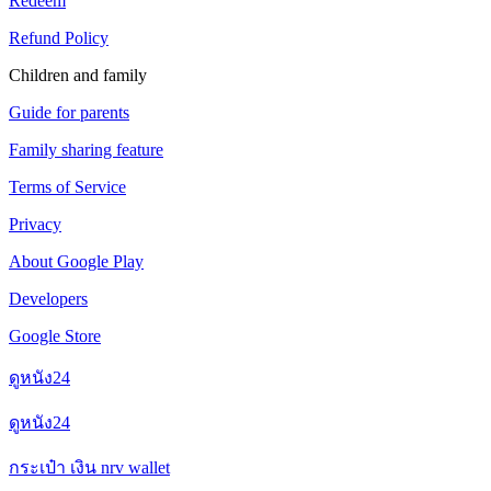
Redeem
Refund Policy
Children and family
Guide for parents
Family sharing feature
Terms of Service
Privacy
About Google Play
Developers
Google Store
ดูหนัง24
ดูหนัง24
กระเป๋า เงิน nrv wallet