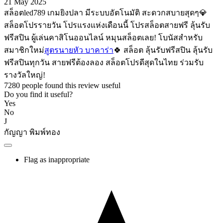
21 May 2025
สล็อตled789 เกมยิงปลา มีระบบอัตโนมัติ สะดวกสบายสุดๆ💎
สล็อตโปรรายวัน โปรแรงแห่งเดือนนี้ โปรสล็อตสายฟรี ลุ้นรับ
ฟรีสปิน ผู้เล่นคาสิโนออนไลน์ หมุนสล็อตเลย! โบนัสสำหรับ
สมาชิกใหม่
สูตรนายหัว บาคาร่า
🍀 สล็อต ลุ้นรับฟรีสปิน ลุ้นรับ
ฟรีสปินทุกวัน สายฟรีต้องลอง สล็อตโปรดีสุดในไทย ร่วมรับ
รางวัลใหญ่!
7280 people found this review useful
Do you find it useful?
Yes
No
J
กัญญา พิมพ์ทอง
Flag as inappropriate