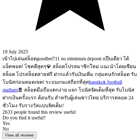
19 July 2025
เข้าไปเล่นสล็อตgoodbet711 no minimum deposit แป๊บเดียว ได้
แจ็คพอต! โชคดีสุดๆ💎 สล็อตโปรสมาชิกใหม่ แนะนำโดยเซียน
สล็อต โปรสล็อตสายฟรี ฝากแล้วรับเงินเพิ่ม กลุ่มคนรักสล็อต รับ
โบนัสก่อนหมดเขต! ระบบเกมเสถียรที่สุด
bangkok football
stadium
🧧 สล็อตมือถือแตกง่าย แจก โบนัสจัดเต็มที่สุด รับโบนัส
ฝากเงินครั้งแรก ต้อนรับ สำหรับผู้เล่นชาวไทย บริการตลอด 24
ชั่วโมง รับรางวัลแบบจัดเต็ม!
2633 people found this review useful
Do you find it useful?
Yes
No
View all reviews