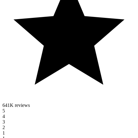
641K reviews
5
4
3
2
1