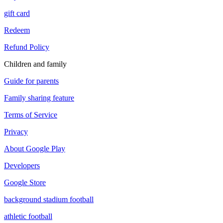
gift card
Redeem
Refund Policy
Children and family
Guide for parents
Family sharing feature
Terms of Service
Privacy
About Google Play
Developers
Google Store
background stadium football
athletic football