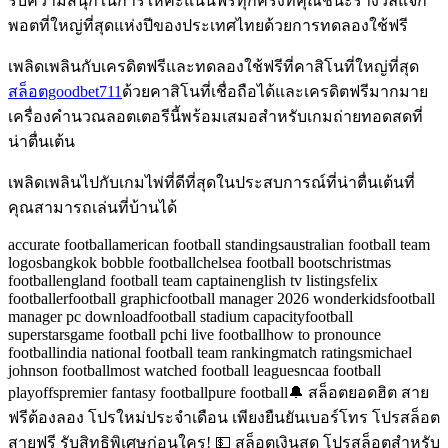
รับความสนุกในการให้คะแนนฟรีทุกครั้งที่คุณชนะรางวัลแจ็ก
พอตที่ใหญ่ที่สุดแห่งปีของประเทศไทยด้วยการทดลองใช้ฟรี
เพลิดเพลินกับเครดิตฟรีและทดลองใช้ฟรีที่คาสิโนที่ใหญ่ที่สุด
สล็อตgoodbet711
ด้วยคาสิโนที่เชื่อถือได้และเครดิตฟรีมากมาย
เครื่องคำนวณลอตเตอรีนี้พร้อมเสมอสำหรับเกมถ่ายทอดสดที่
น่าตื่นเต้น
เพลิดเพลินไปกับเกมไพ่ที่ดีที่สุดในประสบการณ์ที่น่าตื่นเต้นที่
คุณสามารถเล่นที่บ้านได้
accurate footballamerican football standingsaustralian football team
logosbangkok bobble footballchelsea football bootschristmas
footballengland football team captainenglish tv listingsfelix
footballerfootball graphicfootball manager 2026 wonderkidsfootball
manager pc downloadfootball stadium capacityfootball
superstarsgame football pchi live footballhow to pronounce
footballindia national football team rankingmatch ratingsmichael
johnson footballmost watched football leaguesncaa football
playoffspremier fantasy footballpure football🔔 สล็อตยอดฮิต สาย
ฟรีต้องลอง โปรใหม่ประจำเดือน เพียงยืนยันเบอร์โทร โปรสล็อต
สายฟรี รับสิทธิพิเศษก่อนใคร! 💵 สล็อตเงินสด โปรสล็อตสำหรับ