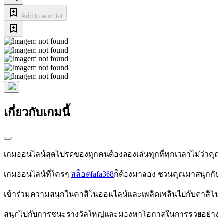
Add to wishlist
เกี่ยวกับเกมนี้
เกมออนไลน์สุดโปรดของทุกคนต้องลองเล่นทุกที่ทุกเวลาไม่ว่าคุ
เกมออนไลน์ที่ใครๆ
สล็อตfafa368
ก็ต้องมาลอง ชวนคุณมาสนุกกับเก
เข้าร่วมความสนุกในคาสิโนออนไลน์และเพลิดเพลินไปกับคาสิโนท
สนุกไปกับการชนะรางวัลใหญ่และมองหาโอกาสในการรวยอย่างรวดเร็ว