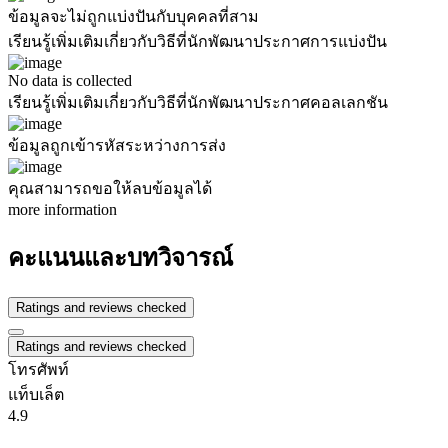
ข้อมูลจะไม่ถูกแบ่งปันกับบุคคลที่สาม
เรียนรู้เพิ่มเติมเกี่ยวกับวิธีที่นักพัฒนาประกาศการแบ่งปัน
No data is collected
เรียนรู้เพิ่มเติมเกี่ยวกับวิธีที่นักพัฒนาประกาศคอลเลกชัน
ข้อมูลถูกเข้ารหัสระหว่างการส่ง
คุณสามารถขอให้ลบข้อมูลได้
more information
คะแนนและบทวิจารณ์
Ratings and reviews checked
Ratings and reviews checked
โทรศัพท์
แท็บเล็ต
4.9