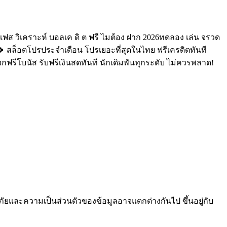
ส วิเคราะห์ บอลเค ดิ ต ฟรี ไมต้อง ฝาก 2026ทดลอง เล่น จรวด
รี🍀 สล็อตโปรประจำเดือน โปรเยอะที่สุดในไทย ฟรีเครดิตทันที
จกฟรีโบนัส รับฟรีเงินสดทันที นักเดิมพันทุกระดับ ไม่ควรพลาด!
ยและความเป็นส่วนตัวของข้อมูลอาจแตกต่างกันไป ขึ้นอยู่กับ