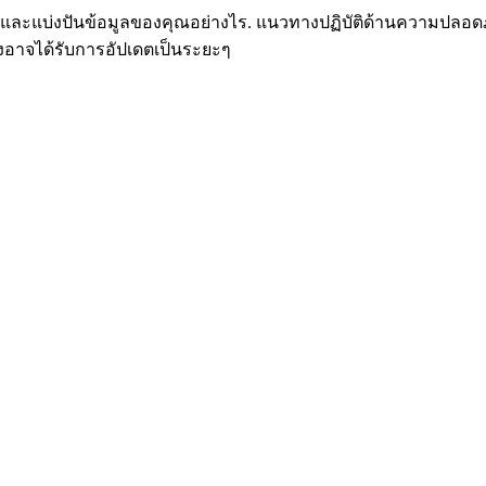
และแบ่งปันข้อมูลของคุณอย่างไร.
แนวทางปฏิบัติด้านความปลอดภั
่งอาจได้รับการอัปเดตเป็นระยะๆ