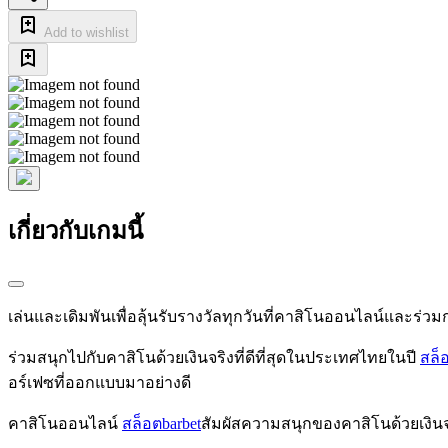
Add to wishlist
เกี่ยวกับเกมนี้
เล่นและเดิมพันเพื่อลุ้นรับรางวัลทุกวันที่คาสิโนออนไลน์และร่ว
ร่วมสนุกไปกับคาสิโนด้วยเงินจริงที่ดีที่สุดในประเทศไทยในปี
สล็
อร์เฟซที่ออกแบบมาอย่างดี
คาสิโนออนไลน์
สล็อตbarbet
สัมผัสความสนุกของคาสิโนด้วยเงิน