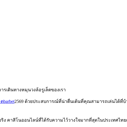
มการเดินทางหมุนวงล้อรูเล็ตของเรา
อตbarbet
2569 ด้วยประสบการณ์ที่น่าตื่นเต้นที่คุณสามารถเล่นได้ท
จริง คาสิโนออนไลน์ที่ได้รับความไว้วางใจมากที่สุดในประเทศไ