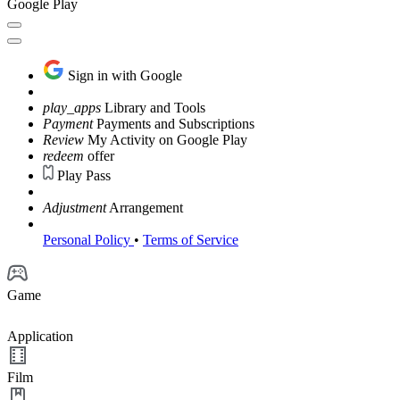
Google Play
Sign in with Google
play_apps
Library and Tools
Payment
Payments and Subscriptions
Review
My Activity on Google Play
redeem
offer
Play Pass
Adjustment
Arrangement
Personal Policy
•
Terms of Service
Game
Application
Film