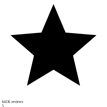
641K reviews
5