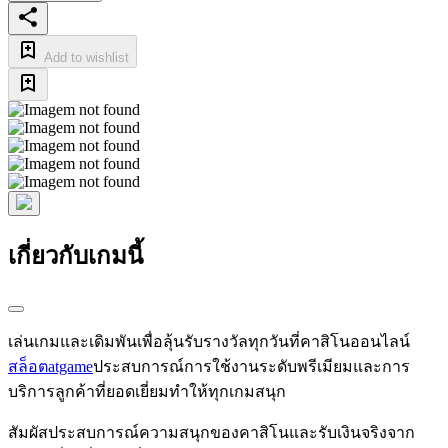
Add to wishlist
เกี่ยวกับเกมนี้
เล่นเกมและเดิมพันเพื่อลุ้นรับรางวัลทุกวันที่คาสิโนออนไลน์
สล็อตatgame
ประสบการณ์การใช้งานระดับพรีเมียมและการ
บริการลูกค้าที่ยอดเยี่ยมทำให้ทุกเกมสนุก
สัมผัสประสบการณ์ความสนุกของคาสิโนและรับเงินจริงจาก