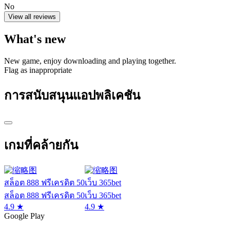
No
View all reviews
What's new
New game, enjoy downloading and playing together.
Flag as inappropriate
การสนับสนุนแอปพลิเคชัน
เกมที่คล้ายกัน
สล็อต 888 ฟรีเครดิต 50
เว็บ 365bet
สล็อต 888 ฟรีเครดิต 50
เว็บ 365bet
4.9 ★
4.9 ★
Google Play