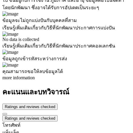
ไป ขึ้นอยู่กับการใช้งาน ภูมิภาค และอายุ
ข้อมูลต่อไปนี้จัดทำ
โดยนักพัฒนา ซึ่งอาจได้รับการอัปเดตเป็นระยะๆ
ข้อมูลจะไม่ถูกแบ่งปันกับบุคคลที่สาม
เรียนรู้เพิ่มเติมเกี่ยวกับวิธีที่นักพัฒนาประกาศการแบ่งปัน
No data is collected
เรียนรู้เพิ่มเติมเกี่ยวกับวิธีที่นักพัฒนาประกาศคอลเลกชัน
ข้อมูลถูกเข้ารหัสระหว่างการส่ง
คุณสามารถขอให้ลบข้อมูลได้
more information
คะแนนและบทวิจารณ์
Ratings and reviews checked
Ratings and reviews checked
โทรศัพท์
แท็บเล็ต