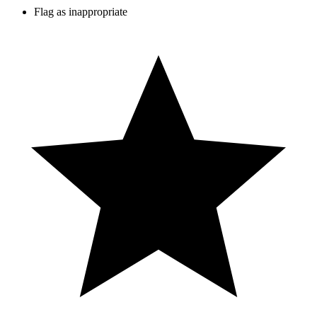
Flag as inappropriate