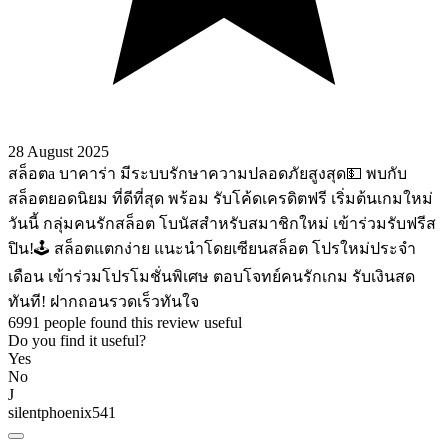
28 August 2025
สล็อตa บาคาร่า มีระบบรักษาความปลอดภัยสูงสุด💵 พบกับ
สล็อตยอดนิยม ที่ดีที่สุด พร้อม รับโค้ดเครดิตฟรี เริ่มต้นเกมใหม่
วันนี้ กลุ่มคนรักสล็อต โบนัสสำหรับสมาชิกใหม่ เข้าร่วมรับฟรีส
ปิน!🕹️ สล็อตแตกง่าย แนะนำโดยเซียนสล็อต โปรใหม่ประจำ
เดือน เข้าร่วมโปรโมชั่นพิเศษ ตอบโจทย์คนรักเกม รับเงินสด
ทันที! ฝากถอนรวดเร็วทันใจ
6991 people found this review useful
Do you find it useful?
Yes
No
J
silentphoenix541