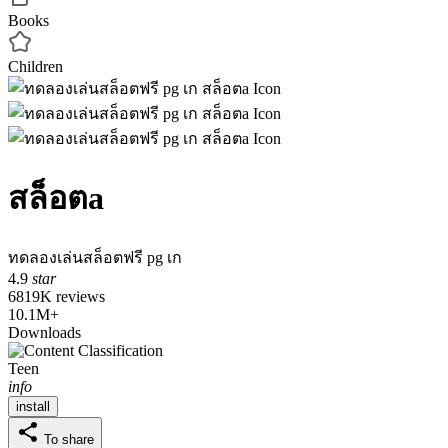
Books
Children
สล็อตa
ทดลองเล่นสล็อตฟรี pg เก
4.9
star
6819K reviews
10.1M+
Downloads
Teen
info
install
To share