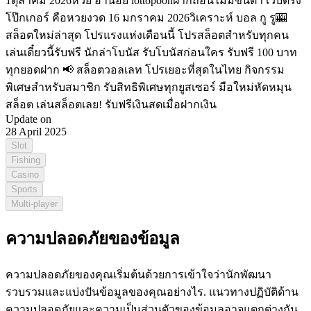
1ตุลาคม 2026หวย ฮานอย lottopoonฝากถอนไม่มีขั้นต่ํา เว็บตรง
โป๊กเกอร์ คือหวยงวด 16 มกราคม 2026วิเคราะห์ บอล กู รู🎰
สล็อตใหม่ล่าสุด โปรแรงแห่งเดือนนี้ โปรสล็อตสำหรับทุกคน
เล่นเดี๋ยวนี้รับฟรี นักล่าโบนัส รับโบนัสก่อนใคร รับฟรี 100 บาท
ทุกยอดฝาก 📢 สล็อตวอลเลท โปรเยอะที่สุดในไทย กิจกรรม
พิเศษสำหรับสมาชิก รับสิทธิพิเศษทุกยูสเซอร์ มือใหม่หัดหมุน
สล็อต เล่นสล็อตเลย! รับฟรีเงินสดเมื่อฝากเงิน
Update on
28 April 2025
Slot
Fishing
Casino
Sports
Multi-player
ความปลอดภัยของข้อมูล
ความปลอดภัยของคุณเริ่มต้นด้วยการเข้าใจว่านักพัฒนา
รวบรวมและแบ่งปันข้อมูลของคุณอย่างไร.
แนวทางปฏิบัติด้าน
ความปลอดภัยและความเป็นส่วนตัวของข้อมูลอาจแตกต่างกัน