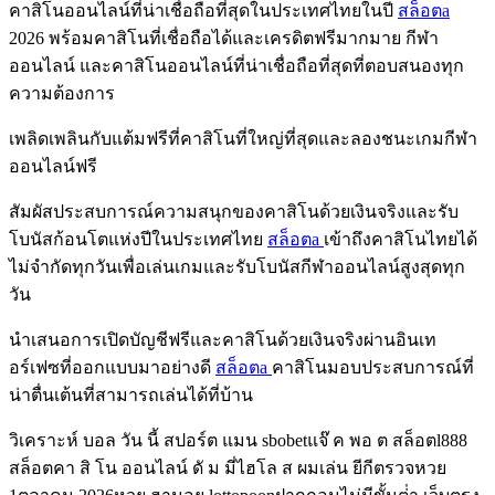
คาสิโนออนไลน์ที่น่าเชื่อถือที่สุดในประเทศไทยในปี
สล็อตa
2026 พร้อมคาสิโนที่เชื่อถือได้และเครดิตฟรีมากมาย กีฬา
ออนไลน์ และคาสิโนออนไลน์ที่น่าเชื่อถือที่สุดที่ตอบสนองทุก
ความต้องการ
เพลิดเพลินกับแต้มฟรีที่คาสิโนที่ใหญ่ที่สุดและลองชนะเกมกีฬา
ออนไลน์ฟรี
สัมผัสประสบการณ์ความสนุกของคาสิโนด้วยเงินจริงและรับ
โบนัสก้อนโตแห่งปีในประเทศไทย
สล็อตa
เข้าถึงคาสิโนไทยได้
ไม่จำกัดทุกวันเพื่อเล่นเกมและรับโบนัสกีฬาออนไลน์สูงสุดทุก
วัน
นำเสนอการเปิดบัญชีฟรีและคาสิโนด้วยเงินจริงผ่านอินเท
อร์เฟซที่ออกแบบมาอย่างดี
สล็อตa
คาสิโนมอบประสบการณ์ที่
น่าตื่นเต้นที่สามารถเล่นได้ที่บ้าน
วิเคราะห์ บอล วัน นี้ สปอร์ต แมน sbobetแจ๊ ค พอ ต สล็อตl888
สล็อตคา สิ โน ออนไลน์ ดั ม มี่ไฮโล ส ผมเล่น ยีกีตรวจหวย