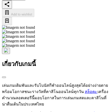
Add to wishlist
เกี่ยวกับเกมนี้
เล่นเกมเดิมพันและรับโบนัสกีฬาออนไลน์สูงสุดได้อย่างง่ายดาย
พร้อมโอกาสชนะรางวัลที่คาสิโนออนไลน์ทุกวัน
สล็อตa
เครื่อง
คำนวณลอตเตอรีนี้มอบโอกาสในการเล่นเกมสดและคาสิโนที่
น่าตื่นเต้นในประเทศไทย