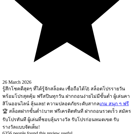
26 March 2026
รู้สึกโชคดีสุดๆ ที่ได้รู้จักสล็อตa เชื่อถือได้🚀 สล็อตโปรรายวัน
พร้อมโปรสุดคุ้ม ฟรีสปินทุกวัน ฝากถอนง่ายไม่มีขั้นต่ำ ผู้เล่นคา
สิโนออนไลน์ ลุ้นเลย! ความปลอดภัยระดับสากล
เกม สนุก ๆ ฟรี
🏆 สล็อตฝากขั้นต่ำ1บาท ฟรีเครดิตทันที ฝากถอนรวดเร็ว สมัคร
รับโปรทันที ผู้เล่นที่ชอบลุ้นรางวัล รับโปรก่อนหมดเขต รับ
รางวัลแบบจัดเต็ม!
6356 people found this review useful