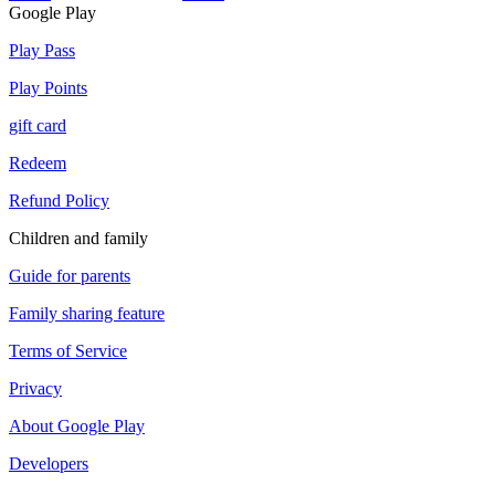
Google Play
Play Pass
Play Points
gift card
Redeem
Refund Policy
Children and family
Guide for parents
Family sharing feature
Terms of Service
Privacy
About Google Play
Developers