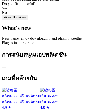
Do you find it useful?
Yes
No
View all reviews
What's new
New game, enjoy downloading and playing together.
Flag as inappropriate
การสนับสนุนแอปพลิเคชัน
เกมที่คล้ายกัน
สล็อต 888 ฟรีเครดิต 50
เว็บ 365bet
สล็อต 888 ฟรีเครดิต 50
เว็บ 365bet
4.9 ★
4.9 ★