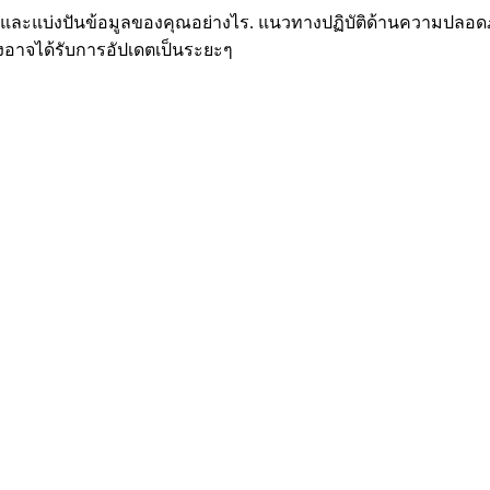
และแบ่งปันข้อมูลของคุณอย่างไร.
แนวทางปฏิบัติด้านความปลอดภั
่งอาจได้รับการอัปเดตเป็นระยะๆ