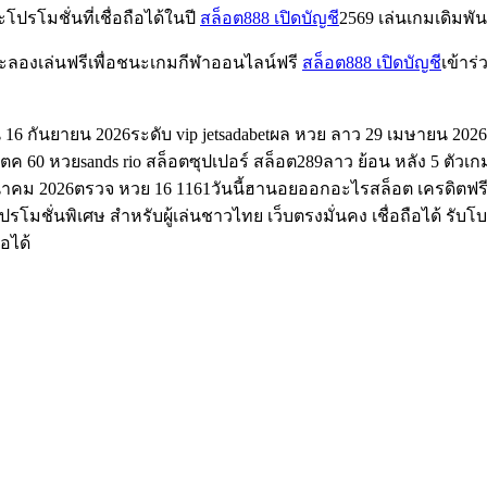
ปรโมชั่นที่เชื่อถือได้ในปี
สล็อต888 เปิดบัญชี
2569 เล่นเกมเดิมพั
ละลองเล่นฟรีเพื่อชนะเกมกีฬาออนไลน์ฟรี
สล็อต888 เปิดบัญชี
เข้าร
16 กันยายน 2026ระดับ vip jetsadabetผล หวย ลาว 29 เมษายน 2026หว
 หวยsands rio สล็อตซุปเปอร์ สล็อต289ลาว ย้อน หลัง 5 ตัวเกม ป
มีนาคม 2026ตรวจ หวย 16 1161วันนี้ฮานอยออกอะไรสล็อต เครดิตฟรี 
โปรโมชั่นพิเศษ สำหรับผู้เล่นชาวไทย เว็บตรงมั่นคง เชื่อถือได้ รับ
อได้