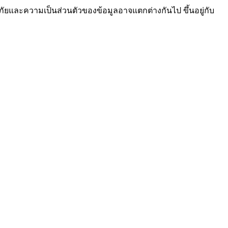
ยและความเป็นส่วนตัวของข้อมูลอาจแตกต่างกันไป ขึ้นอยู่กับ