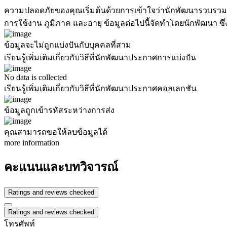
ความปลอดภัยของคุณเริ่มต้นด้วยการเข้าใจว่านักพัฒนารวบรวม
การใช้งาน ภูมิภาค และอายุ
ข้อมูลต่อไปนี้จัดทำโดยนักพัฒนา ซึ
ข้อมูลจะไม่ถูกแบ่งปันกับบุคคลที่สาม
เรียนรู้เพิ่มเติมเกี่ยวกับวิธีที่นักพัฒนาประกาศการแบ่งปัน
No data is collected
เรียนรู้เพิ่มเติมเกี่ยวกับวิธีที่นักพัฒนาประกาศคอลเลกชัน
ข้อมูลถูกเข้ารหัสระหว่างการส่ง
คุณสามารถขอให้ลบข้อมูลได้
more information
คะแนนและบทวิจารณ์
Ratings and reviews checked
Ratings and reviews checked
โทรศัพท์