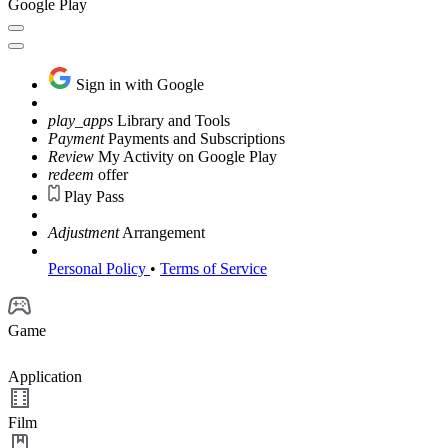
Google Play
Sign in with Google
play_apps
Library and Tools
Payment
Payments and Subscriptions
Review
My Activity on Google Play
redeem
offer
Play Pass
Adjustment
Arrangement
Personal Policy
•
Terms of Service
Game
Application
Film