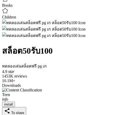
Books
Children
สล็อต50รับ100
ทดลองเล่นสล็อตฟรี pg เก
4.9
star
1453K reviews
10.1M+
Downloads
Teen
info
install
To share