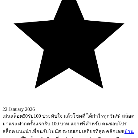
22 January 2026
เล่นสล็อต50รับ100 ประทับใจ แล้วโชคดี ได้กำไรทุกวัน🎯 สล็อต
มาแรง ฝากครั้งแรกรับ 100 บาท แจกฟรีสำหรับ คนชอบโปร
สล็อต แนะนำเพื่อนรับโบนัส ระบบเกมเสถียรที่สุด คลิกเลย!
บ้าน