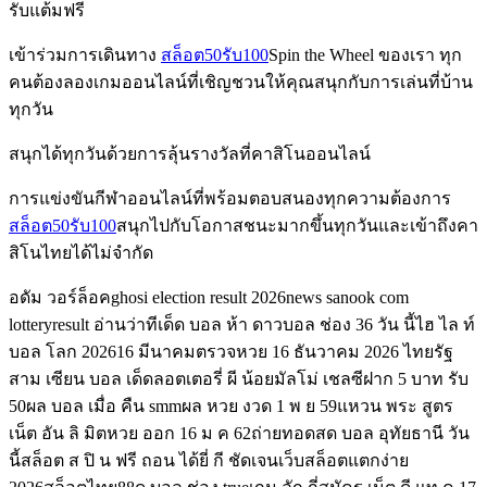
รับแต้มฟรี
เข้าร่วมการเดินทาง
สล็อต50รับ100
Spin the Wheel ของเรา ทุก
คนต้องลองเกมออนไลน์ที่เชิญชวนให้คุณสนุกกับการเล่นที่บ้าน
ทุกวัน
สนุกได้ทุกวันด้วยการลุ้นรางวัลที่คาสิโนออนไลน์
การแข่งขันกีฬาออนไลน์ที่พร้อมตอบสนองทุกความต้องการ
สล็อต50รับ100
สนุกไปกับโอกาสชนะมากขึ้นทุกวันและเข้าถึงคา
สิโนไทยได้ไม่จำกัด
อดัม วอร์ล็อคghosi election result 2026news sanook com
lotteryresult อ่านว่าทีเด็ด บอล ห้า ดาวบอล ช่อง 36 วัน นี้ไฮ ไล ท์
บอล โลก 202616 มีนาคมตรวจหวย 16 ธันวาคม 2026 ไทยรัฐ
สาม เซียน บอล เด็ดลอตเตอรี่ ผี น้อยมัลโม่ เชลซีฝาก 5 บาท รับ
50ผล บอล เมื่อ คืน smmผล หวย งวด 1 พ ย 59แหวน พระ สูตร
เน็ต อัน ลิ มิตหวย ออก 16 ม ค 62ถ่ายทอดสด บอล อุทัยธานี วัน
นี้สล็อต ส ปิ น ฟรี ถอน ได้ยี่ กี ชัดเจนเว็บสล็อตแตกง่าย