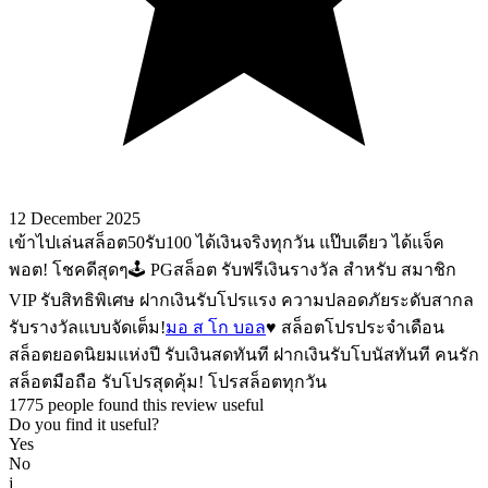
12 December 2025
เข้าไปเล่นสล็อต50รับ100 ได้เงินจริงทุกวัน แป๊บเดียว ได้แจ็ค
พอต! โชคดีสุดๆ🕹️ PGสล็อต รับฟรีเงินรางวัล สำหรับ สมาชิก
VIP รับสิทธิพิเศษ ฝากเงินรับโปรแรง ความปลอดภัยระดับสากล
รับรางวัลแบบจัดเต็ม!
มอ ส โก บอล
♥️ สล็อตโปรประจำเดือน
สล็อตยอดนิยมแห่งปี รับเงินสดทันที ฝากเงินรับโบนัสทันที คนรัก
สล็อตมือถือ รับโปรสุดคุ้ม! โปรสล็อตทุกวัน
1775 people found this review useful
Do you find it useful?
Yes
No
j