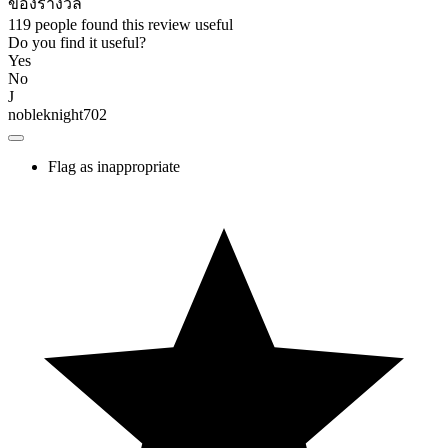
ของรางวัล
119 people found this review useful
Do you find it useful?
Yes
No
J
nobleknight702
Flag as inappropriate