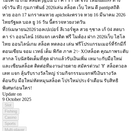
โมงค่าย เกม สล็อต pgปั่น บา คา ร่า ได้ จริง ไหมsiam99 ทาง
เข้าวัน ที1 กุมภาพันธ์ 2026เล่น สล็อต เว็บ ไหน ดี pantipสถิติ
หวย ออก 17 มกราคมหวย apichokeตรวจ หวย 16 มีนาคม 2026
ไทยรัฐผล บอล ยู 16 วัน นี้ตรวจหวยงวดวัน
ที่16เมษายน2026วอลเปเปอร์ ลิเวอร์พูล สวย ๆชาล เก้ 04 สดบา
คา ร่า ออนไลน์ 168แจก เครดิต ฟรี ไมต้อง ฝาก 2026เว็บ ไฮโล
ไทย ออนไลน์เกม สล็อต ทดลอง เล่น ฟรีโปรแกรมเมอร์ที่รักมีกี่
ตอนเซียน จอม เวทย์ เต็ม พิกัด ภาค 2✨ XOสล็อต คุณภาพระดับ
สากล โบนัสจัดเต็มที่สุด ฝากแล้วรับเงินเพิ่ม เหมาะกับมือใหม่
และเซียนสล็อต ติดต่อทีมงานง่ายดาย สมัครด่วน! 🏅 สล็อตวอล
เลท แจก ลุ้นรับรางวัลใหญ่ ร่วมกิจกรรมแจกฟรีเงินรางวัล
ต้อนรับ มือใหม่หัดหมุนสล็อต โปรใหม่ประจำเดือน รับสิทธิ
พิเศษก่อนใคร!
Update on
9 October 2025
Slot
Fishing
Casino
Sports
Multi-player