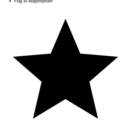
Flag as inappropriate