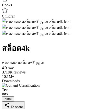
Books
Children
สล็อต4k
ทดลองเล่นสล็อตฟรี pg เก
4.9
star
3718K reviews
10.1M+
Downloads
Teen
info
install
To share