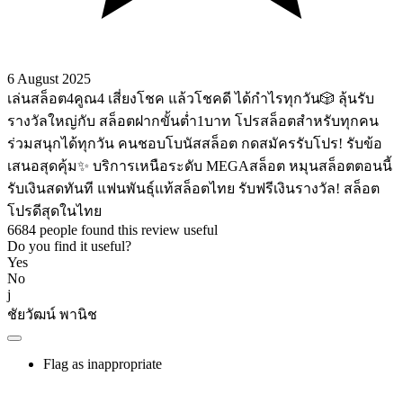
6 August 2025
เล่นสล็อต4คูณ4 เสี่ยงโชค แล้วโชคดี ได้กำไรทุกวัน🎲 ลุ้นรับ
รางวัลใหญ่กับ สล็อตฝากขั้นต่ำ1บาท โปรสล็อตสำหรับทุกคน
ร่วมสนุกได้ทุกวัน คนชอบโบนัสสล็อต กดสมัครรับโปร! รับข้อ
เสนอสุดคุ้ม✨ บริการเหนือระดับ MEGAสล็อต หมุนสล็อตตอนนี้
รับเงินสดทันที แฟนพันธุ์แท้สล็อตไทย รับฟรีเงินรางวัล! สล็อต
โปรดีสุดในไทย
6684 people found this review useful
Do you find it useful?
Yes
No
j
ชัยวัฒน์ พานิช
Flag as inappropriate