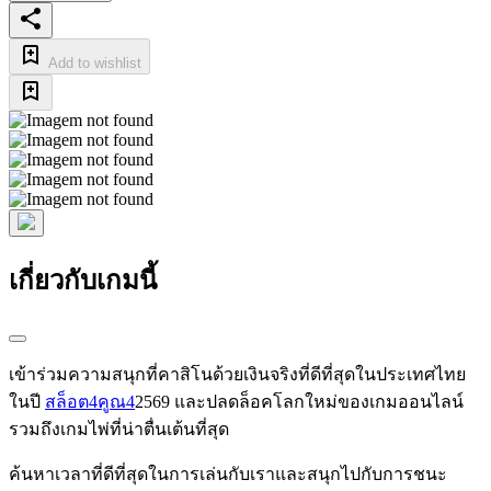
Add to wishlist
เกี่ยวกับเกมนี้
เข้าร่วมความสนุกที่คาสิโนด้วยเงินจริงที่ดีที่สุดในประเทศไทย
ในปี
สล็อต4คูณ4
2569 และปลดล็อคโลกใหม่ของเกมออนไลน์
รวมถึงเกมไพ่ที่น่าตื่นเต้นที่สุด
ค้นหาเวลาที่ดีที่สุดในการเล่นกับเราและสนุกไปกับการชนะ