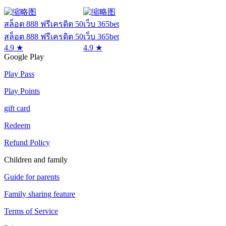
สล็อต 888 ฟรีเครดิต 50
เว็บ 365bet
สล็อต 888 ฟรีเครดิต 50
เว็บ 365bet
4.9 ★
4.9 ★
Google Play
Play Pass
Play Points
gift card
Redeem
Refund Policy
Children and family
Guide for parents
Family sharing feature
Terms of Service