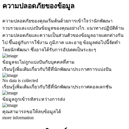
ความปลอดภัยของข้อมูล
ความปลอดภัยของคุณเริ่มต้นด้วยการเข้าใจว่านักพัฒนา
รวบรวมและแบ่งปันข้อมูลของคุณอย่างไร.
แนวทางปฏิบัติด้าน
ความปลอดภัยและความเป็นส่วนตัวของข้อมูลอาจแตกต่างกัน
ไป ขึ้นอยู่กับการใช้งาน ภูมิภาค และอายุ
ข้อมูลต่อไปนี้จัดทำ
โดยนักพัฒนา ซึ่งอาจได้รับการอัปเดตเป็นระยะๆ
ข้อมูลจะไม่ถูกแบ่งปันกับบุคคลที่สาม
เรียนรู้เพิ่มเติมเกี่ยวกับวิธีที่นักพัฒนาประกาศการแบ่งปัน
No data is collected
เรียนรู้เพิ่มเติมเกี่ยวกับวิธีที่นักพัฒนาประกาศคอลเลกชัน
ข้อมูลถูกเข้ารหัสระหว่างการส่ง
คุณสามารถขอให้ลบข้อมูลได้
more information