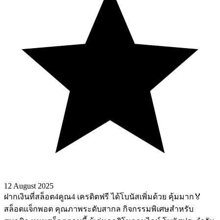
12 August 2025
ฝากเงินที่สล็อต4คูณ4 เครดิตฟรี ได้โบนัสเพิ่มด้วย คุ้มมาก🏅
สล็อตแจ็กพอต คุณภาพระดับสากล กิจกรรมพิเศษสำหรับ