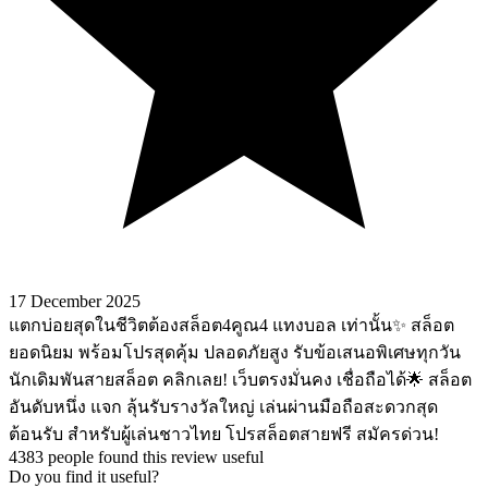
17 December 2025
แตกบ่อยสุดในชีวิตต้องสล็อต4คูณ4 แทงบอล เท่านั้น✨ สล็อต
ยอดนิยม พร้อมโปรสุดคุ้ม ปลอดภัยสูง รับข้อเสนอพิเศษทุกวัน
นักเดิมพันสายสล็อต คลิกเลย! เว็บตรงมั่นคง เชื่อถือได้🌟 สล็อต
อันดับหนึ่ง แจก ลุ้นรับรางวัลใหญ่ เล่นผ่านมือถือสะดวกสุด
ต้อนรับ สำหรับผู้เล่นชาวไทย โปรสล็อตสายฟรี สมัครด่วน!
4383 people found this review useful
Do you find it useful?