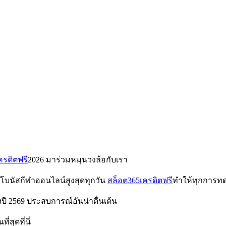
ครดิตฟรี
2026 มาร่วมหมุนวงล้อกับเรา
ับโบนัสกีฬาออนไลน์สูงสุดทุกวัน
สล็อต365เครดิตฟรี
ทำให้ทุกการท
ปี 2569 ประสบการณ์อันน่าตื่นเต้น
่สุดที่นี่