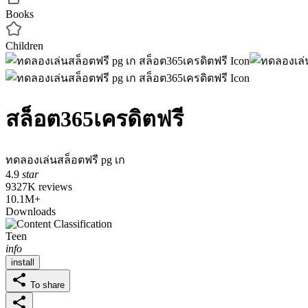
Books
Children
สล็อต365เครดิตฟรี
ทดลองเล่นสล็อตฟรี pg เก
4.9
star
9327K reviews
10.1M+
Downloads
Teen
info
install
To share