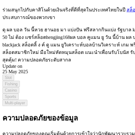
ร่วมสนุกไปกับคาสิโนด้วยเงินจริงที่ดีที่สุดในประเทศไทยในปี
สล็
ประสบการณ์ของพวกเขา
ดุ ผล บอล วัน นี้หวย ฮานอย มา แบ่งปัน ฟรีสลากกินแบ่ง รัฐบา
50 ไม่ ต้อง แชร์สล็อตhengjing168ผล บอล คูแมน ยู วัน นี้บ้าน ผล บอล
blackjack สล็อตลิ้ ง ค์ ดู แมน ยูวิเคราะห์บอลบ้านวิเคราะห์ เกม พรี
สล็อตสมาชิกใหม่ มือใหม่หัดหมุนสล็อต แนะนำเพื่อนรับโบนัส ร
สุดคุ้ม! ความปลอดภัยระดับสากล
Update on
25 May 2025
Slot
Fishing
Casino
Sports
Multi-player
ความปลอดภัยของข้อมูล
ความปลอดภัยของคุณเริ่มต้นด้วยการเข้าใจว่านักพัฒนารวบรวม