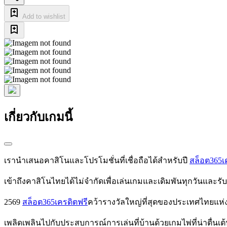
Add to wishlist
เกี่ยวกับเกมนี้
เรานำเสนอคาสิโนและโปรโมชั่นที่เชื่อถือได้สำหรับปี
สล็อต365เ
เข้าถึงคาสิโนไทยได้ไม่จำกัดเพื่อเล่นเกมและเดิมพันทุกวันและร
2569
สล็อต365เครดิตฟรี
คว้ารางวัลใหญ่ที่สุดของประเทศไทยแห่ง
เพลิดเพลินไปกับประสบการณ์การเล่นที่บ้านด้วยเกมไพ่ที่น่าตื่นเต้นที