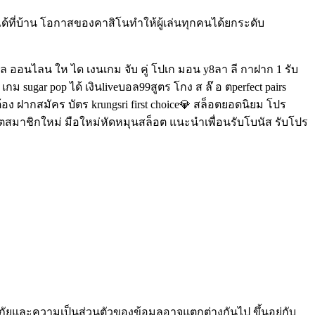
ได้ที่บ้าน โอกาสของคาสิโนทำให้ผู้เล่นทุกคนได้ยกระดับ
 ออนไลน ให ได เงนเกม จับ คู่ โปเก มอน y8ลา ลี กาฝาก 1 รับ
 เกม sugar pop ได้ เงินliveบอล99สูตร โกง ส ล๊ อ ตperfect pairs
ม่ ต้อง ฝากสมัคร บัตร krungsri first choice💎 สล็อตยอดนิยม โปร
ตสมาชิกใหม่ มือใหม่หัดหมุนสล็อต แนะนำเพื่อนรับโบนัส รับโปร
ยและความเป็นส่วนตัวของข้อมูลอาจแตกต่างกันไป ขึ้นอยู่กับ