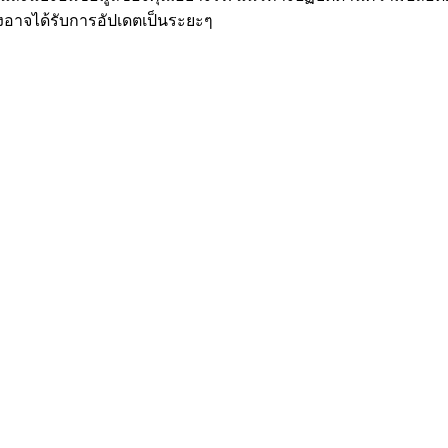
่งอาจได้รับการอัปเดตเป็นระยะๆ