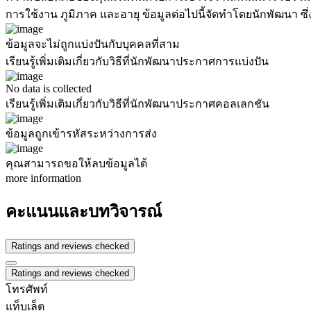
การใช้งาน ภูมิภาค และอายุ
ข้อมูลต่อไปนี้จัดทำโดยนักพัฒนา ซึ
ข้อมูลจะไม่ถูกแบ่งปันกับบุคคลที่สาม
เรียนรู้เพิ่มเติมเกี่ยวกับวิธีที่นักพัฒนาประกาศการแบ่งปัน
No data is collected
เรียนรู้เพิ่มเติมเกี่ยวกับวิธีที่นักพัฒนาประกาศคอลเลกชัน
ข้อมูลถูกเข้ารหัสระหว่างการส่ง
คุณสามารถขอให้ลบข้อมูลได้
more information
คะแนนและบทวิจารณ์
Ratings and reviews checked
Ratings and reviews checked
โทรศัพท์
แท็บเล็ต