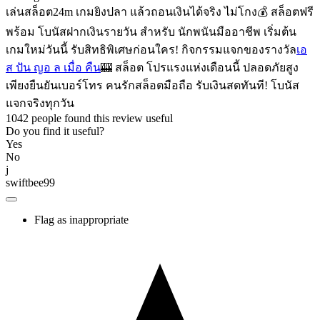
เล่นสล็อต24m เกมยิงปลา แล้วถอนเงินได้จริง ไม่โกง💰 สล็อตฟรี
พร้อม โบนัสฝากเงินรายวัน สำหรับ นักพนันมืออาชีพ เริ่มต้น
เกมใหม่วันนี้ รับสิทธิพิเศษก่อนใคร! กิจกรรมแจกของรางวัล
เอ
ส ปัน ญอ ล เมื่อ คืน
🎰 สล็อต โปรแรงแห่งเดือนนี้ ปลอดภัยสูง
เพียงยืนยันเบอร์โทร คนรักสล็อตมือถือ รับเงินสดทันที! โบนัส
แจกจริงทุกวัน
1042 people found this review useful
Do you find it useful?
Yes
No
j
swiftbee99
Flag as inappropriate