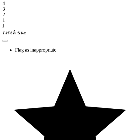
4
3
2
1
J
ณรงค์ ธนะ
Flag as inappropriate