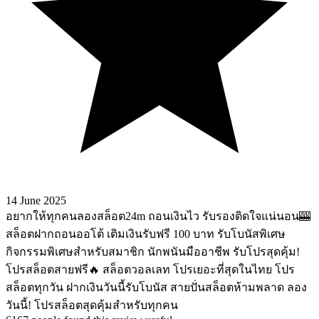
14 June 2025
อยากให้ทุกคนลองสล็อต24m ถอนเงินไว รับรองติดใจแน่นอน🎰
สล็อตฝากถอนออโต้ เติมเงินรับฟรี 100 บาท รับโบนัสพิเศษ
กิจกรรมพิเศษสำหรับสมาชิก นักพนันมืออาชีพ รับโปรสุดคุ้ม!
โปรสล็อตสายฟรี🔥 สล็อตวอลเลท โปรเยอะที่สุดในไทย โปร
สล็อตทุกวัน ฝากเงินวันนี้รับโบนัส สายปั่นสล็อตห้ามพลาด ลอง
วันนี้! โปรสล็อตสุดคุ้มสำหรับทุกคน