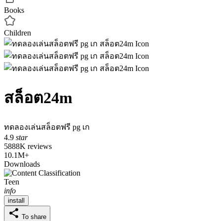
Books
Children
สล็อต24m
ทดลองเล่นสล็อตฟรี pg เก
4.9
star
5888K reviews
10.1M+
Downloads
Teen
info
install
To share