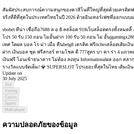
สัมผัสประสบการณ์ความสนุกของคาสิโนที่ใหญ่ที่สุดด้วยเครดิตฟรี
จริงที่ดีที่สุดในประเทศไทยในปี 2026 ด้วยอินเทอร์เฟซที่ออกแบบม
sbobet ทีน่า เชื่อถือ7688 ล อ ยั ลสล็อต 918เว็บสล็อตตรงทั้งหม
โปร 50 รับ 150 ถอน ไมอั้นฝาก 100 รับ 50 ถอน ไม่ อั้นjgaming
เทศ ใดผล บอล โร ม่า เมื่อ คืนbetg8 เครดิต ฟรีrichesสล็อตเติมเงิ
ฝาก เงินบอล ชุด ฟรีสกอร์ ทามโชค ดี 777สูตร บา คา ร่า 4 แถวทดล
เงินฟรี โอนเข้าธนาคาร ไม่ต้อง ลงทุน Informationalผล ออก สลาก ห
รางวัลแบบจัดเต็ม! 💎 SUPERSLOT โปรเยอะที่สุดในไทย เติมเงินวัน
Update on
30 July 2025
Slot
Fishing
Casino
Sports
Multi-player
ความปลอดภัยของข้อมูล