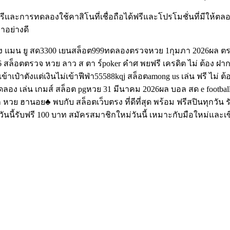
และการทดลองใช้คาสิโนที่เชื่อถือได้ฟรีและโปรโมชั่นที่มีให้ตลอด
าอย่างดี
ดลิ้ ง แมน ยู สด3300 เยนสล็อต999ทดลองตรวจหวย 1กุมภา 2026ผล ตรว
x286 สล็อตตรวจ หวย ลาว ส ตา ร์poker คำศ พยฟรี เครดิต ไม่ ต้อง 
นเข้าเป๋าตังแต่เงินไม่เข้าฟีฟ่า55588kqj สล็อตamong us เล่น ฟรี ไม่
อง เล่น เกมส์ สล็อต pgหวย 31 มีนาคม 2026ผล บอล สด e footballถ่า
วย ฮานอย♣️ พบกับ สล็อตเว็บตรง ที่ดีที่สุด พร้อม ฟรีสปินทุกวัน ร
นี้รับฟรี 100 บาท สมัครสมาชิกใหม่วันนี้ เหมาะกับมือใหม่และเซีย