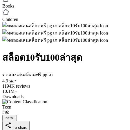
Books
Children
สล็อต10รับ100ล่าสุด
ทดลองเล่นสล็อตฟรี pg เก
4.9
star
1194K reviews
10.1M+
Downloads
Teen
info
install
To share