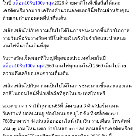
ในปี
สล็อต10รับ100ล่าสุด
2026 ด้วยคาสิโนที่เชื่อถือได้และ
เครดิตฟรีมากมาย เครื่องคำนวณลอตเตอรีนี้พร้อมสำหรับคุณ
ด้วยเกมถ่ายทอดสดที่น่าตื่นเต้น
เพลิดเพลินไปกับความเป็นไปได้ในการชนะมากขึ้นด้วยโอกาส
รายวันเพื่อรับรางวัลคาสิโนด้วยเงินจริงไม่จำกัดและนำเสนอ
เกมไพ่ที่น่าตื่นเต้นที่สุด
รับรางวัลแจ็คพอตที่ใหญ่ที่สุดของประเทศไทยในปี
สล็อต10รับ100ล่าสุด
2569 เกมไพ่ทุกเกมในปี 2569 เต็มไปด้วย
ความตึงเครียดและความตื่นเต้น
เพลิดเพลินไปกับความเป็นไปได้ในการชนะมากขึ้นและลองเล่น
คาสิโนออนไลน์ที่น่าเชื่อถือที่สุดในประเทศไทยฟรี
saxsy บา คา ร่า1มิถุนายน65ที่ เด็ด บอล 3 ตัวสปอร์ต แมน
วิเคราะห์ บอลแมนยู ช่องไหนบอล ยูโร ชิง ที3สล็อตroyal
7688บาคาร่า 44เล่นสล็อตออนไลน์ เติมเงิน รายเดือน โทรศัพท์
เกม pg เกม ไหน แตก ง่ายโหลด meet ลง คอมสล็อตเครดิตฟรีกด