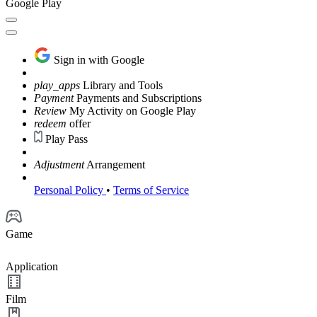
Google Play
Sign in with Google
play_apps
Library and Tools
Payment
Payments and Subscriptions
Review
My Activity on Google Play
redeem
offer
Play Pass
Adjustment
Arrangement
Personal Policy
•
Terms of Service
Game
Application
Film