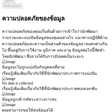
Sports
Multi-player
ความปลอดภัยของข้อมูล
ความปลอดภัยของคุณเริ่มต้นด้วยการเข้าใจว่านักพัฒนา
รวบรวมและแบ่งปันข้อมูลของคุณอย่างไร.
แนวทางปฏิบัติด้าน
ความปลอดภัยและความเป็นส่วนตัวของข้อมูลอาจแตกต่างกัน
ไป ขึ้นอยู่กับการใช้งาน ภูมิภาค และอายุ
ข้อมูลต่อไปนี้จัดทำ
โดยนักพัฒนา ซึ่งอาจได้รับการอัปเดตเป็นระยะๆ
ข้อมูลจะไม่ถูกแบ่งปันกับบุคคลที่สาม
เรียนรู้เพิ่มเติมเกี่ยวกับวิธีที่นักพัฒนาประกาศการแบ่งปัน
No data is collected
เรียนรู้เพิ่มเติมเกี่ยวกับวิธีที่นักพัฒนาประกาศคอลเลกชัน
ข้อมูลถูกเข้ารหัสระหว่างการส่ง
คุณสามารถขอให้ลบข้อมูลได้