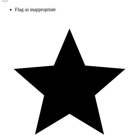
Flag as inappropriate