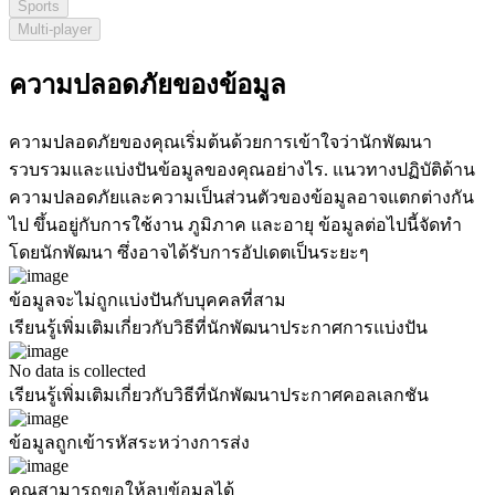
Sports
Multi-player
ความปลอดภัยของข้อมูล
ความปลอดภัยของคุณเริ่มต้นด้วยการเข้าใจว่านักพัฒนา
รวบรวมและแบ่งปันข้อมูลของคุณอย่างไร.
แนวทางปฏิบัติด้าน
ความปลอดภัยและความเป็นส่วนตัวของข้อมูลอาจแตกต่างกัน
ไป ขึ้นอยู่กับการใช้งาน ภูมิภาค และอายุ
ข้อมูลต่อไปนี้จัดทำ
โดยนักพัฒนา ซึ่งอาจได้รับการอัปเดตเป็นระยะๆ
ข้อมูลจะไม่ถูกแบ่งปันกับบุคคลที่สาม
เรียนรู้เพิ่มเติมเกี่ยวกับวิธีที่นักพัฒนาประกาศการแบ่งปัน
No data is collected
เรียนรู้เพิ่มเติมเกี่ยวกับวิธีที่นักพัฒนาประกาศคอลเลกชัน
ข้อมูลถูกเข้ารหัสระหว่างการส่ง
คุณสามารถขอให้ลบข้อมูลได้