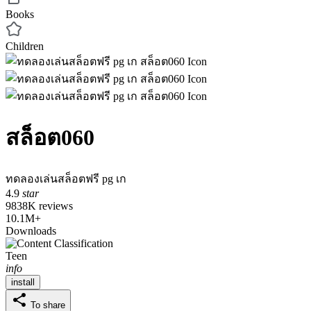
Books
Children
สล็อต060
ทดลองเล่นสล็อตฟรี pg เก
4.9
star
9838K reviews
10.1M+
Downloads
Teen
info
install
To share