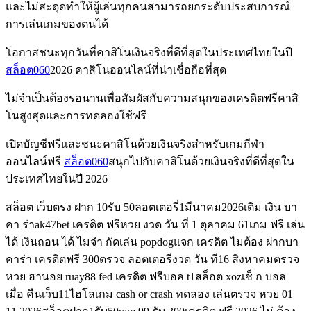
และไม่สะดุดทำให้ผู้เล่นทุกคนสามารถยกระดับประสบการณ์
การเล่นเกมของตนได้
โอกาสชนะทุกวันที่คาสิโนเงินจริงที่ดีที่สุดในประเทศไทยในปี
สล็อต060
2026 คาสิโนออนไลน์ที่น่าเชื่อถือที่สุด
ไม่จำเป็นต้องรอนานเพื่อสัมผัสกับความสนุกของเครดิตฟรีคาสิ
โนสูงสุดและการทดลองใช้ฟรี
เปิดบัญชีฟรีและชนะคาสิโนด้วยเงินจริงสำหรับเกมกีฬา
ออนไลน์ฟรี
สล็อต060
สนุกไปกับคาสิโนด้วยเงินจริงที่ดีที่สุดใน
ประเทศไทยในปี 2026
สล็อต เว็บตรง ฝาก 10รับ 50ลอตเตอรี่1มีนาคม2026เติม เงิน บา
คา ร่าak47bet เครดิต ฟรีหวย งวด วัน ที่ 1 ตุลาคม 61เกม ฟรี เล่น
ได้ เงินถอน ได้ ไมจํา กัดเล่น popdogแจก เครดิต ไมต้อง ฝากบา
คาร่า เครดิตฟรี 300ตรวจ ลอตเตอรีงวด วัน ที16 สิงหาคมตรวจ
หวย ฮานอย ruay88 fed เครดิต ฟรีบอล t1สล็อต xozเช็ ก บอล
เมื่อ คืนเว็บ11ไฮโลเกม cash or crash ทดลอง เล่นตรวจ หวย 01