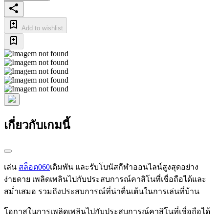
Add to wishlist
เกี่ยวกับเกมนี้
เล่น
สล็อต060
เดิมพัน และรับโบนัสกีฬาออนไลน์สูงสุดอย่าง
ง่ายดาย เพลิดเพลินไปกับประสบการณ์คาสิโนที่เชื่อถือได้และ
สม่ำเสมอ รวมถึงประสบการณ์ที่น่าตื่นเต้นในการเล่นที่บ้าน
โอกาสในการเพลิดเพลินไปกับประสบการณ์คาสิโนที่เชื่อถือได้