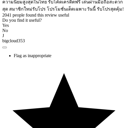
ความนิยมสูงสุดในไทย รับโค้ดเครดิตฟรี เล่นผ่านมือถือสะดวก
สุด สมาชิกใหม่รับโปร โปรโมชั่นเด็ดเฉพาะวันนี้ รับโปรสุดคุ้ม!
2041 people found this review useful
Do you find it useful?
Yes
No
J
bigcloud353
Flag as inappropriate