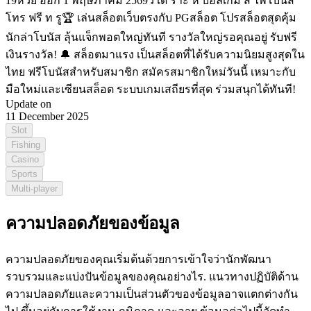
19หวย ออก 1 พฤษภาคม 2569วิ เด ราะ ห์ บอลเกม ส ไพโบนัส
โทร ฟรี ท รู🏆 เล่นสล็อตเว็บตรงกับ PGสล็อต โปรสล็อตสุดคุ้ม
นักล่าโบนัส ลุ้นแจ็กพอตใหญ่ทันที รางวัลใหญ่รอคุณอยู่ รับฟรี
เงินรางวัล! 🔔 สล็อตมาแรง เป็นสล็อตที่ได้รับความนิยมสูงสุดใน
ไทย ฟรีโบนัสสำหรับสมาชิก สมัครสมาชิกใหม่วันนี้ เหมาะกับ
มือใหม่และเซียนสล็อต ระบบเกมเสถียรที่สุด ร่วมสนุกได้ทันที!
Update on
11 December 2025
Slot
Fishing
Casino
Sports
Multi-player
ความปลอดภัยของข้อมูล
ความปลอดภัยของคุณเริ่มต้นด้วยการเข้าใจว่านักพัฒนา
รวบรวมและแบ่งปันข้อมูลของคุณอย่างไร.
แนวทางปฏิบัติด้าน
ความปลอดภัยและความเป็นส่วนตัวของข้อมูลอาจแตกต่างกัน