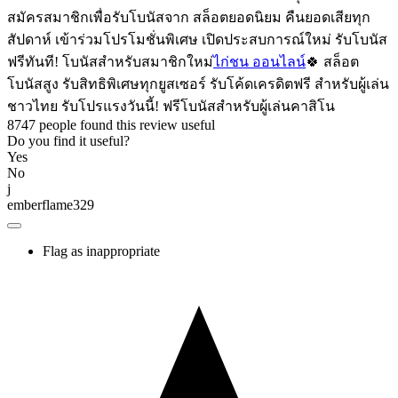
สมัครสมาชิกเพื่อรับโบนัสจาก สล็อตยอดนิยม คืนยอดเสียทุก
สัปดาห์ เข้าร่วมโปรโมชั่นพิเศษ เปิดประสบการณ์ใหม่ รับโบนัส
ฟรีทันที! โบนัสสำหรับสมาชิกใหม่
ไก่ชน ออนไลน์
🍀 สล็อต
โบนัสสูง รับสิทธิพิเศษทุกยูสเซอร์ รับโค้ดเครดิตฟรี สำหรับผู้เล่น
ชาวไทย รับโปรแรงวันนี้! ฟรีโบนัสสำหรับผู้เล่นคาสิโน
8747 people found this review useful
Do you find it useful?
Yes
No
j
emberflame329
Flag as inappropriate