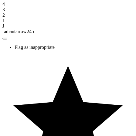
4
3
2
1
J
radiantarrow245
Flag as inappropriate