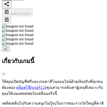
Add to wishlist
เกี่ยวกับเกมนี้
ให้คุณเปิดบัญชีฟรีและเกมคาสิโนออนไลน์ด้วยเงินจริงที่ทุกคน
ต้องลอง
สล็อตโจ๊กเกอร์123
คุณสามารถค้นหาผู้เล่นที่เหมาะกับ
คุณได้บนแพลตฟอร์มเสมือนจริงนี้
เพลิดเพลินไปกับความสนุกไม่รู้จบในการชนะรางวัลใหญ่ที่คาสิ