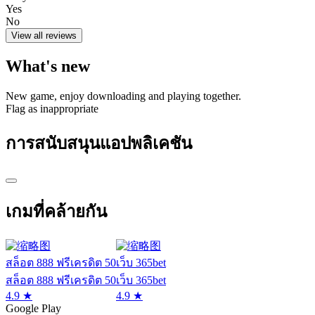
Yes
No
View all reviews
What's new
New game, enjoy downloading and playing together.
Flag as inappropriate
การสนับสนุนแอปพลิเคชัน
เกมที่คล้ายกัน
สล็อต 888 ฟรีเครดิต 50
เว็บ 365bet
สล็อต 888 ฟรีเครดิต 50
เว็บ 365bet
4.9 ★
4.9 ★
Google Play