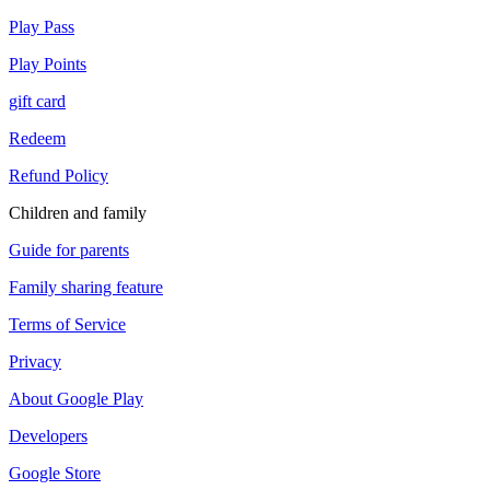
Play Pass
Play Points
gift card
Redeem
Refund Policy
Children and family
Guide for parents
Family sharing feature
Terms of Service
Privacy
About Google Play
Developers
Google Store