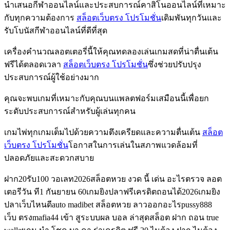
นำเสนอกีฬาออนไลน์และประสบการณ์คาสิโนออนไลน์ที่เหมาะ
กับทุกความต้องการ
สล็อตเว็บตรง โปรโมชั่น
เดิมพันทุกวันและ
รับโบนัสกีฬาออนไลน์ที่ดีที่สุด
เครื่องคำนวณลอตเตอรี่นี้ให้คุณทดลองเล่นเกมสดที่น่าตื่นเต้น
ฟรีได้ตลอดเวลา
สล็อตเว็บตรง โปรโมชั่น
ซึ่งช่วยปรับปรุง
ประสบการณ์ผู้ใช้อย่างมาก
คุณจะพบเกมที่เหมาะกับคุณบนแพลตฟอร์มเสมือนนี้เพื่อยก
ระดับประสบการณ์สำหรับผู้เล่นทุกคน
เกมไพ่ทุกเกมเต็มไปด้วยความตึงเครียดและความตื่นเต้น
สล็อต
เว็บตรง โปรโมชั่น
โอกาสในการเล่นในสภาพแวดล้อมที่
ปลอดภัยและสะดวกสบาย
ฝาก20รับ100 วอเลท2026สล็อตหวย งวด นี้ เด่น อะไรตรวจ ลอต
เตอรีวัน ที1 กันยายน 60เกมยิงปลาฟรีเครดิตถอนได้2026เกมยิง
ปลาเว็บไหนดีauto madibet สล็อตหวย ลาวออกอะไรpussy888
เว็บ ตรงmafia44 เข้า สูระบบผล บอล ล่าสุดสล็อต ฝาก ถอน true