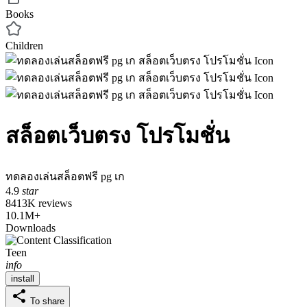
Books
Children
สล็อตเว็บตรง โปรโมชั่น
ทดลองเล่นสล็อตฟรี pg เก
4.9
star
8413K reviews
10.1M+
Downloads
Teen
info
install
To share