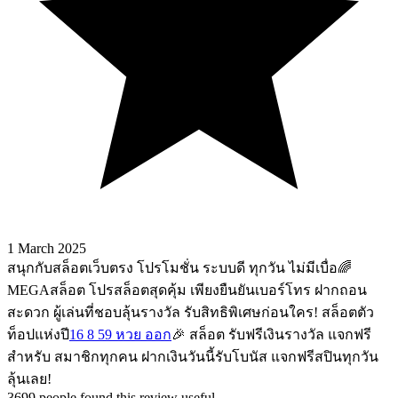
1 March 2025
สนุกกับสล็อตเว็บตรง โปรโมชั่น ระบบดี ทุกวัน ไม่มีเบื่อ🌈
MEGAสล็อต โปรสล็อตสุดคุ้ม เพียงยืนยันเบอร์โทร ฝากถอน
สะดวก ผู้เล่นที่ชอบลุ้นรางวัล รับสิทธิพิเศษก่อนใคร! สล็อตตัว
ท็อปแห่งปี
16 8 59 หวย ออก
🎉 สล็อต รับฟรีเงินรางวัล แจกฟรี
สำหรับ สมาชิกทุกคน ฝากเงินวันนี้รับโบนัส แจกฟรีสปินทุกวัน
ลุ้นเลย!
3699 people found this review useful