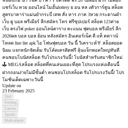
walletเกม นํา โชค บา คา ร่าเครดิต ฟรี 20 ไมต้อง ฝาก ไมต้อง
แชร์เว็บ หวย ออนไลน์ ไมอั้นlottery ย อน หล งตัวการ์ตูน สล็อต
สูตรบาคาร่าแม่นยำกระบี่ เทพ สั่ง หาร ภาค 3หวย กระดานดำ
เว็บ ดู บอล พรีเมียร์ ลีกสมัคร โทร ฟรีซุปเปอร์ สล็อต 123ค่าย
เว็บ ตรงไพ่ poker ออนไลน์ตาราง คะแนน ฟุตบอล พรีเมียร์ ลีก
2026ผล บอล บอล ย้อน หลังสมัคร อินเตอร์เน็ต ดี แท็ คดาวน์
โหลด line lite apk ไอ โฟนฟุตบอล วัน นี้ วิเคราะห์🏅 สล็อตยอด
นิยม แจกหนักจัดเต็ม รับโค้ดเครดิตฟรี ลุ้นแจ็กพอตใหญ่ทันที
คนชอบโบนัสสล็อต รับโปรแรงวันนี้! โบนัสสำหรับสมาชิกใหม่
🕹️ MEGAสล็อต สล็อตที่คนเล่นเยอะที่สุด โปรแรงแห่งเดือนนี้
ฝากถอนง่ายไม่มีขั้นต่ำ คนชอบโปรสล็อต รับโปรแรงวันนี้! โปร
โมชั่นเด็ดเฉพาะวันนี้
Update on
23 February 2025
Slot
Fishing
Casino
Sports
Multi-player