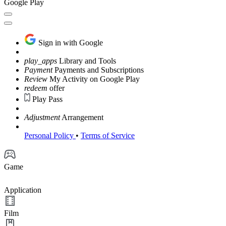
Google Play
Sign in with Google
play_apps
Library and Tools
Payment
Payments and Subscriptions
Review
My Activity on Google Play
redeem
offer
Play Pass
Adjustment
Arrangement
Personal Policy
•
Terms of Service
Game
Application
Film