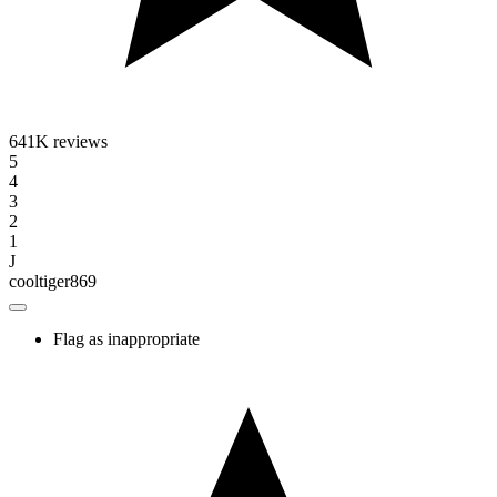
641K reviews
5
4
3
2
1
J
cooltiger869
Flag as inappropriate