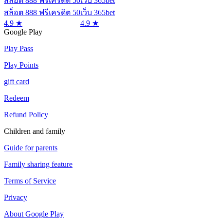
สล็อต 888 ฟรีเครดิต 50
เว็บ 365bet
สล็อต 888 ฟรีเครดิต 50
เว็บ 365bet
4.9 ★
4.9 ★
Google Play
Play Pass
Play Points
gift card
Redeem
Refund Policy
Children and family
Guide for parents
Family sharing feature
Terms of Service
Privacy
About Google Play