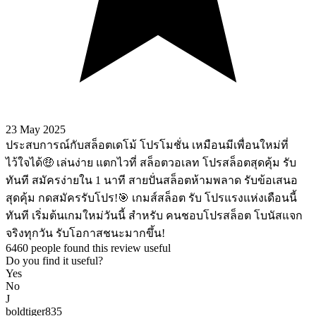
23 May 2025
ประสบการณ์กับสล็อตเดโม้ โปรโมชั่น เหมือนมีเพื่อนใหม่ที่
ไว้ใจได้🤑 เล่นง่าย แตกไวที่ สล็อตวอเลท โปรสล็อตสุดคุ้ม รับ
ทันที สมัครง่ายใน 1 นาที สายปั่นสล็อตห้ามพลาด รับข้อเสนอ
สุดคุ้ม กดสมัครรับโปร!🎯 เกมส์สล็อต รับ โปรแรงแห่งเดือนนี้
ทันที เริ่มต้นเกมใหม่วันนี้ สำหรับ คนชอบโปรสล็อต โบนัสแจก
จริงทุกวัน รับโอกาสชนะมากขึ้น!
6460 people found this review useful
Do you find it useful?
Yes
No
J
boldtiger835