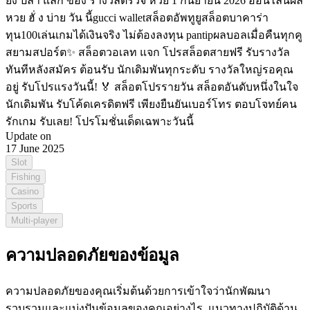
ยิง ปลา แลก ของ รางวัลตรวจ หวย 1 กันยายน 2026 ออนไลน์ผล
หวย ฮั่ ง บ่าย วัน นี้gucci walletสล็อตอัพทูยูสล็อตบาคาร่า
ทุน100เล่นเกมได้เงินจริง ไม่ต้องลงทุน pantipผลบอลเมื่อคืนทุกคู
สยามสปอร์ต✨ สล็อตวอเลท แจก โปรสล็อตสายฟรี รับรางวัล
ทันทีหลังสมัคร ต้อนรับ นักเดิมพันทุกระดับ รางวัลใหญ่รอคุณ
อยู่ รับโปรแรงวันนี้! 🏅 สล็อตโปรรายวัน สล็อตอันดับหนึ่งในใจ
นักเดิมพัน รับโค้ดเครดิตฟรี เพียงยืนยันเบอร์โทร ตอบโจทย์คน
รักเกม รับเลย! โปรโมชั่นเด็ดเฉพาะวันนี้
Update on
17 June 2025
Slot
Fishing
Casino
Sports
Multi-player
ความปลอดภัยของข้อมูล
ความปลอดภัยของคุณเริ่มต้นด้วยการเข้าใจว่านักพัฒนา
รวบรวมและแบ่งปันข้อมูลของคุณอย่างไร.
แนวทางปฏิบัติด้าน