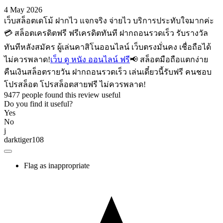
4 May 2026
เว็บสล็อตเดโม้ ฝากไว แจกจริง จ่ายไว บริการประทับใจมากค่ะ
💳 สล็อตเครดิตฟรี ฟรีเครดิตทันที ฝากถอนรวดเร็ว รับรางวัล
ทันทีหลังสมัคร ผู้เล่นคาสิโนออนไลน์ เว็บตรงมั่นคง เชื่อถือได้
ไม่ควรพลาด!
เว็บ ดู หนัง ออนไลน์ ฟรี
📢 สล็อตมือถือแตกง่าย
คืนเงินสล็อตรายวัน ฝากถอนรวดเร็ว เล่นเดี๋ยวนี้รับฟรี คนชอบ
โปรสล็อต โปรสล็อตสายฟรี ไม่ควรพลาด!
9477 people found this review useful
Do you find it useful?
Yes
No
j
darktiger108
Flag as inappropriate