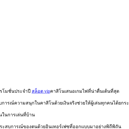
ปรโมชั่นประจำปี
สล็อต vip
คาสิโนเสนอเกมไพ่ที่น่าตื่นเต้นที่สุด
สบการณ์ความสนุกในคาสิโนด้วยเงินจริงช่วยให้ผู้เล่นทุกคนได้ย
นในการเล่นที่บ้าน
ะสบการณ์ของตนด้วยอินเทอร์เฟซที่ออกแบบมาอย่างพิถีพิถัน