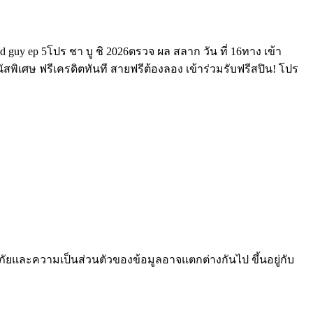
 guy ep 5โปร ชา บู ชิ 2026ตรวจ ผล สลาก วัน ที่ 16ทาง เข้า
นัสพิเศษ ฟรีเครดิตทันที สายฟรีต้องลอง เข้าร่วมรับฟรีสปิน! โปร
ยและความเป็นส่วนตัวของข้อมูลอาจแตกต่างกันไป ขึ้นอยู่กับ