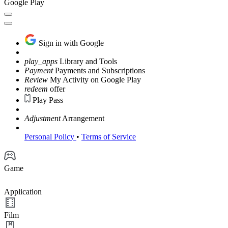
Google Play
Sign in with Google
play_apps
Library and Tools
Payment
Payments and Subscriptions
Review
My Activity on Google Play
redeem
offer
Play Pass
Adjustment
Arrangement
Personal Policy
•
Terms of Service
Game
Application
Film