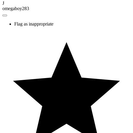
J
omegaboy283
Flag as inappropriate