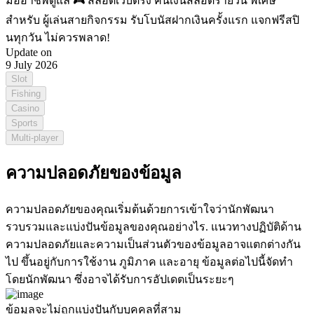
มืออาชีพดูแล 🎮 สล็อตเว็บตรง คืนเงินสล็อตรายวัน พิเศษ
สำหรับ ผู้เล่นสายกิจกรรม รับโบนัสฝากเงินครั้งแรก แจกฟรีสปิ
นทุกวัน ไม่ควรพลาด!
Update on
9 July 2026
Slot
Fishing
Casino
Sports
Multi-player
ความปลอดภัยของข้อมูล
ความปลอดภัยของคุณเริ่มต้นด้วยการเข้าใจว่านักพัฒนา
รวบรวมและแบ่งปันข้อมูลของคุณอย่างไร.
แนวทางปฏิบัติด้าน
ความปลอดภัยและความเป็นส่วนตัวของข้อมูลอาจแตกต่างกัน
ไป ขึ้นอยู่กับการใช้งาน ภูมิภาค และอายุ
ข้อมูลต่อไปนี้จัดทำ
โดยนักพัฒนา ซึ่งอาจได้รับการอัปเดตเป็นระยะๆ
ข้อมูลจะไม่ถูกแบ่งปันกับบุคคลที่สาม