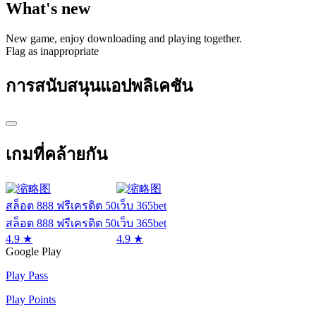
What's new
New game, enjoy downloading and playing together.
Flag as inappropriate
การสนับสนุนแอปพลิเคชัน
เกมที่คล้ายกัน
สล็อต 888 ฟรีเครดิต 50
เว็บ 365bet
สล็อต 888 ฟรีเครดิต 50
เว็บ 365bet
4.9 ★
4.9 ★
Google Play
Play Pass
Play Points