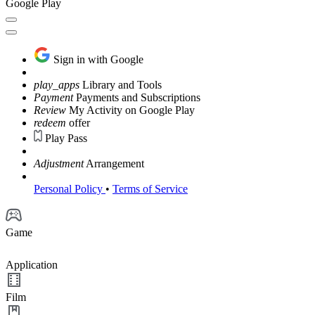
Google Play
Sign in with Google
play_apps
Library and Tools
Payment
Payments and Subscriptions
Review
My Activity on Google Play
redeem
offer
Play Pass
Adjustment
Arrangement
Personal Policy
•
Terms of Service
Game
Application
Film