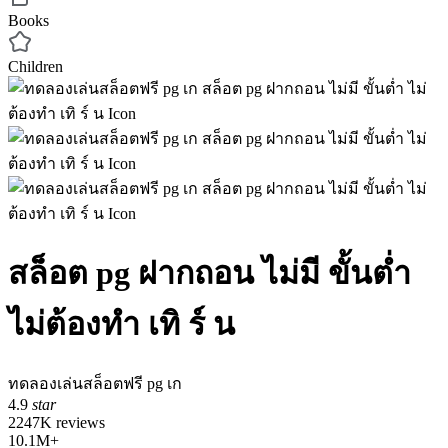
Books
Children
สล็อต pg ฝากถอน ไม่มี ขั้นต่ำ
ไม่ต้องทำ เทิ ร์ น
ทดลองเล่นสล็อตฟรี pg เก
4.9
star
2247K reviews
10.1M+