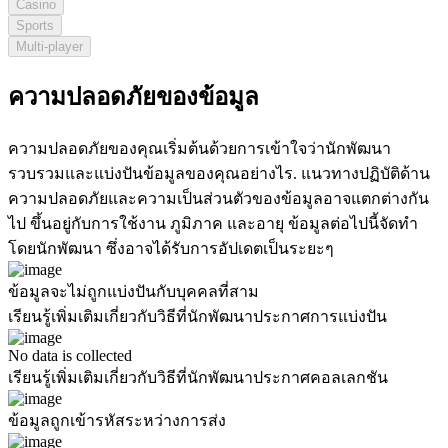
Casino
Sports
Multi-player
ความปลอดภัยของข้อมูล
ความปลอดภัยของคุณเริ่มต้นด้วยการเข้าใจว่านักพัฒนา
รวบรวมและแบ่งปันข้อมูลของคุณอย่างไร.
แนวทางปฏิบัติด้าน
ความปลอดภัยและความเป็นส่วนตัวของข้อมูลอาจแตกต่างกัน
ไป ขึ้นอยู่กับการใช้งาน ภูมิภาค และอายุ
ข้อมูลต่อไปนี้จัดทำ
โดยนักพัฒนา ซึ่งอาจได้รับการอัปเดตเป็นระยะๆ
ข้อมูลจะไม่ถูกแบ่งปันกับบุคคลที่สาม
เรียนรู้เพิ่มเติมเกี่ยวกับวิธีที่นักพัฒนาประกาศการแบ่งปัน
No data is collected
เรียนรู้เพิ่มเติมเกี่ยวกับวิธีที่นักพัฒนาประกาศคอลเลกชัน
ข้อมูลถูกเข้ารหัสระหว่างการส่ง