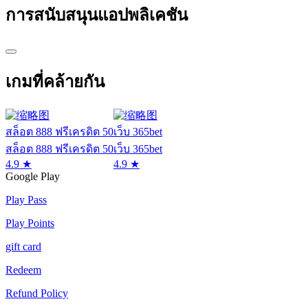
การสนับสนุนแอปพลิเคชัน
เกมที่คล้ายกัน
สล็อต 888 ฟรีเครดิต 50
เว็บ 365bet
สล็อต 888 ฟรีเครดิต 50
เว็บ 365bet
4.9 ★
4.9 ★
Google Play
Play Pass
Play Points
gift card
Redeem
Refund Policy