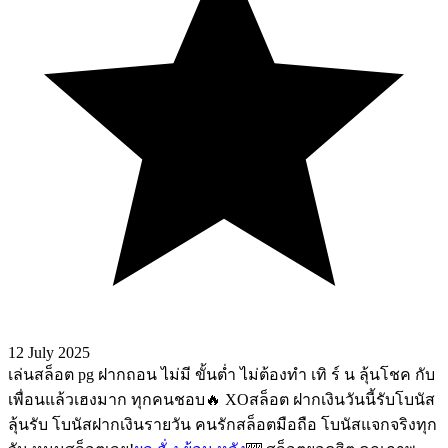
12 July 2025
เล่นสล็อต pg ฝากถอน ไม่มี ขั้นต่ำ ไม่ต้องทำ เทิ ร์ น ลุ้นโชค กับ
เพื่อนแล้วเฮงมาก ทุกคนชอบ🔥 XOสล็อต ฝากเงินวันนี้รับโบนัส
ลุ้นรับ โบนัสฝากเงินรายวัน คนรักสล็อตมือถือ โบนัสแจกจริงทุก