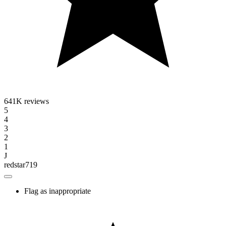
641K reviews
5
4
3
2
1
J
redstar719
Flag as inappropriate