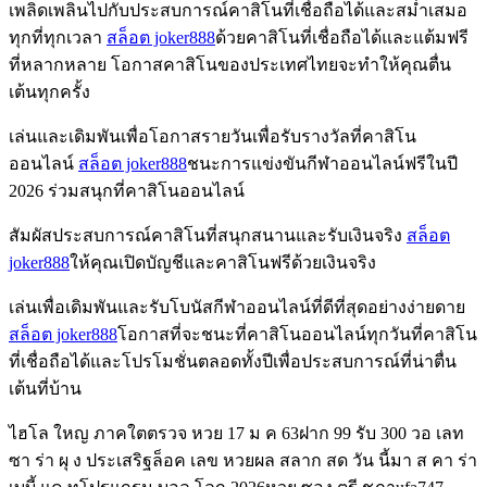
เพลิดเพลินไปกับประสบการณ์คาสิโนที่เชื่อถือได้และสม่ำเสมอ
ทุกที่ทุกเวลา
สล็อต joker888
ด้วยคาสิโนที่เชื่อถือได้และแต้มฟรี
ที่หลากหลาย โอกาสคาสิโนของประเทศไทยจะทำให้คุณตื่น
เต้นทุกครั้ง
เล่นและเดิมพันเพื่อโอกาสรายวันเพื่อรับรางวัลที่คาสิโน
ออนไลน์
สล็อต joker888
ชนะการแข่งขันกีฬาออนไลน์ฟรีในปี
2026 ร่วมสนุกที่คาสิโนออนไลน์
สัมผัสประสบการณ์คาสิโนที่สนุกสนานและรับเงินจริง
สล็อต
joker888
ให้คุณเปิดบัญชีและคาสิโนฟรีด้วยเงินจริง
เล่นเพื่อเดิมพันและรับโบนัสกีฬาออนไลน์ที่ดีที่สุดอย่างง่ายดาย
สล็อต joker888
โอกาสที่จะชนะที่คาสิโนออนไลน์ทุกวันที่คาสิโน
ที่เชื่อถือได้และโปรโมชั่นตลอดทั้งปีเพื่อประสบการณ์ที่น่าตื่น
เต้นที่บ้าน
ไฮโล ใหญ ภาคใตตรวจ หวย 17 ม ค 63ฝาก 99 รับ 300 วอ เลท
ซา ร่า ผุ ง ประเสริฐล็อค เลข หวยผล สลาก สด วัน นี้มา ส คา ร่า