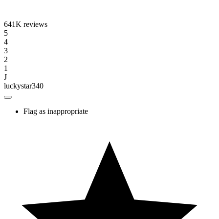
641K reviews
5
4
3
2
1
J
luckystar340
Flag as inappropriate