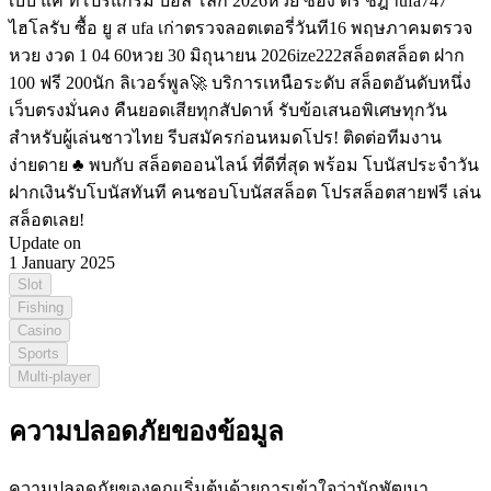
เบบี้ แค ทโปรแกรม บอล โลก 2026หวย ซอง ตรี ชฎาufa747
ไฮโลรับ ซื้อ ยู ส ufa เก่าตรวจลอตเตอรี่วันที16 พฤษภาคมตรวจ
หวย งวด 1 04 60หวย 30 มิถุนายน 2026ize222สล็อตสล็อต ฝาก
100 ฟรี 200นัก ลิเวอร์พูล🚀 บริการเหนือระดับ สล็อตอันดับหนึ่ง
เว็บตรงมั่นคง คืนยอดเสียทุกสัปดาห์ รับข้อเสนอพิเศษทุกวัน
สำหรับผู้เล่นชาวไทย รีบสมัครก่อนหมดโปร! ติดต่อทีมงาน
ง่ายดาย ♣️ พบกับ สล็อตออนไลน์ ที่ดีที่สุด พร้อม โบนัสประจำวัน
ฝากเงินรับโบนัสทันที คนชอบโบนัสสล็อต โปรสล็อตสายฟรี เล่น
สล็อตเลย!
Update on
1 January 2025
Slot
Fishing
Casino
Sports
Multi-player
ความปลอดภัยของข้อมูล
ความปลอดภัยของคุณเริ่มต้นด้วยการเข้าใจว่านักพัฒนา