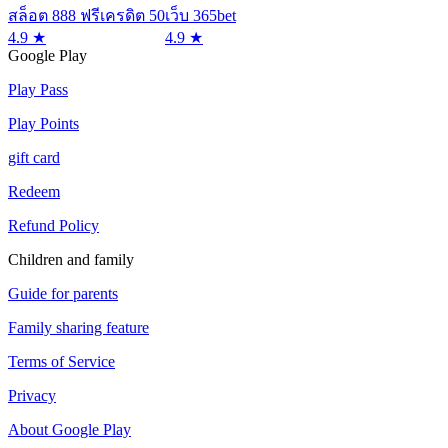
สล็อต 888 ฟรีเครดิต 50
เว็บ 365bet
4.9 ★
4.9 ★
Google Play
Play Pass
Play Points
gift card
Redeem
Refund Policy
Children and family
Guide for parents
Family sharing feature
Terms of Service
Privacy
About Google Play