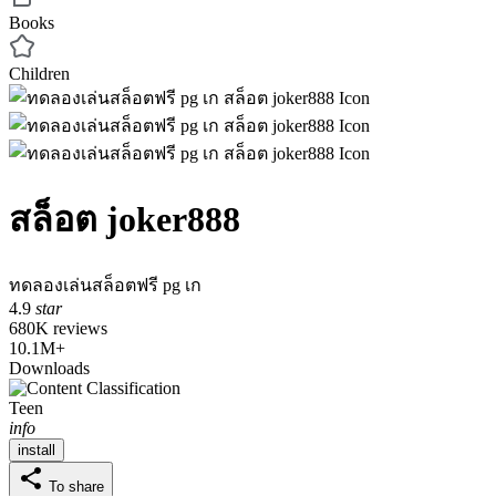
Books
Children
สล็อต joker888
ทดลองเล่นสล็อตฟรี pg เก
4.9
star
680K reviews
10.1M+
Downloads
Teen
info
install
To share