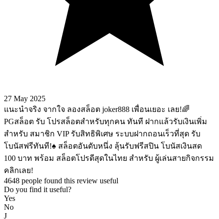
27 May 2025
แนะนำจริง จากใจ ลองสล็อต joker888 เพื่อนเยอะ เลย!🌈
PGสล็อต รับ โปรสล็อตสำหรับทุกคน ทันที ฝากแล้วรับเงินเพิ่ม
สำหรับ สมาชิก VIP รับสิทธิพิเศษ ระบบฝากถอนเร็วที่สุด รับ
โบนัสฟรีทันที!♠️ สล็อตอันดับหนึ่ง ลุ้นรับฟรีสปิน โบนัสเงินสด
100 บาท พร้อม สล็อตโปรดีสุดในไทย สำหรับ ผู้เล่นสายกิจกรรม
คลิกเลย!
4648 people found this review useful
Do you find it useful?
Yes
No
J