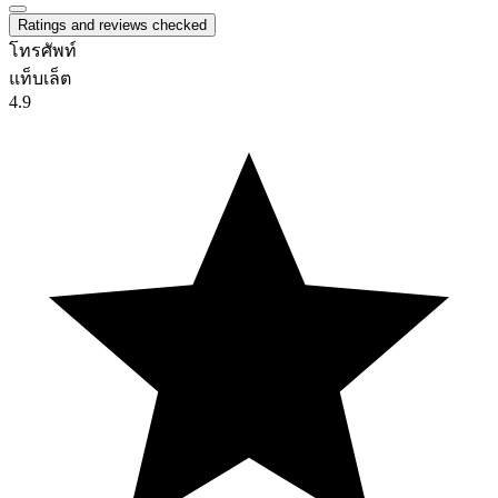
Ratings and reviews checked
โทรศัพท์
แท็บเล็ต
4.9