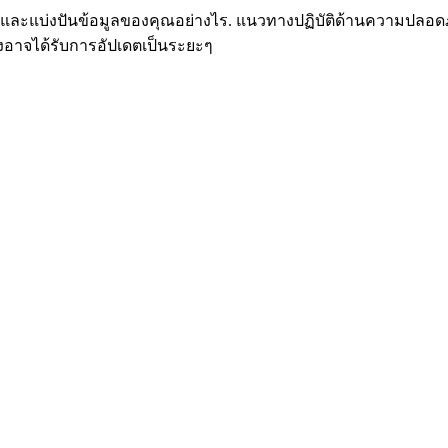
และแบ่งปันข้อมูลของคุณอย่างไร.
แนวทางปฏิบัติด้านความปลอดภั
่งอาจได้รับการอัปเดตเป็นระยะๆ