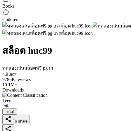
Books
Children
สล็อต huc99
ทดลองเล่นสล็อตฟรี pg เก
4.9
star
9786K reviews
10.1M+
Downloads
Teen
info
install
To share