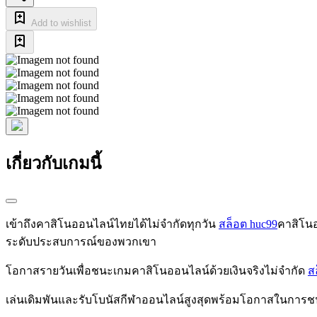
Add to wishlist
เกี่ยวกับเกมนี้
เข้าถึงคาสิโนออนไลน์ไทยได้ไม่จำกัดทุกวัน
สล็อต huc99
คาสิโนอ
ระดับประสบการณ์ของพวกเขา
โอกาสรายวันเพื่อชนะเกมคาสิโนออนไลน์ด้วยเงินจริงไม่จำกัด
ส
เล่นเดิมพันและรับโบนัสกีฬาออนไลน์สูงสุดพร้อมโอกาสในการช