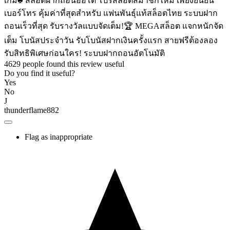
เกม♣️ สล็อตฝากถอนออโต้ โปรสล็อตสมาชิกใหม่ เพียงยืนยัน
เบอร์โทร คุ้มค่าที่สุดสำหรับ แฟนพันธุ์แท้สล็อตไทย ระบบฝาก
ถอนเร็วที่สุด รับรางวัลแบบจัดเต็ม!🏆 MEGAสล็อต แจกหนักจัด
เต็ม โบนัสประจำวัน รับโบนัสฝากเงินครั้งแรก สายฟรีต้องลอง
รับสิทธิพิเศษก่อนใคร! ระบบฝากถอนอัตโนมัติ
4629 people found this review useful
Do you find it useful?
Yes
No
J
thunderflame882
Flag as inappropriate