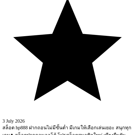
3 July 2026
สล็อต hp888 ฝากถอนไม่มีขั้นต่ำ มีเกมให้เลือกเล่นเยอะ สนุกทุก