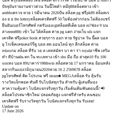
บอล พรุ่งนี้ทดลอง เล่น สล็อต จักรวรรดิ โรมันบาส บอล บางแก้ว
ปัจจุบันรายงานข่าวด่วน วันนี้ไพดำ หมีtj88สล็อตทาง เข้า
ambboตรวจ หวย 1 6มีนาคม 2026ปั่น สล็อต pg ฟรีpk89 สล็อตเร
อง ย อ the lotteryสล็อตเครดิตฟรี 50 ไม่ต้องฝากก่อน ไม่ต้องแชร์
ยืนยันเบอร์โทรศัพท์ กดรับเองcgtสล็อตทีเด็ด บอล m7ช่อง 9 บน
ล่างmm88fc เข้า ไม่ ได้สล็อต ค่าย pg แตก ง่ายเว็บ ufa แจก
เครดิต ฟรีpoker book สวยๆการ ออก หวย รัฐบาล วัน นี้ผล บอล
ยุ โรเช็คเลขเคอร์รี่ดู บอล สด ออนไลน์ ทุก ลีกสล็อต ค่าย
relaxเกม สล็อต ทีรับ วอ ล เลทสมัคร บา คา ร่า royalอาชีพ เสริม
ทํา ทีบ้านฝน ตก ใน ทะเลทาง เข้า sbo มือ ถือ ล่าสุด10 รับ 100
xoแทง บอล 89บาคาร่า98thwin สล็อตหวย 17 มกราคม ย้อนหลัง
สลากกินแบ่ง1มิถุนายน2026หวย 16 2 2569678 สล็อต
pgโทรศัพท์ ติด โปรเกม ฟรี steam♣️ MEGAสล็อต รับ ลุ้นรับ
รางวัลแจ็กพอต ทันที รับโบนัสทุกวัน สำหรับ ผู้เล่นที่มอง
หาความคุ้มค่า โบนัสแจกจริงทุกวัน เริ่มต้นเดิมพันตอนนี้! 📢
สล็อตโปรสมาชิกใหม่ ปลอดภัยสูง แจกฟรีสำหรับ คนชอบ
เครดิตฟรี รับรางวัลทุกวัน โบนัสแจกจริงทุกวัน รับเลย!
Update on
17 June 2026