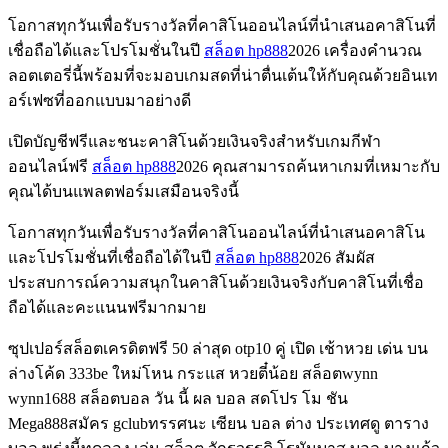
โอกาสทุกวันเพื่อรับรางวัลที่คาสิโนออนไลน์ที่นำเสนอคาสิโนที่
เชื่อถือได้และโปรโมชั่นในปี
สล็อต hp888
2026 เครื่องคำนวณ
ลอตเตอรี่นี้พร้อมที่จะมอบเกมสดที่น่าตื่นเต้นให้กับคุณด้วยอินเท
อร์เฟซที่ออกแบบมาอย่างดี
เปิดบัญชีฟรีและชนะคาสิโนด้วยเงินจริงสำหรับเกมกีฬา
ออนไลน์ฟรี
สล็อต hp888
2026 คุณสามารถค้นหาเกมที่เหมาะกับ
คุณได้บนแพลตฟอร์มเสมือนจริงนี้
โอกาสทุกวันเพื่อรับรางวัลที่คาสิโนออนไลน์ที่นำเสนอคาสิโน
และโปรโมชั่นที่เชื่อถือได้ในปี
สล็อต hp888
2026 สัมผัส
ประสบการณ์ความสนุกในคาสิโนด้วยเงินจริงกับคาสิโนที่เชื่อ
ถือได้และคะแนนฟรีมากมาย
ซุปเปอร์สล็อตเครดิตฟรี 50 ล่าสุด otp10 คู่ เปิด เช้าหวย เด่น บน
ล่างโค้ด 333be ใหม่โหน กระแส หวยตี๋น้อย สล็อตwynn
wynn1688 สล็อตบอล วัน นี้ ผล บอล สดโปร โม ชัน
Mega888สมัคร gclubทรรศนะ เซียน บอล ต่าง ประเทศดู ตาราง