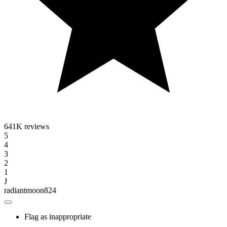
641K reviews
5
4
3
2
1
J
radiantmoon824
Flag as inappropriate