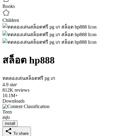
Books
Children
สล็อต hp888
ทดลองเล่นสล็อตฟรี pg เก
4.9
star
812K reviews
10.1M+
Downloads
Teen
info
install
To share