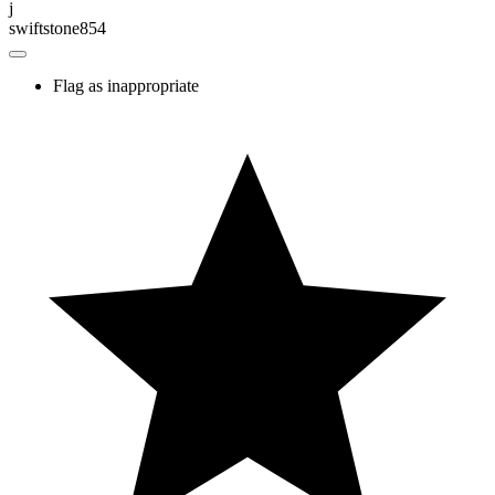
j
swiftstone854
Flag as inappropriate