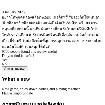
9 January 2026
อยากให้ทุกคนลองสล็อต g2g88 เครดิตฟรี รับรองติดใจแน่นอน
🎁 สล็อตฟรี สล็อตยอดนิยมแห่งปี เติมเงินวันนี้รับฟรี 100 บาท
หมุนสล็อตตอนนี้ นักเดิมพันสายสล็อต รับโบนัสฟรีทันที! โปร
ใหม่ประจำเดือน🍀 รับเครดิตฟรีทันทีเมื่อเล่น เกมส์สล็อต เล่น
เดี๋ยวนี้รับฟรี โบนัสจัดเต็มที่สุด ครบทุกความต้องการ ระบบฝาก
ถอนอัตโนมัติ ร่วมสนุกได้ทันที!
9750 people found this review useful
Do you find it useful?
Yes
No
View all reviews
What's new
New game, enjoy downloading and playing together.
Flag as inappropriate
การสนับสนุนแอปพลิเคชัน