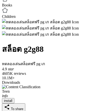
Books
Children
สล็อต g2g88
ทดลองเล่นสล็อตฟรี pg เก
4.9
star
4605K reviews
10.1M+
Downloads
Teen
info
install
To share