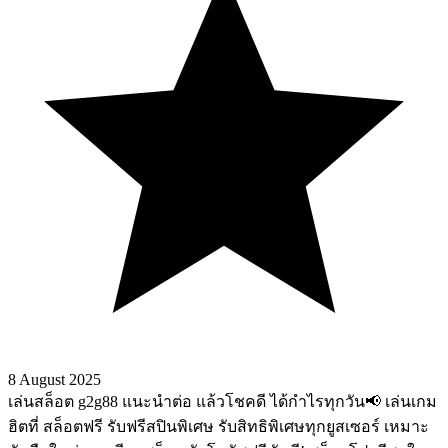
8 August 2025
เล่นสล็อต g2g88 แนะนำต่อ แล้วโชคดี ได้กำไรทุกวัน📢 เล่นเกม
ฮิตที่ สล็อตฟรี รับฟรีสปินพิเศษ รับสิทธิพิเศษทุกยูสเซอร์ เหมาะ