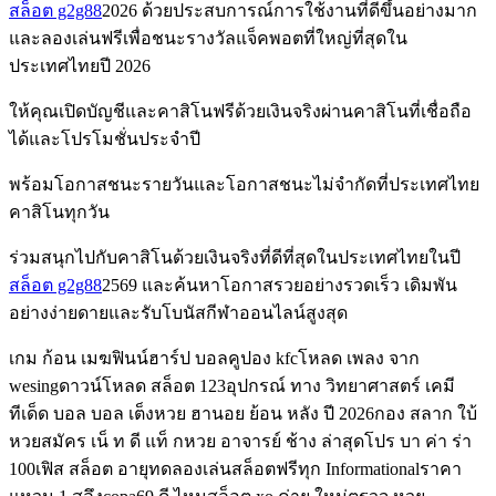
สล็อต g2g88
2026 ด้วยประสบการณ์การใช้งานที่ดีขึ้นอย่างมาก
และลองเล่นฟรีเพื่อชนะรางวัลแจ็คพอตที่ใหญ่ที่สุดใน
ประเทศไทยปี 2026
ให้คุณเปิดบัญชีและคาสิโนฟรีด้วยเงินจริงผ่านคาสิโนที่เชื่อถือ
ได้และโปรโมชั่นประจำปี
พร้อมโอกาสชนะรายวันและโอกาสชนะไม่จำกัดที่ประเทศไทย
คาสิโนทุกวัน
ร่วมสนุกไปกับคาสิโนด้วยเงินจริงที่ดีที่สุดในประเทศไทยในปี
สล็อต g2g88
2569 และค้นหาโอกาสรวยอย่างรวดเร็ว เดิมพัน
อย่างง่ายดายและรับโบนัสกีฬาออนไลน์สูงสุด
เกม ก้อน เมฆฟินน์ฮาร์ป บอลคูปอง kfcโหลด เพลง จาก
wesingดาวน์โหลด สล็อต 123อุปกรณ์ ทาง วิทยาศาสตร์ เคมี
ทีเด็ด บอล บอล เต็งหวย ฮานอย ย้อน หลัง ปี 2026กอง สลาก ใบ้
หวยสมัคร เน็ ท ดี แท็ กหวย อาจารย์ ช้าง ล่าสุดโปร บา ค่า ร่า
100เฟิส สล็อต อายุทดลองเล่นสล็อตฟรีทุก Informationalราคา