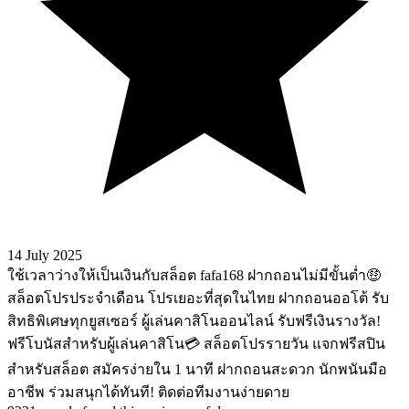
14 July 2025
ใช้เวลาว่างให้เป็นเงินกับสล็อต fafa168 ฝากถอนไม่มีขั้นต่ำ🤑
สล็อตโปรประจำเดือน โปรเยอะที่สุดในไทย ฝากถอนออโต้ รับ
สิทธิพิเศษทุกยูสเซอร์ ผู้เล่นคาสิโนออนไลน์ รับฟรีเงินรางวัล!
ฟรีโบนัสสำหรับผู้เล่นคาสิโน💳 สล็อตโปรรายวัน แจกฟรีสปิน
สำหรับสล็อต สมัครง่ายใน 1 นาที ฝากถอนสะดวก นักพนันมือ
อาชีพ ร่วมสนุกได้ทันที! ติดต่อทีมงานง่ายดาย