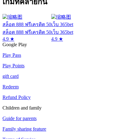
เกมที่คล้ายกัน
สล็อต 888 ฟรีเครดิต 50
เว็บ 365bet
สล็อต 888 ฟรีเครดิต 50
เว็บ 365bet
4.9 ★
4.9 ★
Google Play
Play Pass
Play Points
gift card
Redeem
Refund Policy
Children and family
Guide for parents
Family sharing feature