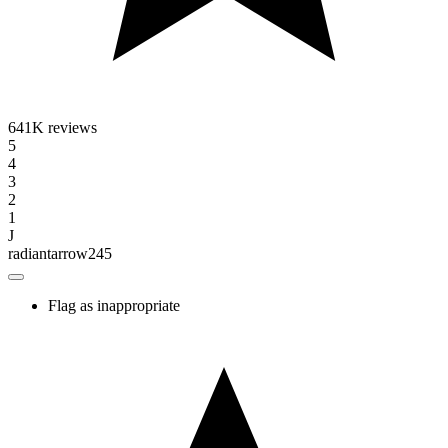
641K reviews
5
4
3
2
1
J
radiantarrow245
Flag as inappropriate