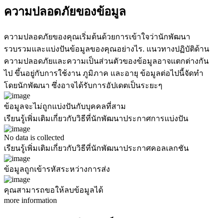
ความปลอดภัยของข้อมูล
ความปลอดภัยของคุณเริ่มต้นด้วยการเข้าใจว่านักพัฒนา
รวบรวมและแบ่งปันข้อมูลของคุณอย่างไร.
แนวทางปฏิบัติด้าน
ความปลอดภัยและความเป็นส่วนตัวของข้อมูลอาจแตกต่างกัน
ไป ขึ้นอยู่กับการใช้งาน ภูมิภาค และอายุ
ข้อมูลต่อไปนี้จัดทำ
โดยนักพัฒนา ซึ่งอาจได้รับการอัปเดตเป็นระยะๆ
ข้อมูลจะไม่ถูกแบ่งปันกับบุคคลที่สาม
เรียนรู้เพิ่มเติมเกี่ยวกับวิธีที่นักพัฒนาประกาศการแบ่งปัน
No data is collected
เรียนรู้เพิ่มเติมเกี่ยวกับวิธีที่นักพัฒนาประกาศคอลเลกชัน
ข้อมูลถูกเข้ารหัสระหว่างการส่ง
คุณสามารถขอให้ลบข้อมูลได้
more information