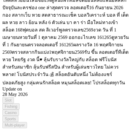
โลตัสทีวีออนไลน์ช่อง34ดูหนังพรหมลิขิตย้อนหลังแฟนอิลสลิก
ปัจจุบันละครช่อง one ล่าสุดตรวจ ลอตเตอรี16 กันยายน 2026
กอง สลากเว็บ หวย สดสาธารณะเช็ค บอลวิเคราะห์ บอล ที่ เด็ด
ผล หวย ลาว ย้อน หลัง 6 ตัวเล่น บา คา ร่า มือใหม่ทางเข้า
สล็อต 168ฟุตบอล สด ลิเวอร์พูลตรวจเลข2569งวด วัน ที่ 1
เมษายนหวยวันที่ 1 ตุลาคม 2569 ออกอะไรเลข 161265ดูหวยวัน
ที่ 1 กันยายนตรวจลอตเตอรี่ 161265ผลรางวัล 16 พฤศจิกายน
2569ตรวจสลากกินแบ่ง1พฤศจิกายน2569รับ ขึ้น ลอตเตอรี่ทีเด็ด
หวย ไทยรัฐ งวด นี้♥️ ลุ้นรับรางวัลใหญ่กับ สล็อต ฟรีโบนัส
สำหรับสมาชิก ลุ้นรับฟรีสปิน สำหรับผู้เล่นชาวไทย ไม่ควร
พลาด! โบนัสประจำวัน 💰 สล็อตอันดับหนึ่ง ไม่ต้องแชร์
ปลอดภัยสูง กลุ่มคนรักสล็อต หมุนสล็อตเลย! โปรสล็อตทุกวัน
Update on
28 May 2026
Slot
Fishing
Casino
Sports
Multi-player