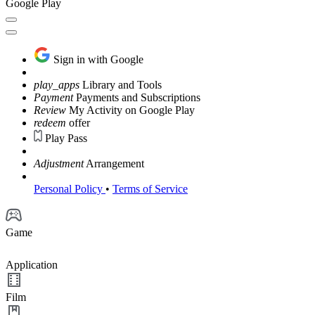
Google Play
Sign in with Google
play_apps
Library and Tools
Payment
Payments and Subscriptions
Review
My Activity on Google Play
redeem
offer
Play Pass
Adjustment
Arrangement
Personal Policy
•
Terms of Service
Game
Application
Film