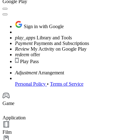
Google Play
Sign in with Google
play_apps
Library and Tools
Payment
Payments and Subscriptions
Review
My Activity on Google Play
redeem
offer
Play Pass
Adjustment
Arrangement
Personal Policy
•
Terms of Service
Game
Application
Film