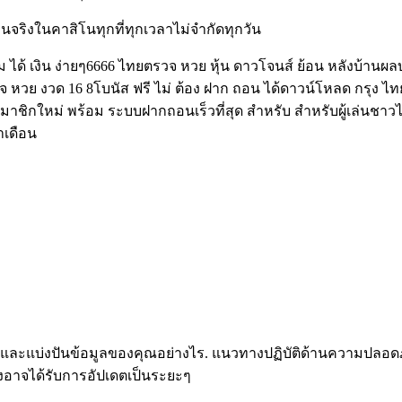
ริงในคาสิโนทุกที่ทุกเวลาไม่จำกัดทุกวัน
กม ได้ เงิน ง่ายๆ6666 ไทยตรวจ หวย หุ้น ดาวโจนส์ ย้อน หลังบ้านผล
 หวย งวด 16 8โบนัส ฟรี ไม่ ต้อง ฝาก ถอน ได้ดาวน์โหลด กรุง ไทย
าชิกใหม่ พร้อม ระบบฝากถอนเร็วที่สุด สำหรับ สำหรับผู้เล่นชาวไท
ำเดือน
และแบ่งปันข้อมูลของคุณอย่างไร.
แนวทางปฏิบัติด้านความปลอดภั
่งอาจได้รับการอัปเดตเป็นระยะๆ