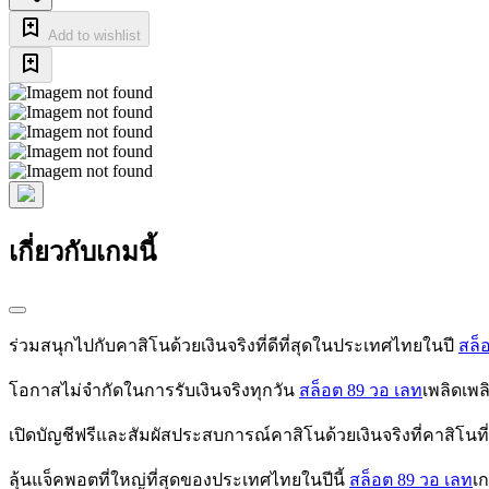
Add to wishlist
เกี่ยวกับเกมนี้
ร่วมสนุกไปกับคาสิโนด้วยเงินจริงที่ดีที่สุดในประเทศไทยในปี
สล็
โอกาสไม่จำกัดในการรับเงินจริงทุกวัน
สล็อต 89 วอ เลท
เพลิดเพล
เปิดบัญชีฟรีและสัมผัสประสบการณ์คาสิโนด้วยเงินจริงที่คาสิโนที่
ลุ้นแจ็คพอตที่ใหญ่ที่สุดของประเทศไทยในปีนี้
สล็อต 89 วอ เลท
เ