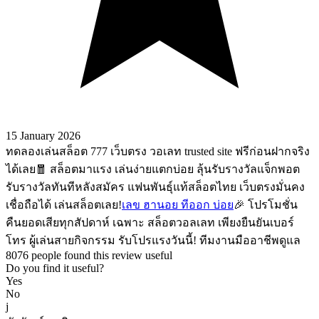
15 January 2026
ทดลองเล่นสล็อต 777 เว็บตรง วอเลท trusted site ฟรีก่อนฝากจริง
ได้เลย🧧 สล็อตมาแรง เล่นง่ายแตกบ่อย ลุ้นรับรางวัลแจ็กพอต
รับรางวัลทันทีหลังสมัคร แฟนพันธุ์แท้สล็อตไทย เว็บตรงมั่นคง
เชื่อถือได้ เล่นสล็อตเลย!
เลข ฮานอย ทีออก บ่อย
🎉 โปรโมชั่น
คืนยอดเสียทุกสัปดาห์ เฉพาะ สล็อตวอลเลท เพียงยืนยันเบอร์
โทร ผู้เล่นสายกิจกรรม รับโปรแรงวันนี้! ทีมงานมืออาชีพดูแล
8076 people found this review useful
Do you find it useful?
Yes
No
j