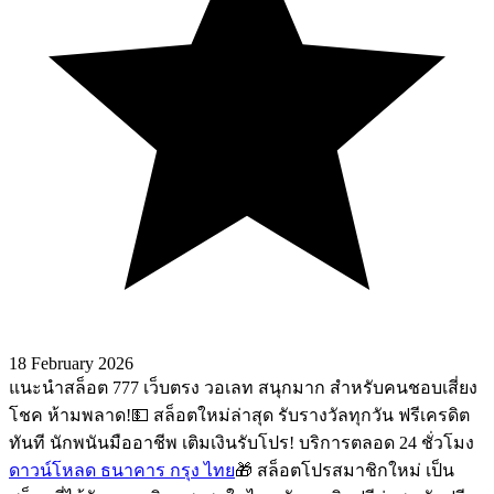
18 February 2026
แนะนำสล็อต 777 เว็บตรง วอเลท สนุกมาก สำหรับคนชอบเสี่ยง
โชค ห้ามพลาด!💵 สล็อตใหม่ล่าสุด รับรางวัลทุกวัน ฟรีเครดิต
ทันที นักพนันมืออาชีพ เติมเงินรับโปร! บริการตลอด 24 ชั่วโมง
ดาวน์โหลด ธนาคาร กรุง ไทย
🎁 สล็อตโปรสมาชิกใหม่ เป็น