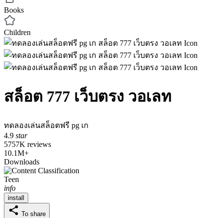
Books
Children
สล็อต 777 เว็บตรง วอเลท
ทดลองเล่นสล็อตฟรี pg เก
4.9
star
5757K reviews
10.1M+
Downloads
Teen
info
install
To share