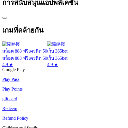
การสนับสนุนแอปพลิเคชัน
เกมที่คล้ายกัน
สล็อต 888 ฟรีเครดิต 50
เว็บ 365bet
สล็อต 888 ฟรีเครดิต 50
เว็บ 365bet
4.9 ★
4.9 ★
Google Play
Play Pass
Play Points
gift card
Redeem
Refund Policy
Children and family