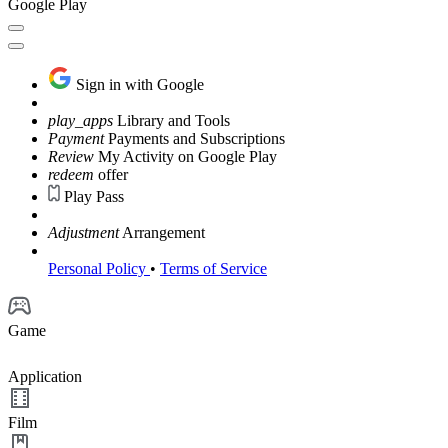
Google Play
Sign in with Google
play_apps
Library and Tools
Payment
Payments and Subscriptions
Review
My Activity on Google Play
redeem
offer
Play Pass
Adjustment
Arrangement
Personal Policy
•
Terms of Service
Game
Application
Film