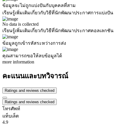
ข้อมูลจะไม่ถูกแบ่งปันกับบุคคลที่สาม
เรียนรู้เพิ่มเติมเกี่ยวกับวิธีที่นักพัฒนาประกาศการแบ่งปัน
No data is collected
เรียนรู้เพิ่มเติมเกี่ยวกับวิธีที่นักพัฒนาประกาศคอลเลกชัน
ข้อมูลถูกเข้ารหัสระหว่างการส่ง
คุณสามารถขอให้ลบข้อมูลได้
more information
คะแนนและบทวิจารณ์
Ratings and reviews checked
Ratings and reviews checked
โทรศัพท์
แท็บเล็ต
4.9