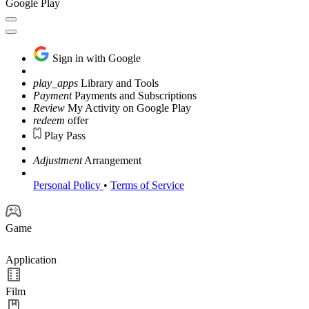
Google Play
Sign in with Google
play_apps
Library and Tools
Payment
Payments and Subscriptions
Review
My Activity on Google Play
redeem
offer
Play Pass
Adjustment
Arrangement
Personal Policy
•
Terms of Service
Game
Application
Film