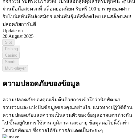
กิจกรรม รับฟรีเงินรางวัล! โปรสล็อตสุดคุ้มสำหรับทุกคน 🚀 เล่น
ผ่านมือถือสะดวกที่ สล็อตยอดนิยม รับฟรี 100 บาททุกยอดฝาก
รับโบนัสทันทีหลังสมัคร แฟนพันธุ์แท้สล็อตไทย เล่นสล็อตเลย!
ปลอดภัยการันตี
Update on
20 August 2025
Slot
Fishing
Casino
Sports
Multi-player
ความปลอดภัยของข้อมูล
ความปลอดภัยของคุณเริ่มต้นด้วยการเข้าใจว่านักพัฒนา
รวบรวมและแบ่งปันข้อมูลของคุณอย่างไร.
แนวทางปฏิบัติด้าน
ความปลอดภัยและความเป็นส่วนตัวของข้อมูลอาจแตกต่างกัน
ไป ขึ้นอยู่กับการใช้งาน ภูมิภาค และอายุ
ข้อมูลต่อไปนี้จัดทำ
โดยนักพัฒนา ซึ่งอาจได้รับการอัปเดตเป็นระยะๆ