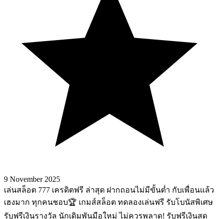
9 November 2025
เล่นสล็อต 777 เครดิตฟรี ล่าสุด ฝากถอนไม่มีขั้นต่ำ กับเพื่อนแล้ว
เฮงมาก ทุกคนชอบ🏆 เกมส์สล็อต ทดลองเล่นฟรี รับโบนัสพิเศษ
รับฟรีเงินรางวัล นักเดิมพันมือใหม่ ไม่ควรพลาด! รับฟรีเงินสด