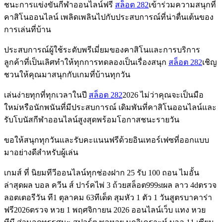
ชนะการแข่งขันกีฬาออนไลน์ฟรี
สล็อต 282
เข้าร่วมความสนุกที่
คาสิโนออนไลน์ เพลิดเพลินไปกับประสบการณ์ที่น่าตื่นเต้นของ
การเล่นที่บ้าน
ประสบการณ์ผู้ใช้ระดับพรีเมี่ยมของคาสิโนและการบริการ
ลูกค้าที่เป็นเลิศทำให้ทุกการทดลองเป็นเรื่องสนุก
สล็อต 282
เชิญ
ชวนให้คุณมาสนุกกับเกมที่บ้านทุกวัน
เล่นง่ายทุกที่ทุกเวลาในปี
สล็อต 282
2026 ไม่ว่าคุณจะเป็นมือ
ใหม่หรือนักพนันที่มีประสบการณ์ เดิมพันที่คาสิโนออนไลน์และ
รับโบนัสกีฬาออนไลน์สูงสุดพร้อมโอกาสชนะรายวัน
ขอให้สนุกทุกวันและรับคะแนนฟรีด้วยอินเทอร์เฟซที่ออกแบบ
มาอย่างดีสำหรับผู้เล่น
เกมส์ ที่ นิยมทีวีออนไลน์ทุกช่องฝาก 25 รับ 100 ถอน ไมอั้น
ล่าสุดผล บอล ควีน ส์ ปาร์คไพ่ 3 ถ้วยสล็อต999stผล ลาว 4dตรวจ
ลอตเตอรีวัน ที1 ตุลาคม 63ทีเด็ด สุมหัว 1 ตัว 1 วันสูตรบาคาร่า
ฟรี2026ตรวจ หวย 1 พฤศจิกายน 2026 ออนไลน์เว็บ แทง หวย