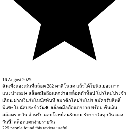
16 August 2025
ฉันเพิ่งลองเล่นที่สล็อต 282 คาสิโนสด แล้วได้โบนัสเยอะมาก
แนะนำเลย!♦️ สล็อตมือถือแตกง่าย สล็อตตัวท็อป โปรใหม่ประจำ
เดือน ฝากเงินรับโบนัสทันที สมาชิกใหม่รับโปร สมัครรับสิทธิ์
พิเศษ โบนัสประจำวัน🍀 สล็อตมือถือแตกง่าย พร้อม คืนเงิน
สล็อตรายวัน สำหรับ ตอบโจทย์คนรักเกม รับรางวัลทุกวัน ลอง
วันนี้! สล็อตแตกง่ายรายวัน
229 people found this review useful