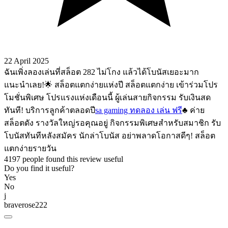
22 April 2025
ฉันเพิ่งลองเล่นที่สล็อต 282 ไม่โกง แล้วได้โบนัสเยอะมาก
แนะนำเลย!🌟 สล็อตแตกง่ายแห่งปี สล็อตแตกง่าย เข้าร่วมโปร
โมชั่นพิเศษ โปรแรงแห่งเดือนนี้ ผู้เล่นสายกิจกรรม รับเงินสด
ทันที! บริการลูกค้าตลอดปี
sa gaming ทดลอง เล่น ฟรี
♣️ ค่าย
สล็อตดัง รางวัลใหญ่รอคุณอยู่ กิจกรรมพิเศษสำหรับสมาชิก รับ
โบนัสทันทีหลังสมัคร นักล่าโบนัส อย่าพลาดโอกาสดีๆ! สล็อต
แตกง่ายรายวัน
4197 people found this review useful
Do you find it useful?
Yes
No
j
braverose222