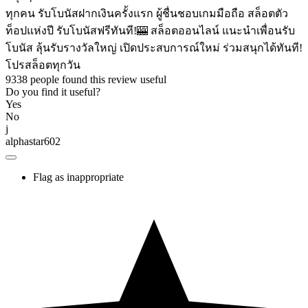
ทุกคน รับโบนัสฝากเงินครั้งแรก ผู้ชื่นชอบเกมมือถือ สล็อตตัว
ท็อปแห่งปี รับโบนัสฟรีทันที!🎰 สล็อตออนไลน์ แนะนำเพื่อนรับ
โบนัส ลุ้นรับรางวัลใหญ่ เปิดประสบการณ์ใหม่ ร่วมสนุกได้ทันที!
โปรสล็อตทุกวัน
9338 people found this review useful
Do you find it useful?
Yes
No
j
alphastar602
Flag as inappropriate