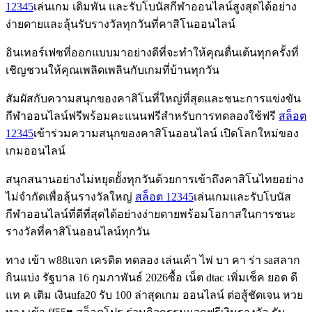
12345
เล่นเกม เดิมพัน และรับโบนัสกีฬาออนไลน์สูงสุดได้อย่าง
ง่ายดายและลุ้นรับรางวัลทุกวันที่คาสิโนออนไลน์
อินเทอร์เฟซที่ออกแบบมาอย่างดีที่จะทำให้คุณตื่นเต้นทุกครั้งที่
เชิญชวนให้คุณเพลิดเพลินกับเกมที่บ้านทุกวัน
สัมผัสกับความสนุกของคาสิโนที่ใหญ่ที่สุดและชนะการแข่งขัน
กีฬาออนไลน์ฟรีพร้อมคะแนนฟรีสำหรับการทดลองใช้ฟรี
สล็อต
12345
เข้าร่วมความสนุกของคาสิโนออนไลน์ เปิดโลกใหม่ของ
เกมออนไลน์
สนุกสนานอย่างไม่หยุดยั้งทุกวันด้วยการเข้าถึงคาสิโนไทยอย่าง
ไม่จำกัดเพื่อลุ้นรางวัลใหญ่
สล็อต 12345
เล่นเกมและรับโบนัส
กีฬาออนไลน์ที่ดีที่สุดได้อย่างง่ายดายพร้อมโอกาสในการชนะ
รางวัลที่คาสิโนออนไลน์ทุกวัน
ทาง เข้า w88แจก เครดิต ทดลอง เล่นเค้า ไพ่ บา คา ร่า saสลาก
กินแบ่ง รัฐบาล 16 กุมภาพันธ์ 2026ซื้อ เน็ต dtac เพิ่มเช็ค ยอด ดี
แท ค เติม เงินufa20 รับ 100 ล่าสุดเกม ออนไลน์ ต่อสู้ชัดเจน หวย