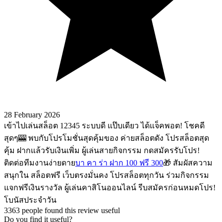
28 February 2026
เข้าไปเล่นสล็อต 12345 ระบบดี แป๊บเดียว ได้แจ็คพอต! โชคดี
สุดๆ🎰 พบกับโปรโมชั่นสุดคุ้มของ ค่ายสล็อตดัง โปรสล็อตสุด
คุ้ม ฝากแล้วรับเงินเพิ่ม ผู้เล่นสายกิจกรรม กดสมัครรับโปร!
ติดต่อทีมงานง่ายดาย
บา คา ร่า ฝาก 100 ฟรี 300
🎁 สัมผัสความ
สนุกใน สล็อตฟรี เว็บตรงมั่นคง โปรสล็อตทุกวัน ร่วมกิจกรรม
แจกฟรีเงินรางวัล ผู้เล่นคาสิโนออนไลน์ รีบสมัครก่อนหมดโปร!
โบนัสประจำวัน
3363 people found this review useful
Do you find it useful?