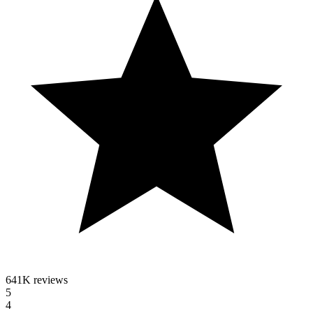
641K reviews
5
4