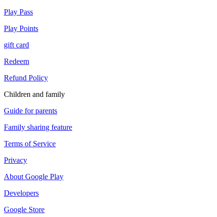
Play Pass
Play Points
gift card
Redeem
Refund Policy
Children and family
Guide for parents
Family sharing feature
Terms of Service
Privacy
About Google Play
Developers
Google Store