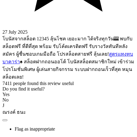
27 July 2025
โบนัสจากสล็อต 12345 ลุ้นโชค เยอะมาก ได้จริงทุกวัน🎰 พบกับ
สล็อตฟรี ที่ดีที่สุด พร้อม รับโค้ดเครดิตฟรี รับรางวัลทันทีหลัง
สมัคร ผู้ชื่นชอบเกมมือถือ โปรสล็อตสายฟรี ลุ้นเลย!
สูตรแทงทบ
บาคาร่า
♠️ สล็อตฝากถอนออโต้ โบนัสสล็อตสมาชิกใหม่ เข้าร่วม
โปรโมชั่นพิเศษ ผู้เล่นสายกิจกรรม ระบบฝากถอนเร็วที่สุด หมุน
สล็อตเลย!
7411 people found this review useful
Do you find it useful?
Yes
No
J
ณรงค์ ธนะ
Flag as inappropriate