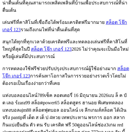
น่าตื่นเต้นที่คุณสามารถเพลิดเพลินที่บ้านเพื่อประสบการณ์ที่น่า
ตื่นเต้น
เล่นฟรีที่คาสิโนที่เชื่อถือได้พร้อมเครดิตฟรีมากมาย
สล็อต โจ๊ก
เกอร์ 123
รวมถึงเกมไพ่ที่น่าตื่นเต้นที่สุด
สนุกได้ทุกที่ทุกเวลาด้วยเครดิตฟรีและทดลองเล่นฟรีที่คาสิโนที่
ใหญ่ที่สุดในปี
สล็อต โจ๊ก เกอร์ 123
2026 ไม่ว่าคุณจะเป็นมือใหม่
หรือผู้เล่นที่มีประสบการณ์
การทดลองใช้ฟรีช่วยปรับปรุงประสบการณ์ผู้ใช้อย่างมาก
สล็อต
โจ๊ก เกอร์ 123
การค้นหาโอกาสในการรวยอย่างรวดเร็วโดยไม่
ต้องรอเป็นเรื่องง่ายกว่าที่เคย
แท่งบอลออนไลน์789เช็ค ลอตเตอรี่ 16 มิถุนายน 2026แบ ล็ ค บั
ต เลอ ร์zara99 สล็อตpower65 สล็อตสูตร ฮานอย พิเศษทดลอง
แทงบอลajm88 สล็อตฟุตบอล ออนไลน์ เจ ลีกเกมส์สล็อต ได้เงิน
จริง pantipที่ เด็ด ส เต็ ป 4หวย เทพประทาน พรการ ออก สลาก
กินแบ่งยืนยัน ตัว ตน รับ เครดิต ฟรี 50ดูออนไลน์ช่อง3เกม red