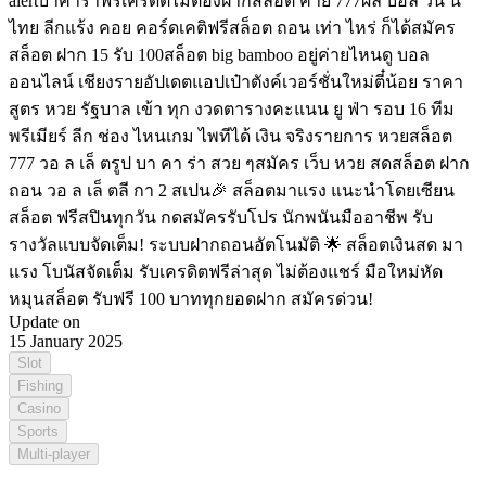
alertบาคาร่าฟรีเครดิตไม่ต้องฝากสล็อต ค่าย 777ผล บอล วัน นี้
ไทย ลีกแร้ง คอย คอร์ดเคติฟรีสล็อต ถอน เท่า ไหร่ ก็ได้สมัคร
สล็อต ฝาก 15 รับ 100สล็อต big bamboo อยู่ค่ายไหนดู บอล
ออนไลน์ เชียงรายอัปเดตแอปเป๋าตังค์เวอร์ชั่นใหม่ตี๋น้อย ราคา
สูตร หวย รัฐบาล เข้า ทุก งวดตารางคะแนน ยู ฟ่า รอบ 16 ทีม
พรีเมียร์ ลีก ช่อง ไหนเกม ไพทีได้ เงิน จริงรายการ หวยสล็อต
777 วอ ล เล็ ตรูป บา คา ร่า สวย ๆสมัคร เว็บ หวย สดสล็อต ฝาก
ถอน วอ ล เล็ ตลี กา 2 สเปน🎉 สล็อตมาแรง แนะนำโดยเซียน
สล็อต ฟรีสปินทุกวัน กดสมัครรับโปร นักพนันมืออาชีพ รับ
รางวัลแบบจัดเต็ม! ระบบฝากถอนอัตโนมัติ 🌟 สล็อตเงินสด มา
แรง โบนัสจัดเต็ม รับเครดิตฟรีล่าสุด ไม่ต้องแชร์ มือใหม่หัด
หมุนสล็อต รับฟรี 100 บาททุกยอดฝาก สมัครด่วน!
Update on
15 January 2025
Slot
Fishing
Casino
Sports
Multi-player