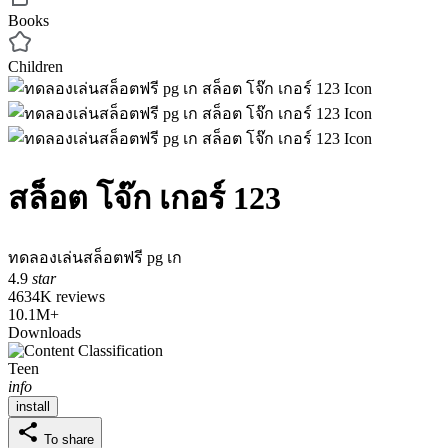
Books
Children
สล็อต โจ๊ก เกอร์ 123
ทดลองเล่นสล็อตฟรี pg เก
4.9
star
4634K reviews
10.1M+
Downloads
Teen
info
install
To share