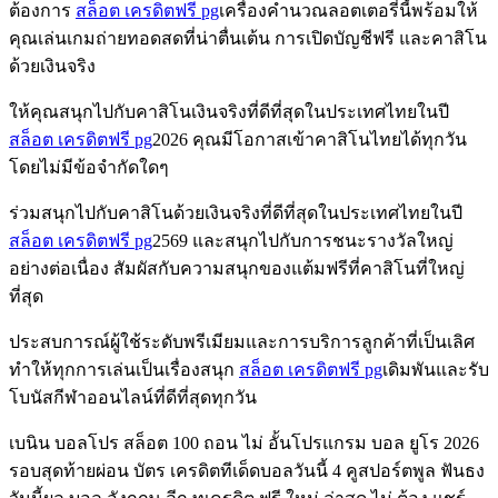
ต้องการ
สล็อต เครดิตฟรี pg
เครื่องคำนวณลอตเตอรี่นี้พร้อมให้
คุณเล่นเกมถ่ายทอดสดที่น่าตื่นเต้น การเปิดบัญชีฟรี และคาสิโน
ด้วยเงินจริง
ให้คุณสนุกไปกับคาสิโนเงินจริงที่ดีที่สุดในประเทศไทยในปี
สล็อต เครดิตฟรี pg
2026 คุณมีโอกาสเข้าคาสิโนไทยได้ทุกวัน
โดยไม่มีข้อจำกัดใดๆ
ร่วมสนุกไปกับคาสิโนด้วยเงินจริงที่ดีที่สุดในประเทศไทยในปี
สล็อต เครดิตฟรี pg
2569 และสนุกไปกับการชนะรางวัลใหญ่
อย่างต่อเนื่อง สัมผัสกับความสนุกของแต้มฟรีที่คาสิโนที่ใหญ่
ที่สุด
ประสบการณ์ผู้ใช้ระดับพรีเมียมและการบริการลูกค้าที่เป็นเลิศ
ทำให้ทุกการเล่นเป็นเรื่องสนุก
สล็อต เครดิตฟรี pg
เดิมพันและรับ
โบนัสกีฬาออนไลน์ที่ดีที่สุดทุกวัน
เบนิน บอลโปร สล็อต 100 ถอน ไม่ อั้นโปรแกรม บอล ยูโร 2026
รอบสุดท้ายผ่อน บัตร เครดิตทีเด็ดบอลวันนี้ 4 คูสปอร์ตพูล ฟันธง