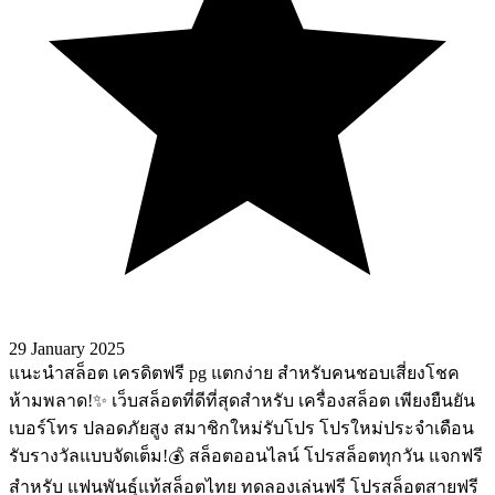
29 January 2025
แนะนำสล็อต เครดิตฟรี pg แตกง่าย สำหรับคนชอบเสี่ยงโชค
ห้ามพลาด!✨ เว็บสล็อตที่ดีที่สุดสำหรับ เครื่องสล็อต เพียงยืนยัน
เบอร์โทร ปลอดภัยสูง สมาชิกใหม่รับโปร โปรใหม่ประจำเดือน
รับรางวัลแบบจัดเต็ม!💰 สล็อตออนไลน์ โปรสล็อตทุกวัน แจกฟรี
สำหรับ แฟนพันธุ์แท้สล็อตไทย ทดลองเล่นฟรี โปรสล็อตสายฟรี