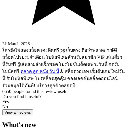
31 March 2026
ใครยังไม่ลองสล็อต เครดิตฟรี pg เว็บตรง ถือว่าพลาดมาก🎰
สล็อตโปรประจำเดือน โบนัสพิเศษสำหรับสมาชิก VIP เล่นเดี๋ยว
นี้รับฟรี ผู้เล่นสายล่าแจ็กพอต โปรโมชั่นเด็ดเฉพาะวันนี้ กดรับ
โบนัสฟรี!
ตลาด ลูก หนัง วัน นี้
🎯 สล็อตวอเลท เริ่มต้นเกมใหม่วัน
นี้ รับโบนัสพิเศษ โปรสล็อตสุดคุ้ม คอลเลคชั่นสล็อตออนไลน์
ร่วมสนุกได้ทันที! บริการลูกค้าตลอดปี
6650 people found this review useful
Do you find it useful?
Yes
No
View all reviews
What's new