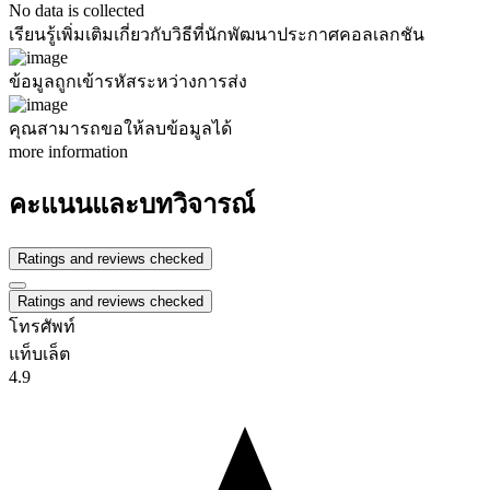
No data is collected
เรียนรู้เพิ่มเติมเกี่ยวกับวิธีที่นักพัฒนาประกาศคอลเลกชัน
ข้อมูลถูกเข้ารหัสระหว่างการส่ง
คุณสามารถขอให้ลบข้อมูลได้
more information
คะแนนและบทวิจารณ์
Ratings and reviews checked
Ratings and reviews checked
โทรศัพท์
แท็บเล็ต
4.9