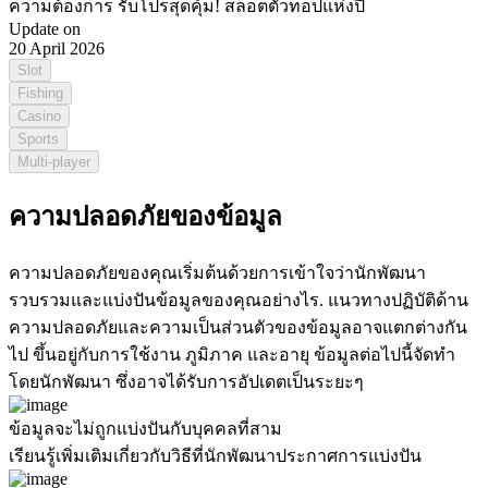
ความต้องการ รับโปรสุดคุ้ม! สล็อตตัวท็อปแห่งปี
Update on
20 April 2026
Slot
Fishing
Casino
Sports
Multi-player
ความปลอดภัยของข้อมูล
ความปลอดภัยของคุณเริ่มต้นด้วยการเข้าใจว่านักพัฒนา
รวบรวมและแบ่งปันข้อมูลของคุณอย่างไร.
แนวทางปฏิบัติด้าน
ความปลอดภัยและความเป็นส่วนตัวของข้อมูลอาจแตกต่างกัน
ไป ขึ้นอยู่กับการใช้งาน ภูมิภาค และอายุ
ข้อมูลต่อไปนี้จัดทำ
โดยนักพัฒนา ซึ่งอาจได้รับการอัปเดตเป็นระยะๆ
ข้อมูลจะไม่ถูกแบ่งปันกับบุคคลที่สาม
เรียนรู้เพิ่มเติมเกี่ยวกับวิธีที่นักพัฒนาประกาศการแบ่งปัน