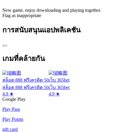
New game, enjoy downloading and playing together.
Flag as inappropriate
การสนับสนุนแอปพลิเคชัน
เกมที่คล้ายกัน
สล็อต 888 ฟรีเครดิต 50
เว็บ 365bet
สล็อต 888 ฟรีเครดิต 50
เว็บ 365bet
4.9 ★
4.9 ★
Google Play
Play Pass
Play Points
gift card