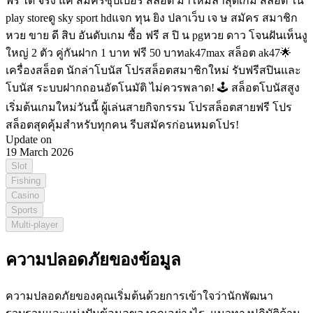
ฟรี ได้ จริง แค่ สมัครซุปเปอร์ สล็อต มาใหม่ล่าสุดเกม สล็อต ใน
play storeดู sky sport hdแจก ทุน ยิง ปลาเว็บ เจ ษ สมัคร สมาชิก
หวย ขาย ดี สิบ อันดับเกม ซื้อ ฟรี ส ปิ น pgหวย ดาว โจนฝันเห็นงู
ใหญ่ 2 ตัว คู่กันฝาก 1 บาท ฟรี 50 บาทak47max สล็อต ak47🌟
เครื่องสล็อต นักล่าโบนัส โปรสล็อตสมาชิกใหม่ รับฟรีสปินและ
โบนัส ระบบฝากถอนอัตโนมัติ ไม่ควรพลาด! 🕹️ สล็อตโบนัสสูง
เริ่มต้นเกมใหม่วันนี้ ผู้เล่นสายกิจกรรม โปรสล็อตสายฟรี โปร
สล็อตสุดคุ้มสำหรับทุกคน รีบสมัครก่อนหมดโปร!
Update on
19 March 2026
Slot
Fishing
Casino
Sports
Multi-player
ความปลอดภัยของข้อมูล
ความปลอดภัยของคุณเริ่มต้นด้วยการเข้าใจว่านักพัฒนา