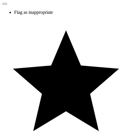
Flag as inappropriate