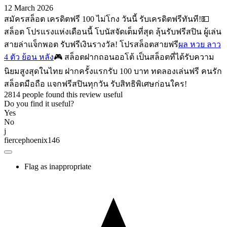
12 March 2026
สมัครสล็อต เครดิตฟรี 100 ไม่โกง วันนี้ รับเครดิตฟรีทันที!💵
สล็อต โปรแรงแห่งเดือนนี้ โบนัสจัดเต็มที่สุด ลุ้นรับฟรีสปิน ผู้เล่น
สายล่าแจ็กพอต รับฟรีเงินรางวัล! โปรสล็อตสายฟรี
ผล หวย ลาว
4 ตัว ย้อน หลัง
🎮 สล็อตฝากถอนออโต้ เป็นสล็อตที่ได้รับความ
นิยมสูงสุดในไทย ฝากครั้งแรกรับ 100 บาท ทดลองเล่นฟรี คนรัก
สล็อตมือถือ แจกฟรีสปินทุกวัน รับสิทธิพิเศษก่อนใคร!
2814 people found this review useful
Do you find it useful?
Yes
No
j
fiercephoenix146
Flag as inappropriate