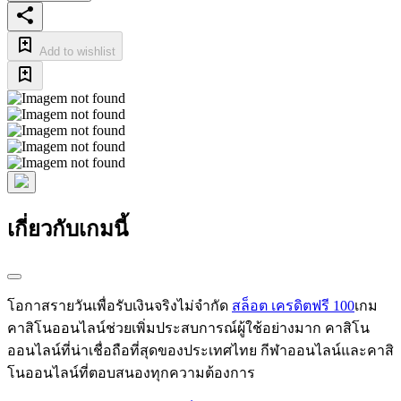
Add to wishlist
เกี่ยวกับเกมนี้
โอกาสรายวันเพื่อรับเงินจริงไม่จำกัด
สล็อต เครดิตฟรี 100
เกม
คาสิโนออนไลน์ช่วยเพิ่มประสบการณ์ผู้ใช้อย่างมาก คาสิโน
ออนไลน์ที่น่าเชื่อถือที่สุดของประเทศไทย กีฬาออนไลน์และคาสิ
โนออนไลน์ที่ตอบสนองทุกความต้องการ