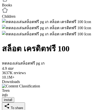
Books
Children
สล็อต เครดิตฟรี 100
ทดลองเล่นสล็อตฟรี pg เก
4.9
star
3637K reviews
10.1M+
Downloads
Teen
info
install
To share