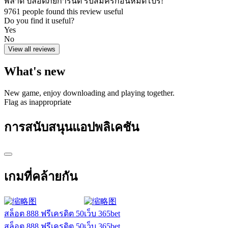
พลาด ปลอดภัยการันตี รีบสมัครก่อนหมดโปร!
9761 people found this review useful
Do you find it useful?
Yes
No
View all reviews
What's new
New game, enjoy downloading and playing together.
Flag as inappropriate
การสนับสนุนแอปพลิเคชัน
เกมที่คล้ายกัน
สล็อต 888 ฟรีเครดิต 50
เว็บ 365bet
สล็อต 888 ฟรีเครดิต 50
เว็บ 365bet