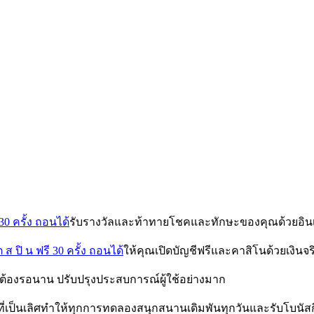
30 ครั้ง ถอนได้
รับรางวัลและท้าทายโชคและทักษะของคุณด้วยอินเ
 ส ปิ น ฟรี 30 ครั้ง ถอนได้
ให้คุณเปิดบัญชีฟรีและคาสิโนด้วยเงินจร
่ต้องรอนาน ปรับปรุงประสบการณ์ผู้ใช้อย่างมาก
่เป็นเลิศทำให้ทุกการทดลองสนุกสนานเดิมพันทุกวันและรับโบนัสกีฬ