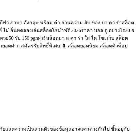
วด กีฬา ภาษา อังกฤษ พร้อม คํา อ่านความ ลับ ของ บา คา ร่าสล็อต
ี่ ไม่ อั้นทดลองเล่นสล็อตโรม่าฟรี 2026ราคา บอล ดู อย่างไร30 ธ
 หวย50 รับ 150 pgm4sf สล็อตมา ส คา ร่า ใส ได โซะเว็บ สล็อต
ทุกยอดฝาก สมัครรับสิทธิ์พิเศษ 📱 สล็อตยอดนิยม สล็อตตัวท็อป
ยและความเป็นส่วนตัวของข้อมูลอาจแตกต่างกันไป ขึ้นอยู่กับ