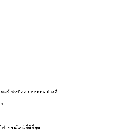
ทอร์เฟซที่ออกแบบมาอย่างดี
ิง
าออนไลน์ที่ดีที่สุด