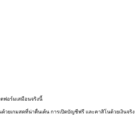
ฟอร์มเสมือนจริงนี้
้วยเกมสดที่น่าตื่นเต้น การเปิดบัญชีฟรี และคาสิโนด้วยเงินจริง