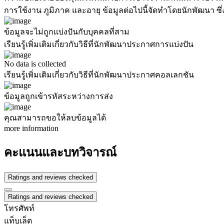
การใช้งาน ภูมิภาค และอายุ
ข้อมูลต่อไปนี้จัดทำโดยนักพัฒนา ซึ
ข้อมูลจะไม่ถูกแบ่งปันกับบุคคลที่สาม
เรียนรู้เพิ่มเติมเกี่ยวกับวิธีที่นักพัฒนาประกาศการแบ่งปัน
No data is collected
เรียนรู้เพิ่มเติมเกี่ยวกับวิธีที่นักพัฒนาประกาศคอลเลกชัน
ข้อมูลถูกเข้ารหัสระหว่างการส่ง
คุณสามารถขอให้ลบข้อมูลได้
more information
คะแนนและบทวิจารณ์
Ratings and reviews checked
Ratings and reviews checked
โทรศัพท์
แท็บเล็ต