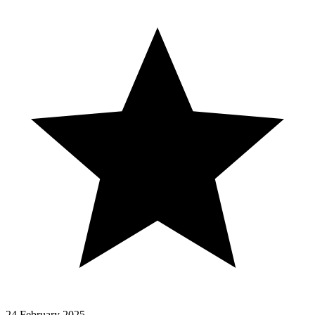
24 February 2025