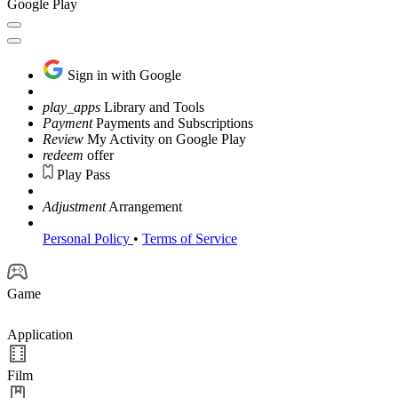
Google Play
Sign in with Google
play_apps
Library and Tools
Payment
Payments and Subscriptions
Review
My Activity on Google Play
redeem
offer
Play Pass
Adjustment
Arrangement
Personal Policy
•
Terms of Service
Game
Application
Film