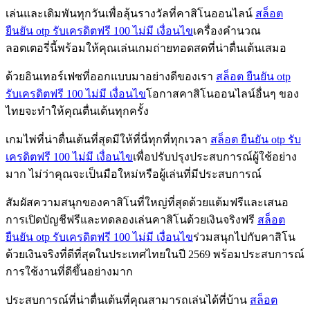
เล่นและเดิมพันทุกวันเพื่อลุ้นรางวัลที่คาสิโนออนไลน์
สล็อต
ยืนยัน otp รับเครดิตฟรี 100 ไม่มี เงื่อนไข
เครื่องคำนวณ
ลอตเตอรี่นี้พร้อมให้คุณเล่นเกมถ่ายทอดสดที่น่าตื่นเต้นเสมอ
ด้วยอินเทอร์เฟซที่ออกแบบมาอย่างดีของเรา
สล็อต ยืนยัน otp
รับเครดิตฟรี 100 ไม่มี เงื่อนไข
โอกาสคาสิโนออนไลน์อื่นๆ ของ
ไทยจะทำให้คุณตื่นเต้นทุกครั้ง
เกมไพ่ที่น่าตื่นเต้นที่สุดมีให้ที่นี่ทุกที่ทุกเวลา
สล็อต ยืนยัน otp รับ
เครดิตฟรี 100 ไม่มี เงื่อนไข
เพื่อปรับปรุงประสบการณ์ผู้ใช้อย่าง
มาก ไม่ว่าคุณจะเป็นมือใหม่หรือผู้เล่นที่มีประสบการณ์
สัมผัสความสนุกของคาสิโนที่ใหญ่ที่สุดด้วยแต้มฟรีและเสนอ
การเปิดบัญชีฟรีและทดลองเล่นคาสิโนด้วยเงินจริงฟรี
สล็อต
ยืนยัน otp รับเครดิตฟรี 100 ไม่มี เงื่อนไข
ร่วมสนุกไปกับคาสิโน
ด้วยเงินจริงที่ดีที่สุดในประเทศไทยในปี 2569 พร้อมประสบการณ์
การใช้งานที่ดีขึ้นอย่างมาก
ประสบการณ์ที่น่าตื่นเต้นที่คุณสามารถเล่นได้ที่บ้าน
สล็อต