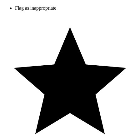
Flag as inappropriate