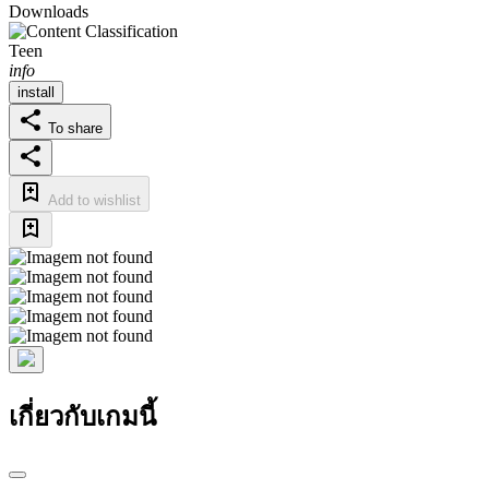
Downloads
Teen
info
install
To share
Add to wishlist
เกี่ยวกับเกมนี้