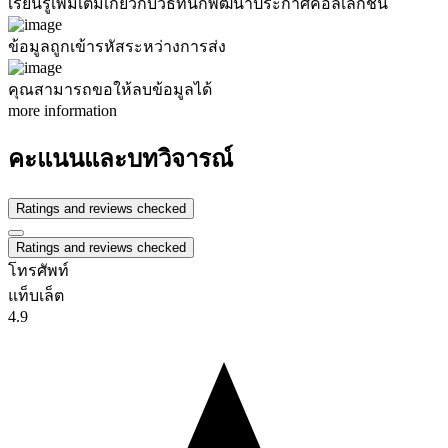
เรียนรู้เพิ่มเติมเกี่ยวกับวิธีที่นักพัฒนาประกาศคอลเลกชัน
ข้อมูลถูกเข้ารหัสระหว่างการส่ง
คุณสามารถขอให้ลบข้อมูลได้
more information
คะแนนและบทวิจารณ์
Ratings and reviews checked
Ratings and reviews checked
โทรศัพท์
แท็บเล็ต
4.9