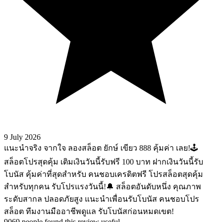
9 July 2026
แนะนำจริง จากใจ ลองสล็อต ยักษ์ เขียว 888 คุ้มค่า เลย!🕹️
สล็อตโปรสุดคุ้ม เติมเงินวันนี้รับฟรี 100 บาท ฝากเงินวันนี้รับ
โบนัส คุ้มค่าที่สุดสำหรับ คนชอบเครดิตฟรี โปรสล็อตสุดคุ้ม
สำหรับทุกคน รับโปรแรงวันนี้!🔔 สล็อตอันดับหนึ่ง คุณภาพ
ระดับสากล ปลอดภัยสูง แนะนำเพื่อนรับโบนัส คนชอบโปร
สล็อต ทีมงานมืออาชีพดูแล รับโบนัสก่อนหมดเขต!
9069 people found this review useful