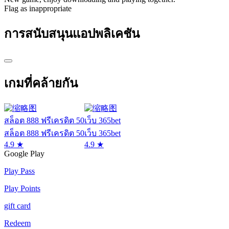
Flag as inappropriate
การสนับสนุนแอปพลิเคชัน
เกมที่คล้ายกัน
สล็อต 888 ฟรีเครดิต 50
เว็บ 365bet
สล็อต 888 ฟรีเครดิต 50
เว็บ 365bet
4.9 ★
4.9 ★
Google Play
Play Pass
Play Points
gift card
Redeem