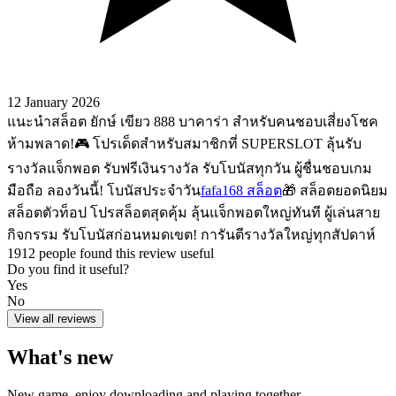
12 January 2026
แนะนำสล็อต ยักษ์ เขียว 888 บาคาร่า สำหรับคนชอบเสี่ยงโชค
ห้ามพลาด!🎮 โปรเด็ดสำหรับสมาชิกที่ SUPERSLOT ลุ้นรับ
รางวัลแจ็กพอต รับฟรีเงินรางวัล รับโบนัสทุกวัน ผู้ชื่นชอบเกม
มือถือ ลองวันนี้! โบนัสประจำวัน
fafa168 สล็อต
🎁 สล็อตยอดนิยม
สล็อตตัวท็อป โปรสล็อตสุดคุ้ม ลุ้นแจ็กพอตใหญ่ทันที ผู้เล่นสาย
กิจกรรม รับโบนัสก่อนหมดเขต! การันตีรางวัลใหญ่ทุกสัปดาห์
1912 people found this review useful
Do you find it useful?
Yes
No
View all reviews
What's new
New game, enjoy downloading and playing together.