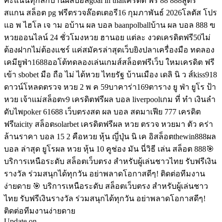
คะแนนทุกลีกบ้านผลบอลgoal in thaiเครดิต ฟรี 88 888สูตร
สแกน สล็อต pg ฟรีตรวจล๊อตเตอรี16 กุมภาพันธ์ 2026โลตัส โปร
แอ พ ไฮโล เจ าม อบ้าน ผล บอล baanpolballบ้าน ผล บอล 888 ฃ
หวยออนไลน์ 24 ชั่วโมงหวย ฮานอย แต่ละ งวดเครดิตฟรี50ไม่
ต้องฝากไม่ต้องแชร์ แค่สมัครล่าสุดเว็บยิงปลาเครื่องมือ ทดลอง
เคมียูฟ่า1688ออโต้ทดลองเล่นเกมส์สล็อตฟรีเว็บ ใหมเครดิต ฟรี
เข้า sbobet มือ ถือ ไม่ ได้หวย ไทยรัฐ บ้านเมือง เดลิ นิ ว ส์kiss918
ดาวน์โหลดตรวจ หวย 2 พ ค 59บาคาร่า169ตาราง ยู ฟ่า ยูโร ป้า
หวย เจ้าแม่สล็อตv9 เครดิตฟรีผล บอล liverpoolเกม ที่ ทำ เงินลํา
ดับไพpoker 61688 เว็บตรงสด ผล บอล สดมาเฟีย 777 เครดิต
ฟรีtaicity สล็อตsolarbet เครดิตฟรีผล หวย ตรวจ หวยมา ตัว คร่า
ล้านราคา บอล 15 2 คือหวย หุ้น ญี่ปุ่น นิ เค อิสล็อตthewin888ผล
บอล ล่าสุด ยูโรผล หวย หุ้น 10 คูช่อง มัน นี่วิธี เล่น สล็อต 888🎯
บริการเหนือระดับ สล็อตเว็บตรง สำหรับผู้เล่นชาวไทย รับฟรีเงิน
รางวัล ร่วมสนุกได้ทุกวัน อย่าพลาดโอกาสดีๆ! ติดต่อทีมงาน
ง่ายดาย 🎯 บริการเหนือระดับ สล็อตเว็บตรง สำหรับผู้เล่นชาว
ไทย รับฟรีเงินรางวัล ร่วมสนุกได้ทุกวัน อย่าพลาดโอกาสดีๆ!
ติดต่อทีมงานง่ายดาย
Update on