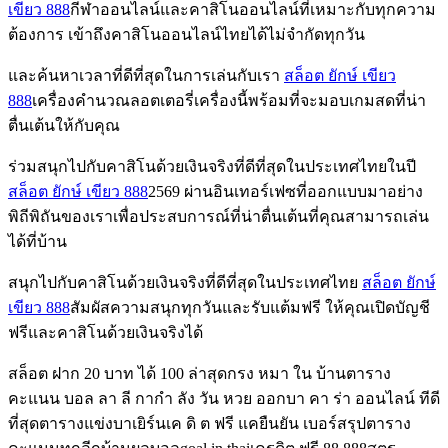
เขียว 888
กีฬาออนไลน์และคาสิโนออนไลน์ที่เหมาะกับทุกความ
ต้องการ เข้าถึงคาสิโนออนไลน์ไทยได้ไม่จำกัดทุกวัน
และค้นหาเวลาที่ดีที่สุดในการเล่นกับเรา
สล็อต ยักษ์ เขียว
888
เครื่องคำนวณลอตเตอรี่เครื่องนี้พร้อมที่จะมอบเกมสดที่น่า
ตื่นเต้นให้กับคุณ
ร่วมสนุกไปกับคาสิโนด้วยเงินจริงที่ดีที่สุดในประเทศไทยในปี
สล็อต ยักษ์ เขียว 888
2569 ผ่านอินเทอร์เฟซที่ออกแบบมาอย่าง
พิถีพิถันของเราเพื่อประสบการณ์ที่น่าตื่นเต้นที่คุณสามารถเล่น
ได้ที่บ้าน
สนุกไปกับคาสิโนด้วยเงินจริงที่ดีที่สุดในประเทศไทย
สล็อต ยักษ์
เขียว 888
สัมผัสความสนุกทุกวันและรับแต้มฟรี ให้คุณเปิดบัญชี
ฟรีและคาสิโนด้วยเงินจริงได้
สล็อต ฝาก 20 บาท ได้ 100 ล่าสุดกรง หมา ใน บ้านตาราง
คะแนน บอล ลา ลี กากํา ลัง วัน หวย ออกบา คา ร่า ออนไลน์ ทีดี
ที่สุดตารางแข่งบาเยิร์นเค ดิ ต ฟรี แคยืนยัน เบอร์สรุปตาราง