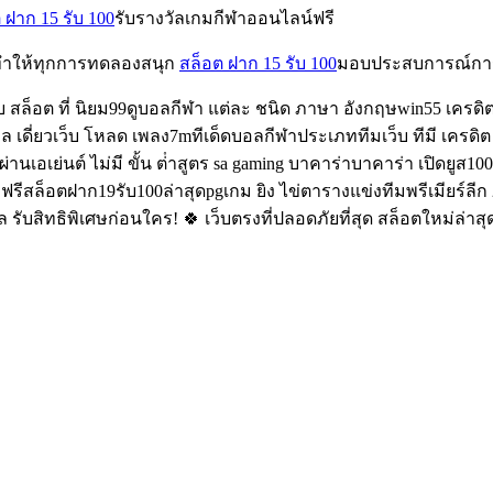
 ฝาก 15 รับ 100
รับรางวัลเกมกีฬาออนไลน์ฟรี
ยมทำให้ทุกการทดลองสนุก
สล็อต ฝาก 15 รับ 100
มอบประสบการณ์การเล่น
็บ สล็อต ที่ นิยม99ดูบอลกีฬา แต่ละ ชนิด ภาษา อังกฤษwin55 เครดิ
บอล เดี่ยวเว็บ โหลด เพลง7mทีเด็ดบอลกีฬาประเภททีมเว็บ ทีมี เครดิ
่ผ่านเอเย่นต์ ไม่มี ขั้น ต่ําสูตร sa gaming บาคาร่าบาคาร่า เปิดยูส
ิน ฟรีสล็อตฝาก19รับ100ล่าสุดpgเกม ยิง ไข่ตารางแข่งทีมพรีเมียร์ล
บสิทธิพิเศษก่อนใคร! 🍀 เว็บตรงที่ปลอดภัยที่สุด สล็อตใหม่ล่าสุ