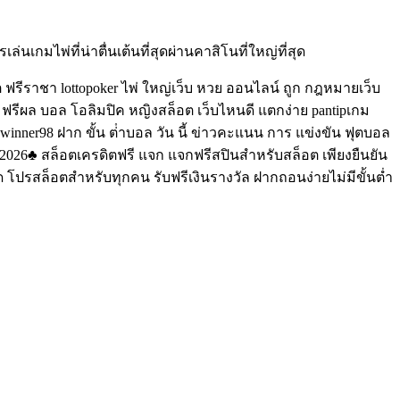
เกมไพ่ที่น่าตื่นเต้นที่สุดผ่านคาสิโนที่ใหญ่ที่สุด
ต ฟรีราชา lottopoker ไพ่ ใหญ่เว็บ หวย ออนไลน์ ถูก กฎหมายเว็บ
ต ฟรีผล บอล โอลิมปิค หญิงสล็อต เว็บไหนดี แตกง่าย pantipเกม
100winner98 ฝาก ขั้น ต่ําบอล วัน นี้ ข่าวคะแนน การ แข่งขัน ฟุตบอล
ีก 2026♣️ สล็อตเครดิตฟรี แจก แจกฟรีสปินสำหรับสล็อต เพียงยืนยัน
ด โปรสล็อตสำหรับทุกคน รับฟรีเงินรางวัล ฝากถอนง่ายไม่มีขั้นต่ำ