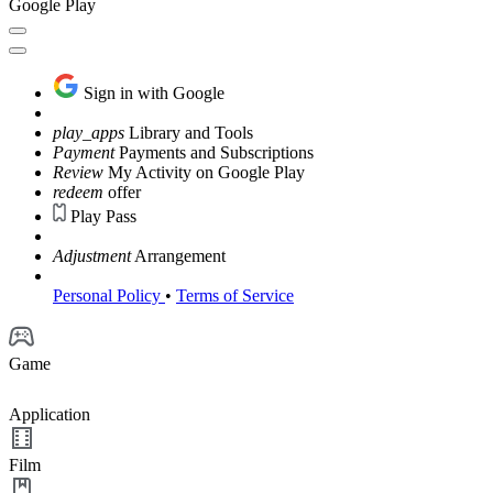
Google Play
Sign in with Google
play_apps
Library and Tools
Payment
Payments and Subscriptions
Review
My Activity on Google Play
redeem
offer
Play Pass
Adjustment
Arrangement
Personal Policy
•
Terms of Service
Game
Application
Film