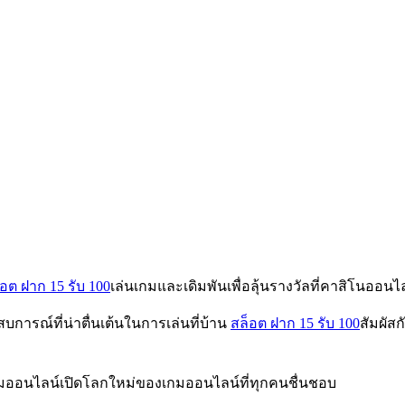
็อต ฝาก 15 รับ 100
เล่นเกมและเดิมพันเพื่อลุ้นรางวัลที่คาสิโนออนไ
รณ์ที่น่าตื่นเต้นในการเล่นที่บ้าน
สล็อต ฝาก 15 รับ 100
สัมผัส
กมออนไลน์เปิดโลกใหม่ของเกมออนไลน์ที่ทุกคนชื่นชอบ