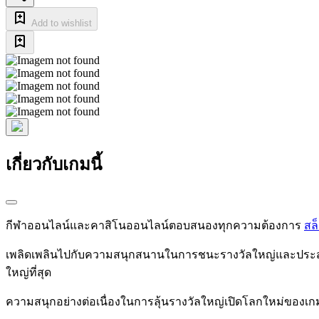
Add to wishlist
เกี่ยวกับเกมนี้
กีฬาออนไลน์และคาสิโนออนไลน์ตอบสนองทุกความต้องการ
สล
เพลิดเพลินไปกับความสนุกสนานในการชนะรางวัลใหญ่และประสบกา
ใหญ่ที่สุด
ความสนุกอย่างต่อเนื่องในการลุ้นรางวัลใหญ่เปิดโลกใหม่ของเ