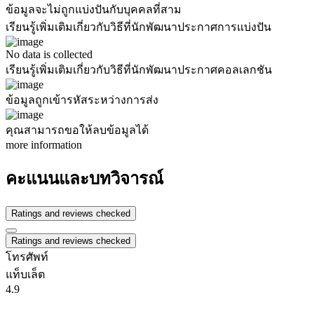
ข้อมูลจะไม่ถูกแบ่งปันกับบุคคลที่สาม
เรียนรู้เพิ่มเติมเกี่ยวกับวิธีที่นักพัฒนาประกาศการแบ่งปัน
No data is collected
เรียนรู้เพิ่มเติมเกี่ยวกับวิธีที่นักพัฒนาประกาศคอลเลกชัน
ข้อมูลถูกเข้ารหัสระหว่างการส่ง
คุณสามารถขอให้ลบข้อมูลได้
more information
คะแนนและบทวิจารณ์
Ratings and reviews checked
Ratings and reviews checked
โทรศัพท์
แท็บเล็ต
4.9