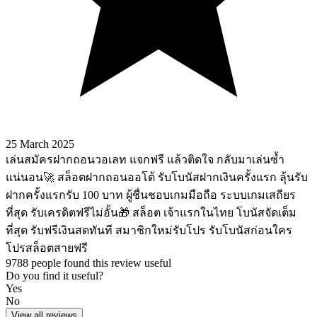
25 March 2025
เล่นสมัครฝากถอนวอเลท แจกฟรี แล้วติดใจ กลับมาเล่นซ้ำ
แน่นอน🚀 สล็อตฝากถอนออโต้ รับโบนัสฝากเงินครั้งแรก ลุ้นรับ
ฝากครั้งแรกรับ 100 บาท ผู้ชื่นชอบเกมมือถือ ระบบเกมเสถียร
ที่สุด รับเครดิตฟรีไม่อั้น🎁 สล็อต เจ้าแรกในไทย โบนัสจัดเต็ม
ที่สุด รับฟรีเงินสดทันที สมาชิกใหม่รับโปร รับโบนัสก่อนใคร
โปรสล็อตสายฟรี
9788 people found this review useful
Do you find it useful?
Yes
No
View all reviews