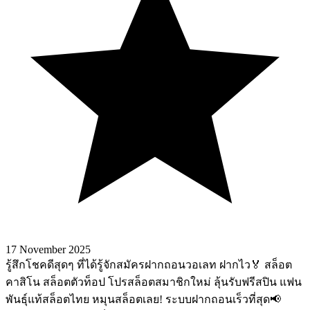
17 November 2025
รู้สึกโชคดีสุดๆ ที่ได้รู้จักสมัครฝากถอนวอเลท ฝากไว🏅 สล็อต
คาสิโน สล็อตตัวท็อป โปรสล็อตสมาชิกใหม่ ลุ้นรับฟรีสปิน แฟน
พันธุ์แท้สล็อตไทย หมุนสล็อตเลย! ระบบฝากถอนเร็วที่สุด📢