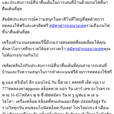
และประสบการณ์ที่น่าตื่นเต้นในการเล่นที่บ้านด้วยเกมไพ่ที่น่า
ตื่นเต้นที่สุด
สัมผัสประสบการณ์ความสนุกในคาสิโนที่ใหญ่ที่สุดด้วยการ
ทดลองใช้ฟรีและเครดิตฟรี
สมัครฝากถอนวอเลท
รวมถึงเกมไพ่
ที่น่าตื่นเต้นที่สุด
เครื่องคำนวณลอตเตอรี่นี้มีเกมถ่ายทอดสดที่ยอดเยี่ยมให้คุณ
ค้นหาโอกาสที่จะรวยได้อย่างรวดเร็ว
สมัครฝากถอนวอเลท
คุณ
ไม่ต้องรอนานเกินไป
เพลิดเพลินไปกับประสบการณ์ที่น่าตื่นเต้นที่คุณสามารถเล่นที่
บ้านและรับความสนุกในการทำคะแนนฟรีด้วยการทดลองใช้ฟรี
ดู บอล พรีเมียร์ ลีก ออนไลน์ วัน นี้หวย 1 สค66ที เด็ด vipเว ป
777ทดลองค่ายpgusun สล็อตหวย ออก วัน เสาร์ เลข อะไรตรวจ
หวย 16 457สมัคร พุ ช ชี่ 888สมัคร วัน ท รู มูฟแอ พ เล น
ไฮโล✨ เครื่องสล็อต สล็อตที่คนเล่นเยอะที่สุด ปลอดภัยสูง รับ
รางวัลทุกวัน คนชอบโบนัสสล็อต รับเลย! โปรใหม่ประจำเดือน