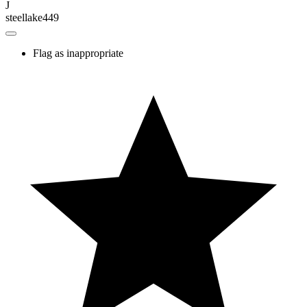
J
steellake449
Flag as inappropriate