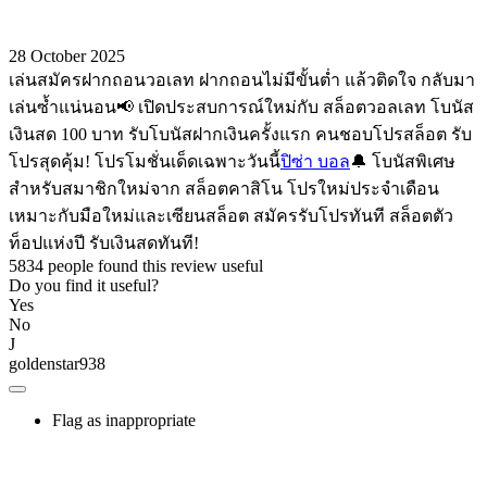
28 October 2025
เล่นสมัครฝากถอนวอเลท ฝากถอนไม่มีขั้นต่ำ แล้วติดใจ กลับมา
เล่นซ้ำแน่นอน📢 เปิดประสบการณ์ใหม่กับ สล็อตวอลเลท โบนัส
เงินสด 100 บาท รับโบนัสฝากเงินครั้งแรก คนชอบโปรสล็อต รับ
โปรสุดคุ้ม! โปรโมชั่นเด็ดเฉพาะวันนี้
ปิซ่า บอล
🔔 โบนัสพิเศษ
สำหรับสมาชิกใหม่จาก สล็อตคาสิโน โปรใหม่ประจำเดือน
เหมาะกับมือใหม่และเซียนสล็อต สมัครรับโปรทันที สล็อตตัว
ท็อปแห่งปี รับเงินสดทันที!
5834 people found this review useful
Do you find it useful?
Yes
No
J
goldenstar938
Flag as inappropriate