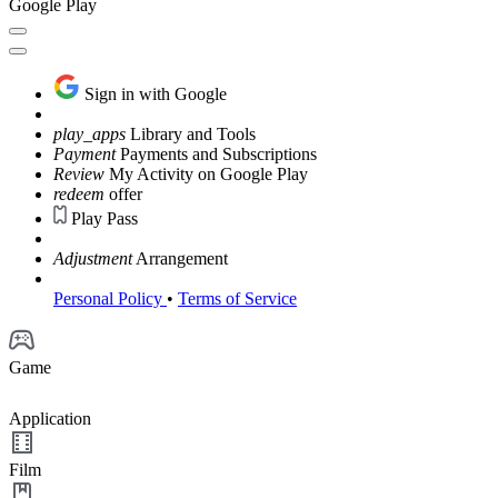
Google Play
Sign in with Google
play_apps
Library and Tools
Payment
Payments and Subscriptions
Review
My Activity on Google Play
redeem
offer
Play Pass
Adjustment
Arrangement
Personal Policy
•
Terms of Service
Game
Application
Film