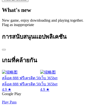
What's new
New game, enjoy downloading and playing together.
Flag as inappropriate
การสนับสนุนแอปพลิเคชัน
เกมที่คล้ายกัน
สล็อต 888 ฟรีเครดิต 50
เว็บ 365bet
สล็อต 888 ฟรีเครดิต 50
เว็บ 365bet
4.9 ★
4.9 ★
Google Play
Play Pass