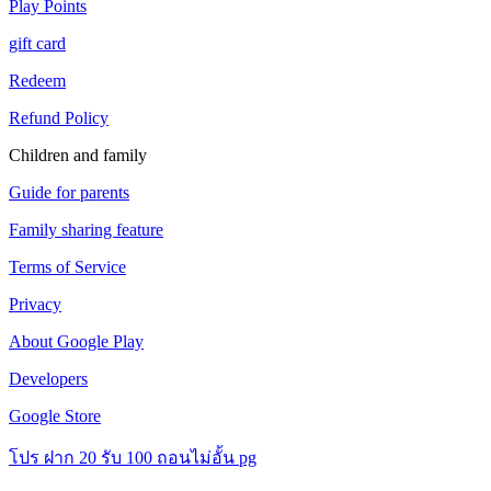
Play Points
gift card
Redeem
Refund Policy
Children and family
Guide for parents
Family sharing feature
Terms of Service
Privacy
About Google Play
Developers
Google Store
โปร ฝาก 20 รับ 100 ถอนไม่อั้น pg