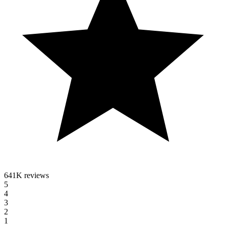
641K reviews
5
4
3
2
1