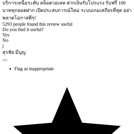
บริการเหนือระดับ สล็อตวอเลท ฝากเงินรับโปรแรง รับฟรี 100
บาททุกยอดฝาก เปิดประสบการณ์ใหม่ ระบบเกมเสถียรที่สุด อย่า
พลาดโอกาสดีๆ!
5293 people found this review useful
Do you find it useful?
Yes
No
j
สุรชัย มีบุญ
Flag as inappropriate