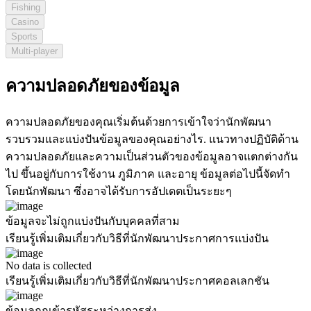
Fishing
Casino
Sports
Multi-player
ความปลอดภัยของข้อมูล
ความปลอดภัยของคุณเริ่มต้นด้วยการเข้าใจว่านักพัฒนา
รวบรวมและแบ่งปันข้อมูลของคุณอย่างไร.
แนวทางปฏิบัติด้าน
ความปลอดภัยและความเป็นส่วนตัวของข้อมูลอาจแตกต่างกัน
ไป ขึ้นอยู่กับการใช้งาน ภูมิภาค และอายุ
ข้อมูลต่อไปนี้จัดทำ
โดยนักพัฒนา ซึ่งอาจได้รับการอัปเดตเป็นระยะๆ
ข้อมูลจะไม่ถูกแบ่งปันกับบุคคลที่สาม
เรียนรู้เพิ่มเติมเกี่ยวกับวิธีที่นักพัฒนาประกาศการแบ่งปัน
No data is collected
เรียนรู้เพิ่มเติมเกี่ยวกับวิธีที่นักพัฒนาประกาศคอลเลกชัน
ข้อมูลถูกเข้ารหัสระหว่างการส่ง