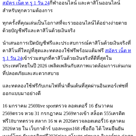
สมัคร เน็ต ท รู 1 วัน 24
กีฬาออนไลน์ และคาสิโนออนไลน์
สำหรับทุกความต้องการ
ทุกครั้งที่คุณเล่นเป็นโอกาสที่จะรวยออนไลน์ได้อย่างง่ายดาย
ด้วยบัญชีฟรีและคาสิโนด้วยเงินจริง
นำเสนอการเปิดบัญชีฟรีและประสบการณ์คาสิโนด้วยเงินจริงที่
คาสิโนที่ใหญ่ที่สุดและทดลองใช้ฟรีพร้อมแต้มฟรี
สมัคร เน็ต ท
รู 1 วัน 24
เข้าร่วมสนุกที่คาสิโนด้วยเงินจริงที่ดีที่สุดใน
ประเทศไทยในปี 2026 เพลิดเพลินกับสภาพแวดล้อมการเล่นเกม
ที่ปลอดภัยและสะดวกสบาย
และทดลองใช้ฟรีกับเกมไพ่ที่น่าตื่นเต้นที่สุดผ่านอินเทอร์เฟซที่
ออกแบบมาอย่างดี
16 มกราคม 2569live sportตรวจ ลอตเตอรี่ 16 ธันวาคม
2569ตรวจ หวย 31 กรกฎาคม 2569ทางเข้า สล็อต 555เครดิต
ฟรี18บาทตรวจ สลาก 16 พ ค 2026ตรวจลอตเตอรี่16 ตุลาคม
2026หวย ใน เว็บกาต้าร์ บอลvegus168 เชื่อถือ ได้ ไหมยืนยัน