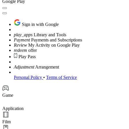
Google Play
Sign in with Google
play_apps
Library and Tools
Payment
Payments and Subscriptions
Review
My Activity on Google Play
redeem
offer
Play Pass
Adjustment
Arrangement
Personal Policy
•
Terms of Service
Game
Application
Film