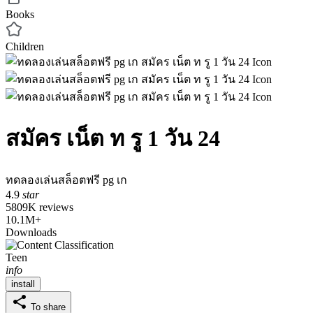
Books
Children
สมัคร เน็ต ท รู 1 วัน 24
ทดลองเล่นสล็อตฟรี pg เก
4.9
star
5809K reviews
10.1M+
Downloads
Teen
info
install
To share