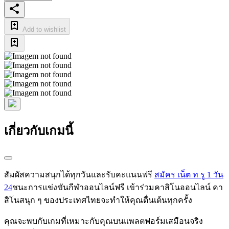
Add to wishlist
เกี่ยวกับเกมนี้
สัมผัสความสนุกได้ทุกวันและรับคะแนนฟรี
สมัคร เน็ต ท รู 1 วัน
24
ชนะการแข่งขันกีฬาออนไลน์ฟรี เข้าร่วมคาสิโนออนไลน์ คา
สิโนสนุก ๆ ของประเทศไทยจะทำให้คุณตื่นเต้นทุกครั้ง
คุณจะพบกับเกมที่เหมาะกับคุณบนแพลตฟอร์มเสมือนจริง