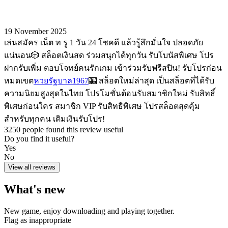
19 November 2025
เล่นสมัคร เน็ต ท รู 1 วัน 24 โชคดี แล้วรู้สึกมั่นใจ ปลอดภัย
แน่นอน🎲 สล็อตเงินสด ร่วมสนุกได้ทุกวัน รับโบนัสพิเศษ โปร
ฝากรับเพิ่ม ตอบโจทย์คนรักเกม เข้าร่วมรับฟรีสปิน! รับโปรก่อน
หมดเขต
หวยรัฐบาล1967
🎰 สล็อตใหม่ล่าสุด เป็นสล็อตที่ได้รับ
ความนิยมสูงสุดในไทย โปรโมชั่นต้อนรับสมาชิกใหม่ รับสิทธิ์
พิเศษก่อนใคร สมาชิก VIP รับสิทธิพิเศษ โปรสล็อตสุดคุ้ม
สำหรับทุกคน เติมเงินรับโปร!
3250 people found this review useful
Do you find it useful?
Yes
No
View all reviews
What's new
New game, enjoy downloading and playing together.
Flag as inappropriate