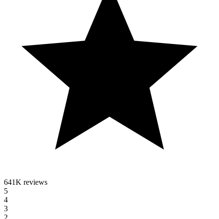
641K reviews
5
4
3
2