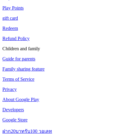
Play Points
gift card
Redeem
Refund Policy
Children and family
Guide for parents
Family sharing feature
Terms of Service
Privacy
About Google Play
Developers
Google Store
ฝาก20บาทรับ100 วอเลท