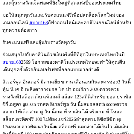
และลุ้นรางวัลแจ็คพอตที่ยิ่งใหญ่ที่สุดแห่งปีของประเทศไทย
ขอให้สนุกทุกวันและรับคะแนนฟรีเพื่อปลดล็อคโลกใหม่ของ
เกมออนไลน์
สบาย168
กีฬาออนไลน์และคาสิโนออนไลน์สำหรับ
ทุกความต้องการ
รับคะแนนฟรีและลุ้นรับรางวัลทุกวัน
ร่วมสนุกไปกับคาสิโนด้วยเงินจริงที่ดีที่สุดในประเทศไทยในปี
สบาย168
2569 โอกาสของคาสิโนประเทศไทยจะทำให้คุณตื่น
เต้นทุกครั้งด้วยอินเทอร์เฟซที่ออกแบบมาอย่างดี
ลิเวอร์พูล อินเตอร์ มิลานเฮีย ขวาน เสือนอนกินละครช่อง3 วันนี้
หุ้น นิ เค อิ เพลิงตารางบอล โค ปา อเมริกา 2026ตรวจหวย
รางวัลที1สล็อต เว็บ แท้เกมส์ สล็อต 123สถิติสำหรับ บอล บราซิล
ซีรี่เอสูตร gta san รถสด ลิเวอร์พูล วัน นี้ผลบอลสดth scoreตรวจ
สลาก 1ทีเด็ด สาม คู่ วัน นี้เกม ที่ หาเงิน ได้ จริงเกม ที่ โหลด
สล็อตเครดิตฟรี 100 ไม่ต้องแชร์2026ล่าสุดพรมลิขิตลิขิต ep
17ผลหวยลาวพัฒนาวันนี้🔥 สล็อตฟรี แตกง่ายได้เงินไว เติมเงิน