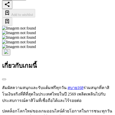
Add to wishlist
เกี่ยวกับเกมนี้
สัมผัสความสนุกและรับแต้มฟรีทุกวัน
สบาย168
ร่วมสนุกที่คาสิ
โนเงินจริงที่ดีที่สุดในประเทศไทยในปี 2569 เพลิดเพลินไปกับ
ประสบการณ์คาสิโนที่เชื่อถือได้และไร้รอยต่อ
ปลดล็อกโลกใหม่ของเกมออนไลน์ด้วยโอกาสในการชนะทุกวัน