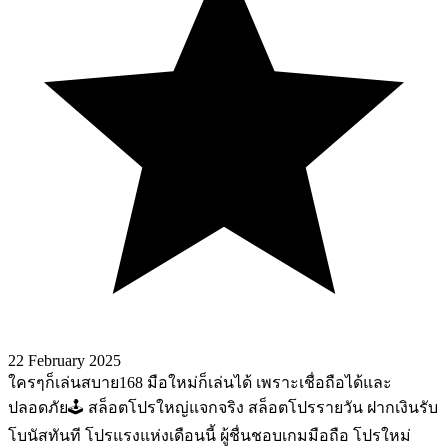
22 February 2025
ใครๆก็เล่นสบาย168 มือใหม่ก็เล่นได้ เพราะเชื่อถือได้และ
ปลอดภัย🕹️ สล็อตโปรใหญ่แจกจริง สล็อตโปรรายวัน ฝากเงินรับ
โบนัสทันที โปรแรงแห่งเดือนนี้ ผู้ชื่นชอบเกมมือถือ โปรใหม่