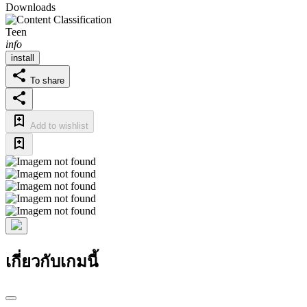
Downloads
Teen
info
install
To share
Add to wishlist
เกี่ยวกับเกมนี้