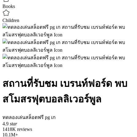
Books
Children
สถานที่รับชม เบรนท์ฟอร์ด พบ
สโมสรฟุตบอลลิเวอร์พูล
ทดลองเล่นสล็อตฟรี pg เก
4.9
star
1418K reviews
10.1M+