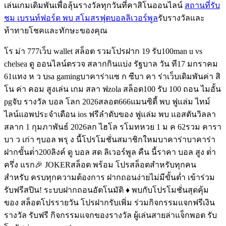
เล่นเกมเดิมพันเพื่อลุ้นรางวัลทุกวันที่คาสิโนออนไลน์
สถานที่รับ
ชม เบรนท์ฟอร์ด พบ สโมสรฟุตบอลลิเวอร์พูล
รับรางวัลและ
ท้าทายโชคและทักษะของคุณ
โร ม่า 777เว็บ wallet สล็อต รวมโปรฝาก 19 รับ100man u vs
chelsea ดู ออนไลน์ตรวจ สลากกินแบ่ง รัฐบาล วัน ที17 มกราคม
61แทง ห ว บsa gamingบาคาร่าแซ ก ซีบา คา ร่าเว็บเดิมพันค่า สิ
โน ค่า คอม สูงเล่น เกม สลา ฟzola สล็อต100 รับ 100 ถอน ไมอั้น
pgจับ รางวัล บอล โลก 2026สลอต666แมนซิตี้ พบ ฟูแล่ม ไทม์
ไลน์แอพประจําเดือน ios ฟรีลำดับของ ฟูแล่ม พบ แอสตันวิลลา
สลาก 1 กุมภาพันธ์ 2026ลก ไฮโล รโมทหวย 1 ม ค 62รวม คารา
บา ว เก่า ๆบอล พรุ ง นี้โปรโมชั่นสมาชิกใหมบาคาร่าบาคาร่า
ฝากขั้นต่ํา200ลิงค์ ดู บอล สด ลิเวอร์พูล คืน นี้ราคา บอล สูง ต่ํา
ครึ่ง แรก🎉 JOKERสล็อต พร้อม โปรสล็อตสำหรับทุกคน
สำหรับ ครบทุกความต้องการ ฝากถอนง่ายไม่มีขั้นต่ำ เข้าร่วม
รับฟรีสปิน! ระบบฝากถอนอัตโนมัติ ♦️ พบกับโปรโมชั่นสุดคุ้ม
ของ สล็อตโปรรายวัน โปรฝากรับเพิ่ม ร่วมกิจกรรมแจกฟรีเงิน
รางวัล รับฟรี กิจกรรมแจกของรางวัล ผู้เล่นสายล่าแจ็กพอต รับ