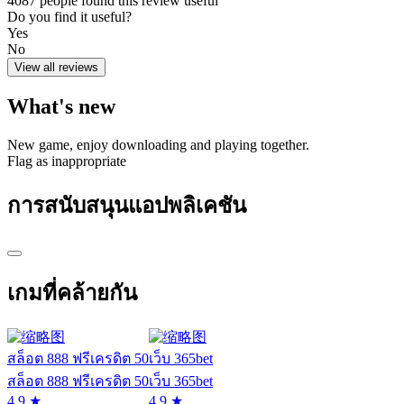
4087 people found this review useful
Do you find it useful?
Yes
No
View all reviews
What's new
New game, enjoy downloading and playing together.
Flag as inappropriate
การสนับสนุนแอปพลิเคชัน
เกมที่คล้ายกัน
สล็อต 888 ฟรีเครดิต 50
เว็บ 365bet
สล็อต 888 ฟรีเครดิต 50
เว็บ 365bet
4.9 ★
4.9 ★