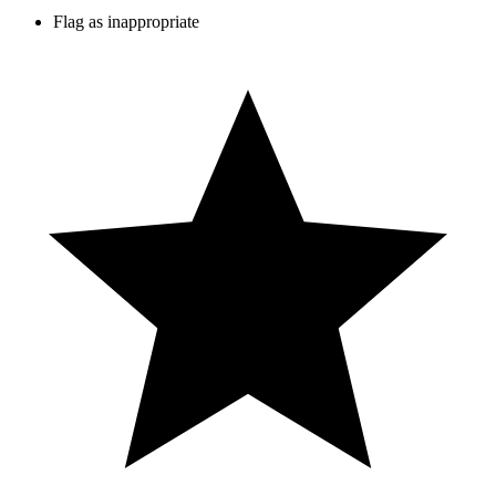
Flag as inappropriate