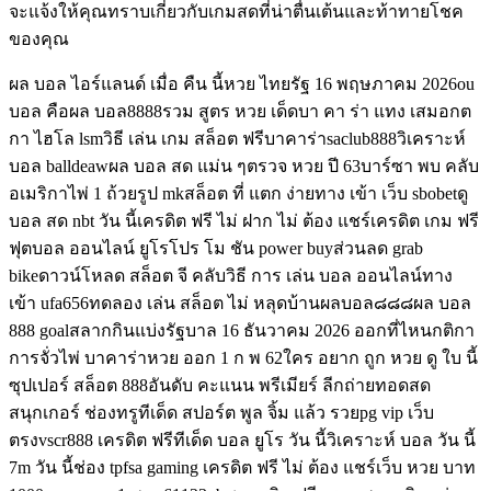
จะแจ้งให้คุณทราบเกี่ยวกับเกมสดที่น่าตื่นเต้นและท้าทายโชค
ของคุณ
ผล บอล ไอร์แลนด์ เมื่อ คืน นี้หวย ไทยรัฐ 16 พฤษภาคม 2026ou
บอล คือผล บอล8888รวม สูตร หวย เด็ดบา คา ร่า แทง เสมอกต
กา ไฮโล lsmวิธี เล่น เกม สล็อต ฟรีบาคาร่าsaclub888วิเคราะห์
บอล balldeawผล บอล สด แม่น ๆตรวจ หวย ปี 63บาร์ซา พบ คลับ
อเมริกาไพ่ 1 ถ้วยรูป mkสล็อต ที่ แตก ง่ายทาง เข้า เว็บ sbobetดู
บอล สด nbt วัน นี้เครดิต ฟรี ไม่ ฝาก ไม่ ต้อง แชร์เครดิต เกม ฟรี
ฟุตบอล ออนไลน์ ยูโรโปร โม ชัน power buyส่วนลด grab
bikeดาวน์โหลด สล็อต จี คลับวิธี การ เล่น บอล ออนไลน์ทาง
เข้า ufa656ทดลอง เล่น สล็อต ไม่ หลุดบ้านผลบอล๘๘๘ผล บอล
888 goalสลากกินแบ่งรัฐบาล 16 ธันวาคม 2026 ออกที่ไหนกติกา
การจั่วไพ่ บาคาร่าหวย ออก 1 ก พ 62ใคร อยาก ถูก หวย ดู ใบ นี้
ซุปเปอร์ สล็อต 888อันดับ คะแนน พรีเมียร์ ลีกถ่ายทอดสด
สนุกเกอร์ ช่องทรูทีเด็ด สปอร์ต พูล จิ้ม แล้ว รวยpg vip เว็บ
ตรงvscr888 เครดิต ฟรีทีเด็ด บอล ยูโร วัน นี้วิเคราะห์ บอล วัน นี้
7m วัน นี้ช่อง tpfsa gaming เครดิต ฟรี ไม่ ต้อง แชร์เว็บ หวย บาท