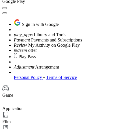
Google Play
Sign in with Google
play_apps
Library and Tools
Payment
Payments and Subscriptions
Review
My Activity on Google Play
redeem
offer
Play Pass
Adjustment
Arrangement
Personal Policy
•
Terms of Service
Game
Application
Film