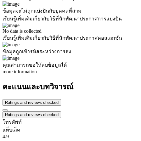
ข้อมูลจะไม่ถูกแบ่งปันกับบุคคลที่สาม
เรียนรู้เพิ่มเติมเกี่ยวกับวิธีที่นักพัฒนาประกาศการแบ่งปัน
No data is collected
เรียนรู้เพิ่มเติมเกี่ยวกับวิธีที่นักพัฒนาประกาศคอลเลกชัน
ข้อมูลถูกเข้ารหัสระหว่างการส่ง
คุณสามารถขอให้ลบข้อมูลได้
more information
คะแนนและบทวิจารณ์
Ratings and reviews checked
Ratings and reviews checked
โทรศัพท์
แท็บเล็ต
4.9