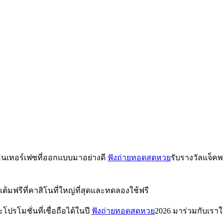
อินเทอร์เฟซที่ออกแบบมาอย่างดี
ฟังถ่ายทอดสดหวย
รับรางวัลแจ็คพ
แต้มฟรีที่คาสิโนที่ใหญ่ที่สุดและทดลองใช้ฟรี
ปรโมชั่นที่เชื่อถือได้ในปี
ฟังถ่ายทอดสดหวย
2026 มาร่วมกับเราใน