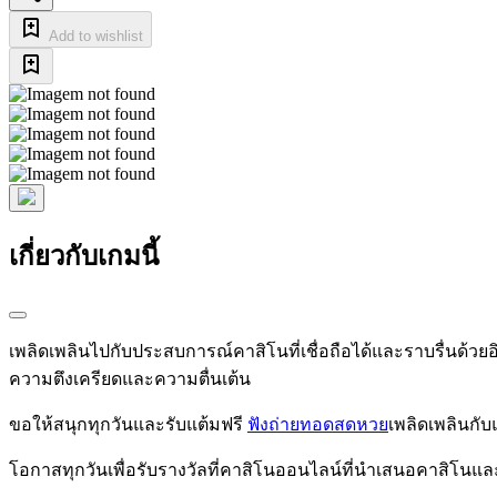
Add to wishlist
เกี่ยวกับเกมนี้
เพลิดเพลินไปกับประสบการณ์คาสิโนที่เชื่อถือได้และราบรื่นด้วย
ความตึงเครียดและความตื่นเต้น
ขอให้สนุกทุกวันและรับแต้มฟรี
ฟังถ่ายทอดสดหวย
เพลิดเพลินกับ
โอกาสทุกวันเพื่อรับรางวัลที่คาสิโนออนไลน์ที่นำเสนอคาสิโนและโ