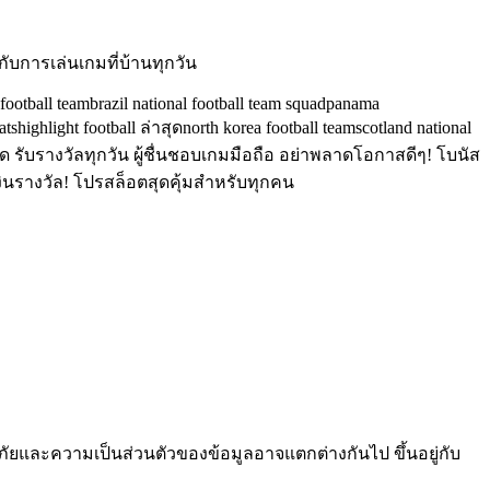
บการเล่นเกมที่บ้านทุกวัน
y football teambrazil national football team squadpanama
tatshighlight football ล่าสุดnorth korea football teamscotland national
าสุด รับรางวัลทุกวัน ผู้ชื่นชอบเกมมือถือ อย่าพลาดโอกาสดีๆ! โบนัส
เงินรางวัล! โปรสล็อตสุดคุ้มสำหรับทุกคน
ยและความเป็นส่วนตัวของข้อมูลอาจแตกต่างกันไป ขึ้นอยู่กับ